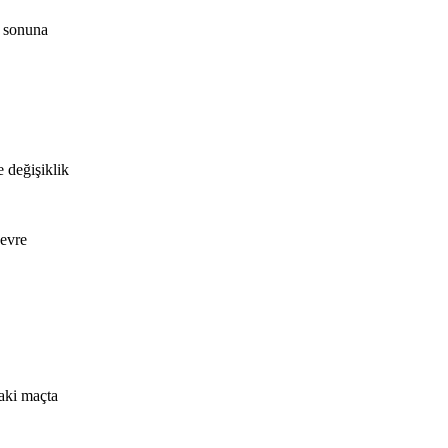
a sonuna
 değişiklik
devre
daki maçta