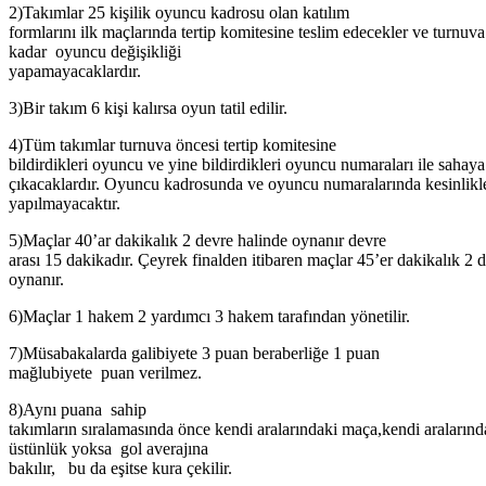
2)Takımlar 25 kişilik oyuncu kadrosu olan katılım
formlarını ilk maçlarında tertip komitesine teslim edecekler ve turnuv
kadar oyuncu değişikliği
yapamayacaklardır.
3)Bir takım 6 kişi kalırsa oyun tatil edilir.
4)Tüm takımlar turnuva öncesi tertip komitesine
bildirdikleri oyuncu ve yine bildirdikleri oyuncu numaraları ile sahaya
çıkacaklardır. Oyuncu kadrosunda ve oyuncu numaralarında kesinlikle
yapılmayacaktır.
5)Maçlar 40’ar dakikalık 2 devre halinde oynanır devre
arası 15 dakikadır. Çeyrek finalden itibaren maçlar 45’er dakikalık 2 
oynanır.
6)Maçlar 1 hakem 2 yardımcı 3 hakem tarafından yönetilir.
7)Müsabakalarda galibiyete 3 puan beraberliğe 1 puan
mağlubiyete puan verilmez.
8)Aynı puana sahip
takımların sıralamasında önce kendi aralarındaki maça,kendi araların
üstünlük yoksa gol averajına
bakılır, bu da eşitse kura çekilir.