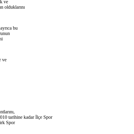
ik ve
n olduklarını
 ayrıca bu
orunun
ni
r ve
tlarını,
2010 tarihine kadar İlçe Spor
ürk Spor