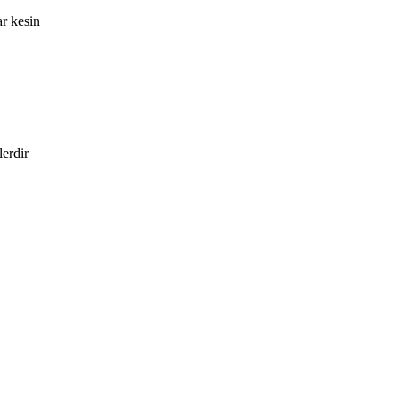
ar kesin
lerdir