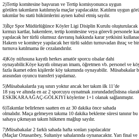
2)Tertip komitesine başvuran ve Tertip komisyonunca uygun
görülen takımların katılımıyla maçlar yapılacaktır. Katılımı uygun gör
takımlar bu statü hükümlerini aynen kabul etmiş sayılır.
3)İlçe Spor Müdürlüğünce Köyler Ligi Disiplin Kurulu oluşturulacak
kırmızı kartlar, hakemlere, tertip komitesine veya görevli personele kar
yapılacak her türlü olumsuz davranış hakkında karar yetkisini kullanac
Hakem ve komiteye yapılacak her türlü saldırı turnuvadan ihraç ve bir
turnuva katılmama ile cezalandırılır.
4)Köy nüfusuna kayıtlı herkes amatör sporcu olsalar dahi
oynayabilir.Köye kayıtlı olmayan imam, öğretmen vb. personel ve kö
fazla ikamet eden kişilerde köy takımında oynayabilir. Müsabakalar 
arasından oyuncu transferi yapılamaz.
5)Müsabakalarda yaş sınırı yoktur ancak her takım ilk 11’de
18 yaş ve altında en az 2 sporcuyu oynatmak zorundadır(İstisna olara
ESKİKARAAĞAÇ-GÖLKIYI köylerine 1+1 olanak sağlanmıştır.
6)Takımlar belirlenen saatten en az 30 dakika önce sahada
olmalıdır. Maça gelmeyen takıma 10 dakika bekleme süresi tanınır bu
sahaya çıkmayan takım hükmen mağlup sayılır.
7)Müsabakalar 2 farklı sahada hafta sonları yapılacaktır
(Maçlar Ortasarıbey, Sultaniye sahalarında oynanacaktır. Yarı final 