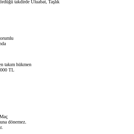
rdüğü takdirde Uluabat, Taşlık
sorumlu
ında
yen takım hükmen
 1000 TL
. Maç
oyuna dönemez.
r.