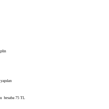
plin
 yapılan
o’lu hesaba 75 TL