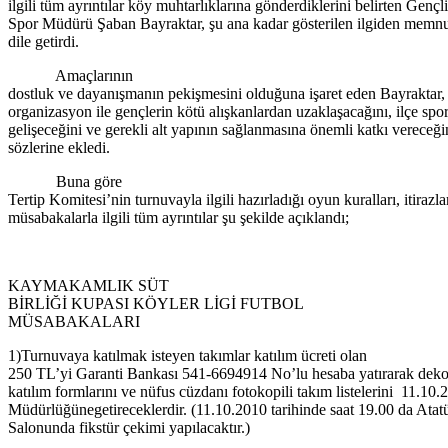
ilgili tüm ayrıntılar köy muhtarlıklarına gönderdiklerini belirten Gençl
Spor Müdürü Şaban Bayraktar, şu ana kadar gösterilen ilgiden memnu
dile getirdi.
Amaçlarının
dostluk ve dayanışmanın pekişmesini olduğuna işaret eden Bayraktar,
organizasyon ile gençlerin kötü alışkanlardan uzaklaşacağını, ilçe sp
gelişeceğini ve gerekli alt yapının sağlanmasına önemli katkı vereceği
sözlerine ekledi.
Buna göre
Tertip Komitesi’nin turnuvayla ilgili hazırladığı oyun kuralları, itirazla
müsabakalarla ilgili tüm ayrıntılar şu şekilde açıklandı;
KAYMAKAMLIK SÜT
BİRLİĞİ KUPASI KÖYLER LİGİ FUTBOL
MÜSABAKALARI
1)Turnuvaya katılmak isteyen takımlar katılım ücreti olan
250 TL’yi Garanti Bankası 541-6694914 No’lu hesaba yatırarak dekon
katılım formlarını ve nüfus cüzdanı fotokopili takım listelerini 11.10.
Müdürlüğünegetireceklerdir. (11.10.2010 tarihinde saat 19.00 da Atat
Salonunda fikstür çekimi yapılacaktır.)