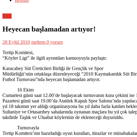
İletişim
Spor
Heyecan başlamadan artıyor!
28 Eylül 2010
meltem
0 yorum
Tertip Komitesi,
“Köyler Ligi” ile ilgili ayrıntıları kamuoyuyla paylaştı:
Karacabey Süt Üreticileri Birliği ile Gençlik ve Spor
Müdürlüğü’nün ortaklaşa düzenleyeceği “2010 Kaymakamlık Süt Birl
Futbol Turnuvası”nda heyecan başlamadan artıyor.
16 Ekim
Cumartesi günü saat 12.00’de başlayacak turnuvanın kura çekimi ise
Pazartesi günü saat 19.00’da Atatürk Kapalı Spor Salonu’nda yapıla
yıl 18 takımın yer aldığı organizasyona bu yıl daha fazla katılım bekle
Sultaniye ve Ortasarıbey sahalarında oynanan maçlara bu yıl çok tale
takdirde Taşlık ve Uluabat köylerinin de ekleneceği duyuruldu.
Turnuvayla
Tertip Komitesi’nin hazırladığı oyun kuralları, itirazlar ve müsabakala