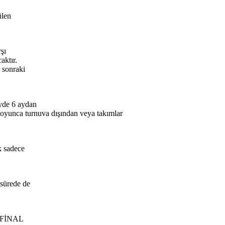
ülen
şı
aktır.
 sonraki
yde 6 aydan
boyunca turnuva dışından veya takımlar
k sadece
 sürede de
ve FİNAL