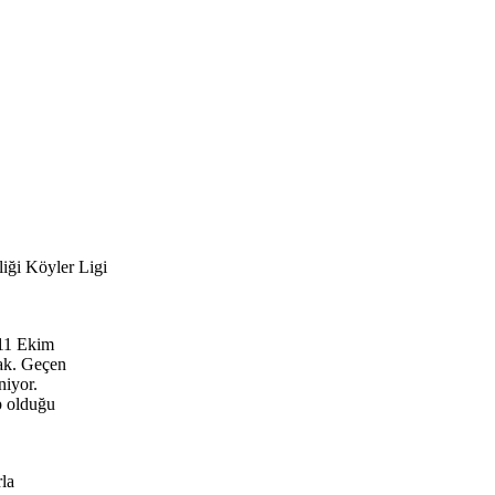
iği Köyler Ligi
 11 Ekim
cak. Geçen
niyor.
p olduğu
rla