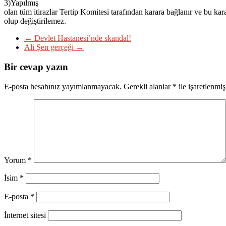
3)Yapılmış
olan tüm itirazlar Tertip Komitesi tarafından karara bağlanır ve bu kar
olup değiştirilemez.
←
Devlet Hastanesi’nde skandal!
Ali Şen gerçeği
→
Bir cevap yazın
E-posta hesabınız yayımlanmayacak.
Gerekli alanlar
*
ile işaretlenmiş
Yorum
*
İsim
*
E-posta
*
İnternet sitesi