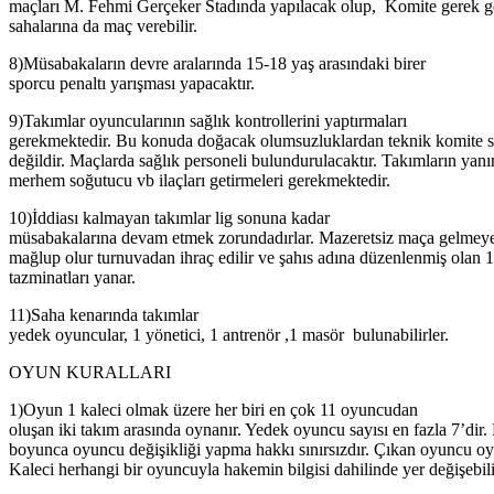
maçları M. Fehmi Gerçeker Stadında yapılacak olup, Komite gerek gö
sahalarına da maç verebilir.
8)Müsabakaların devre aralarında 15-18 yaş arasındaki birer
sporcu penaltı yarışması yapacaktır.
9)Takımlar oyuncularının sağlık kontrollerini yaptırmaları
gerekmektedir. Bu konuda doğacak olumsuzluklardan teknik komite 
değildir. Maçlarda sağlık personeli bulundurulacaktır. Takımların yan
merhem soğutucu vb ilaçları getirmeleri gerekmektedir.
10)İddiası kalmayan takımlar lig sonuna kadar
müsabakalarına devam etmek zorundadırlar. Mazeretsiz maça gelme
mağlup olur turnuvadan ihraç edilir ve şahıs adına düzenlenmiş olan
tazminatları yanar.
11)Saha kenarında takımlar
yedek oyuncular, 1 yönetici, 1 antrenör ,1 masör bulunabilirler.
OYUN KURALLARI
1)Oyun 1 kaleci olmak üzere her biri en çok 11 oyuncudan
oluşan iki takım arasında oynanır. Yedek oyuncu sayısı en fazla 7’dir
boyunca oyuncu değişikliği yapma hakkı sınırsızdır. Çıkan oyuncu 
Kaleci herhangi bir oyuncuyla hakemin bilgisi dahilinde yer değişebili