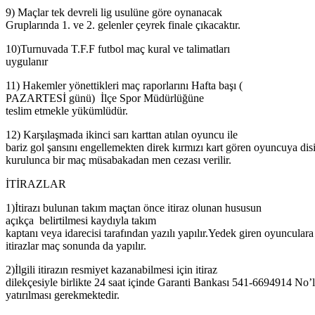
9) Maçlar tek devreli lig usulüne göre oynanacak
Gruplarında 1. ve 2. gelenler çeyrek finale çıkacaktır.
10)Turnuvada T.F.F futbol maç kural ve talimatları
uygulanır
11) Hakemler yönettikleri maç raporlarını Hafta başı (
PAZARTESİ günü) İlçe Spor Müdürlüğüne
teslim etmekle yükümlüdür.
12) Karşılaşmada ikinci sarı karttan atılan oyuncu ile
bariz gol şansını engellemekten direk kırmızı kart gören oyuncuya disi
kurulunca bir maç müsabakadan men cezası verilir.
İTİRAZLAR
1)İtirazı bulunan takım maçtan önce itiraz olunan hususun
açıkça belirtilmesi kaydıyla takım
kaptanı veya idarecisi tarafından yazılı yapılır.Yedek giren oyunculara
itirazlar maç sonunda da yapılır.
2)İlgili itirazın resmiyet kazanabilmesi için itiraz
dilekçesiyle birlikte 24 saat içinde Garanti Bankası 541-6694914 N
yatırılması gerekmektedir.