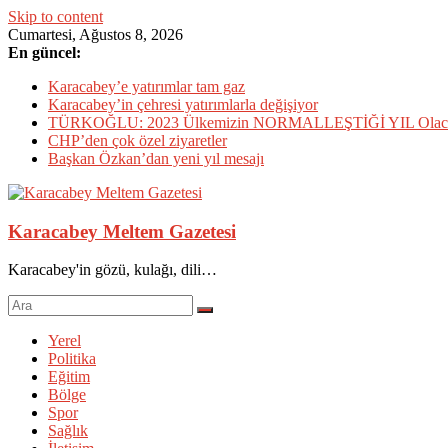
Skip to content
Cumartesi, Ağustos 8, 2026
En güncel:
Karacabey’e yatırımlar tam gaz
Karacabey’in çehresi yatırımlarla değişiyor
TÜRKOĞLU: 2023 Ülkemizin NORMALLEŞTİĞİ YIL Olac
CHP’den çok özel ziyaretler
Başkan Özkan’dan yeni yıl mesajı
Karacabey Meltem Gazetesi
Karacabey'in gözü, kulağı, dili…
Yerel
Politika
Eğitim
Bölge
Spor
Sağlık