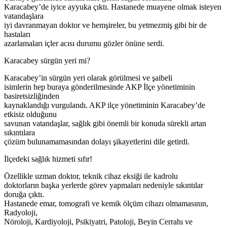
Karacabey’de iyice ayyuka çıktı. Hastanede muayene olmak isteyen
vatandaşlara
iyi davranmayan doktor ve hemşireler, bu yetmezmiş gibi bir de
hastaları
azarlamaları içler acısı durumu gözler önüne serdi.
Karacabey sürgün yeri mi?
Karacabey’in sürgün yeri olarak görülmesi ve şaibeli
isimlerin hep buraya gönderilmesinde AKP İlçe yönetiminin
basiretsizliğinden
kaynaklandığı vurgulandı. AKP ilçe yönetiminin Karacabey’de
etkisiz olduğunu
savunan vatandaşlar, sağlık gibi önemli bir konuda sürekli artan
sıkıntılara
çözüm bulunamamasından dolayı şikayetlerini dile getirdi.
İlçedeki sağlık hizmeti sıfır!
Özellikle uzman doktor, teknik cihaz eksiği ile kadrolu
doktorların başka yerlerde görev yapmaları nedeniyle sıkıntılar
doruğa çıktı.
Hastanede emar, tomografi ve kemik ölçüm cihazı olmamasının,
Radyoloji,
Nöroloji, Kardiyoloji, Psikiyatri, Patoloji, Beyin Cerrahı ve