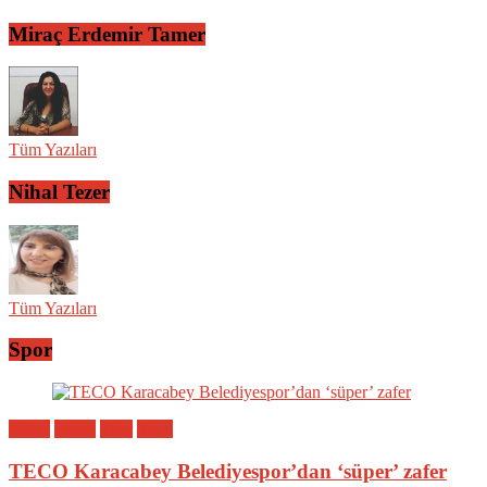
Miraç Erdemir Tamer
Tüm Yazıları
Nihal Tezer
Tüm Yazıları
Spor
Bölge
Genel
Spor
Yerel
TECO Karacabey Belediyespor’dan ‘süper’ zafer