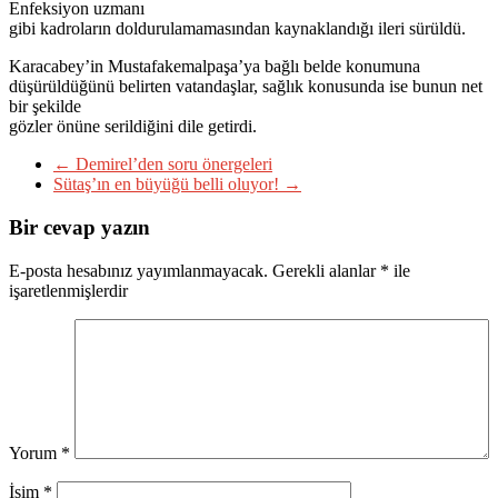
Enfeksiyon uzmanı
gibi kadroların doldurulamamasından kaynaklandığı ileri sürüldü.
Karacabey’in Mustafakemalpaşa’ya bağlı belde konumuna
düşürüldüğünü belirten vatandaşlar, sağlık konusunda ise bunun net
bir şekilde
gözler önüne serildiğini dile getirdi.
←
Demirel’den soru önergeleri
Sütaş’ın en büyüğü belli oluyor!
→
Bir cevap yazın
E-posta hesabınız yayımlanmayacak.
Gerekli alanlar
*
ile
işaretlenmişlerdir
Yorum
*
İsim
*