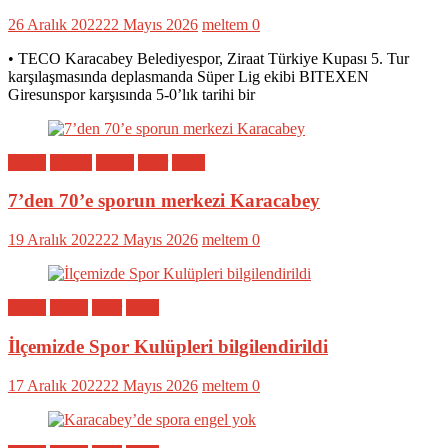
26 Aralık 2022
22 Mayıs 2026
meltem
0
• TECO Karacabey Belediyespor, Ziraat Türkiye Kupası 5. Tur
karşılaşmasında deplasmanda Süper Lig ekibi BITEXEN
Giresunspor karşısında 5-0’lık tarihi bir
Bölge
Eğitim
Genel
Spor
Yerel
7’den 70’e sporun merkezi Karacabey
19 Aralık 2022
22 Mayıs 2026
meltem
0
Bölge
Genel
Spor
Yerel
İlçemizde Spor Kulüpleri bilgilendirildi
17 Aralık 2022
22 Mayıs 2026
meltem
0