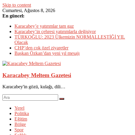
Skip to content
Cumartesi, Ağustos 8, 2026
En güncel:
Karacabey’e yatırımlar tam gaz
Karacabey’in çehresi yatırımlarla değişiyor
TÜRKOĞLU: 2023 Ülkemizin NORMALLEŞTİĞİ YIL
Olacak
CHP’den çok özel ziyaretler
Başkan Özkan’dan yeni yıl mesajı
Karacabey Meltem Gazetesi
Karacabey'in gözü, kulağı, dili…
Yerel
Politika
Eğitim
Bölge
Spor