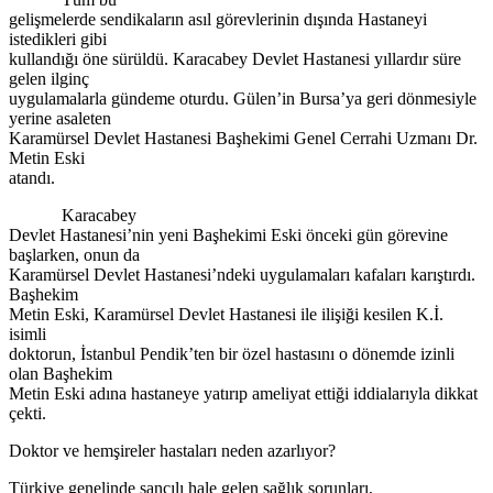
gelişmelerde sendikaların asıl görevlerinin dışında Hastaneyi
istedikleri gibi
kullandığı öne sürüldü. Karacabey Devlet Hastanesi yıllardır süre
gelen ilginç
uygulamalarla gündeme oturdu. Gülen’in Bursa’ya geri dönmesiyle
yerine asaleten
Karamürsel Devlet Hastanesi Başhekimi Genel Cerrahi Uzmanı Dr.
Metin Eski
atandı.
Karacabey
Devlet Hastanesi’nin yeni Başhekimi Eski önceki gün görevine
başlarken, onun da
Karamürsel Devlet Hastanesi’ndeki uygulamaları kafaları karıştırdı.
Başhekim
Metin Eski, Karamürsel Devlet Hastanesi ile ilişiği kesilen K.İ.
isimli
doktorun, İstanbul Pendik’ten bir özel hastasını o dönemde izinli
olan Başhekim
Metin Eski adına hastaneye yatırıp ameliyat ettiği iddialarıyla dikkat
çekti.
Doktor ve hemşireler hastaları neden azarlıyor?
Türkiye genelinde sancılı hale gelen sağlık sorunları,