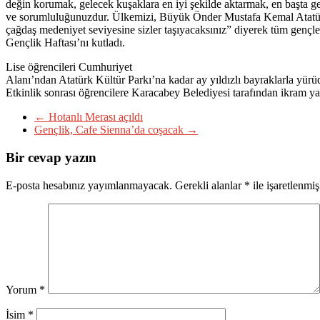
değin korumak, gelecek kuşaklara en iyi şekilde aktarmak, en başta g
ve sorumluluğunuzdur. Ülkemizi, Büyük Önder Mustafa Kemal Atatür
çağdaş medeniyet seviyesine sizler taşıyacaksınız” diyerek tüm gençle
Gençlik Haftası’nı kutladı.
Lise öğrencileri Cumhuriyet
Alanı’ndan Atatürk Kültür Parkı’na kadar ay yıldızlı bayraklarla yürü
Etkinlik sonrası öğrencilere Karacabey Belediyesi tarafından ikram ya
←
Hotanlı Merası açıldı
Gençlik, Cafe Sienna’da coşacak
→
Bir cevap yazın
E-posta hesabınız yayımlanmayacak.
Gerekli alanlar
*
ile işaretlenmiş
Yorum
*
İsim
*