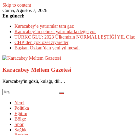
Skip to content
Cuma, Ağustos 7, 2026
En güncel:
Karacabey’e yatırımlar tam gaz
Karacabey’in çehresi yatırımlarla değişiyor
TÜRKOĞLU: 2023 Ülkemizin NORMALLEŞTİĞİ YIL Olac
CHP’den çok özel ziyaretler
Başkan Özkan’dan yeni yıl mesajı
Karacabey Meltem Gazetesi
Karacabey'in gözü, kulağı, dili…
Yerel
Politika
Eğitim
Bölge
Spor
Sağlık