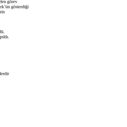
elen görev
k’ün gösterdiği
rin
dü.
pıldı.
lerdir