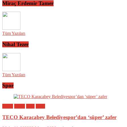
Miraç Erdemir Tamer
Tüm Yazıları
Nihal Tezer
Tüm Yazıları
Spor
Bölge
Genel
Spor
Yerel
TECO Karacabey Belediyespor’dan ‘süper’ zafer