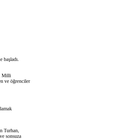
e başladı.
 Milli
 ve öğrenciler
ğlamak
an Turhan,
 ve sonsuza