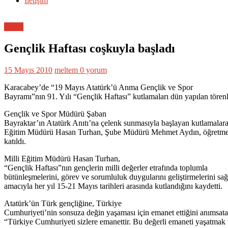
İletişim
Genel
Gençlik Haftası coşkuyla başladı
15 Mayıs 2010
meltem
0 yorum
Karacabey’de “19 Mayıs Atatürk’ü Anma Gençlik ve Spor
Bayramı”nın 91. Yılı “Gençlik Haftası” kutlamaları dün yapılan törenl
Gençlik ve Spor Müdürü Şaban
Bayraktar’ın Atatürk Anıtı’na çelenk sunmasıyla başlayan kutlamalara
Eğitim Müdürü Hasan Turhan, Şube Müdürü Mehmet Aydın, öğretmen
katıldı.
Milli Eğitim Müdürü Hasan Turhan,
“Gençlik Haftası”nın gençlerin milli değerler etrafında toplumla
bütünleşmelerini, görev ve sorumluluk duygularını geliştirmelerini sa
amacıyla her yıl 15-21 Mayıs tarihleri arasında kutlandığını kaydetti.
Atatürk’ün Türk gençliğine, Türkiye
Cumhuriyeti’nin sonsuza değin yaşaması için emanet ettiğini anımsat
“Türkiye Cumhuriyeti sizlere emanettir. Bu değerli emaneti yaşatmak