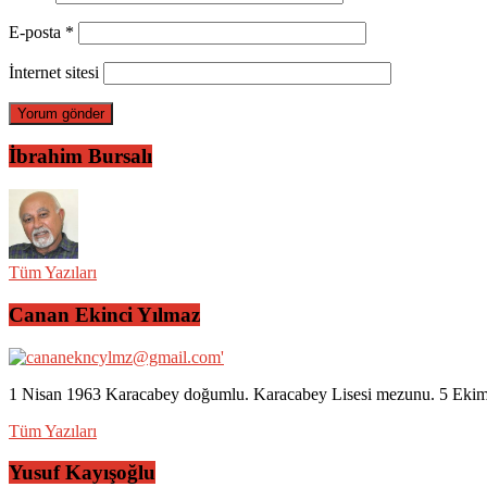
E-posta
*
İnternet sitesi
İbrahim Bursalı
Tüm Yazıları
Canan Ekinci Yılmaz
1 Nisan 1963 Karacabey doğumlu. Karacabey Lisesi mezunu. 5 Ekim 2
Tüm Yazıları
Yusuf Kayışoğlu