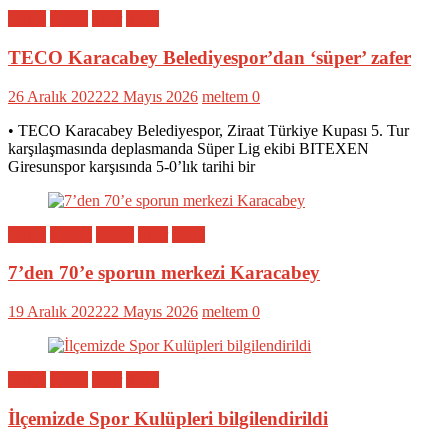
Bölge
Genel
Spor
Yerel
TECO Karacabey Belediyespor’dan ‘süper’ zafer
26 Aralık 2022
22 Mayıs 2026
meltem
0
• TECO Karacabey Belediyespor, Ziraat Türkiye Kupası 5. Tur
karşılaşmasında deplasmanda Süper Lig ekibi BITEXEN
Giresunspor karşısında 5-0’lık tarihi bir
Bölge
Eğitim
Genel
Spor
Yerel
7’den 70’e sporun merkezi Karacabey
19 Aralık 2022
22 Mayıs 2026
meltem
0
Bölge
Genel
Spor
Yerel
İlçemizde Spor Kulüpleri bilgilendirildi