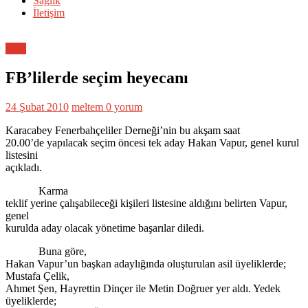
Sağlık
İletişim
Spor
FB’lilerde seçim heyecanı
24 Şubat 2010
meltem
0 yorum
Karacabey Fenerbahçeliler Derneği’nin bu akşam saat
20.00’de yapılacak seçim öncesi tek aday Hakan Vapur, genel kurul
listesini
açıkladı.
Karma
teklif yerine çalışabileceği kişileri listesine aldığını belirten Vapur,
genel
kurulda aday olacak yönetime başarılar diledi.
Buna göre,
Hakan Vapur’un başkan adaylığında oluşturulan asil üyeliklerde;
Mustafa Çelik,
Ahmet Şen, Hayrettin Dinçer ile Metin Doğruer yer aldı. Yedek
üyeliklerde;