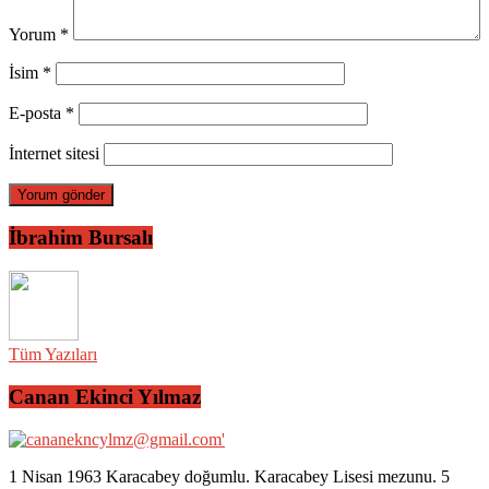
Yorum
*
İsim
*
E-posta
*
İnternet sitesi
İbrahim Bursalı
Tüm Yazıları
Canan Ekinci Yılmaz
1 Nisan 1963 Karacabey doğumlu. Karacabey Lisesi mezunu. 5