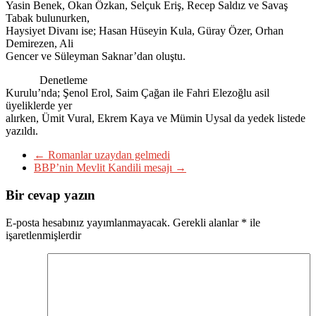
Yasin Benek, Okan Özkan, Selçuk Eriş, Recep Saldız ve Savaş
Tabak bulunurken,
Haysiyet Divanı ise; Hasan Hüseyin Kula, Güray Özer, Orhan
Demirezen, Ali
Gencer ve Süleyman Saknar’dan oluştu.
Denetleme
Kurulu’nda; Şenol Erol, Saim Çağan ile Fahri Elezoğlu asil
üyeliklerde yer
alırken, Ümit Vural, Ekrem Kaya ve Mümin Uysal da yedek listede
yazıldı.
←
Romanlar uzaydan gelmedi
BBP’nin Mevlit Kandili mesajı
→
Bir cevap yazın
E-posta hesabınız yayımlanmayacak.
Gerekli alanlar
*
ile
işaretlenmişlerdir