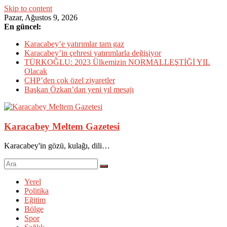
Skip to content
Pazar, Ağustos 9, 2026
En güncel:
Karacabey’e yatırımlar tam gaz
Karacabey’in çehresi yatırımlarla değişiyor
TÜRKOĞLU: 2023 Ülkemizin NORMALLEŞTİĞİ YIL
Olacak
CHP’den çok özel ziyaretler
Başkan Özkan’dan yeni yıl mesajı
Karacabey Meltem Gazetesi
Karacabey'in gözü, kulağı, dili…
Yerel
Politika
Eğitim
Bölge
Spor