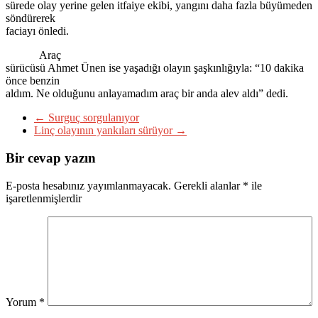
sürede olay yerine gelen itfaiye ekibi, yangını daha fazla büyümeden
söndürerek
faciayı önledi.
Araç
sürücüsü Ahmet Ünen ise yaşadığı olayın şaşkınlığıyla: “10 dakika
önce benzin
aldım. Ne olduğunu anlayamadım araç bir anda alev aldı” dedi.
←
Surguç sorgulanıyor
Linç olayının yankıları sürüyor
→
Bir cevap yazın
E-posta hesabınız yayımlanmayacak.
Gerekli alanlar
*
ile
işaretlenmişlerdir
Yorum
*