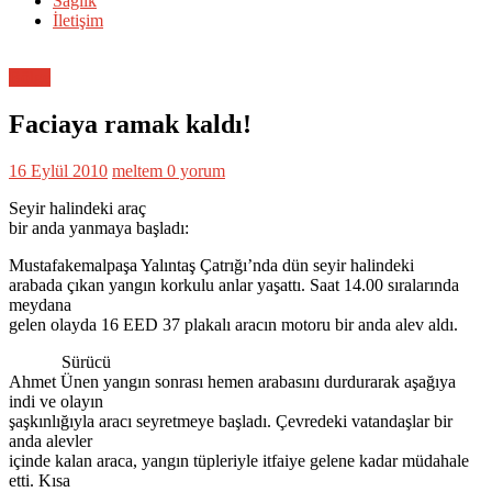
Sağlık
İletişim
Bölge
Faciaya ramak kaldı!
16 Eylül 2010
meltem
0 yorum
Seyir halindeki araç
bir anda yanmaya başladı:
Mustafakemalpaşa Yalıntaş Çatrığı’nda dün seyir halindeki
arabada çıkan yangın korkulu anlar yaşattı. Saat 14.00 sıralarında
meydana
gelen olayda 16 EED 37 plakalı aracın motoru bir anda alev aldı.
Sürücü
Ahmet Ünen yangın sonrası hemen arabasını durdurarak aşağıya
indi ve olayın
şaşkınlığıyla aracı seyretmeye başladı. Çevredeki vatandaşlar bir
anda alevler
içinde kalan araca, yangın tüpleriyle itfaiye gelene kadar müdahale
etti. Kısa