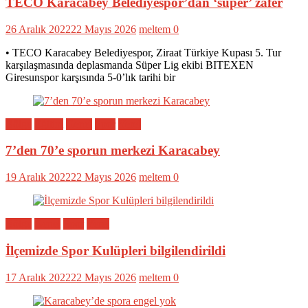
TECO Karacabey Belediyespor’dan ‘süper’ zafer
26 Aralık 2022
22 Mayıs 2026
meltem
0
• TECO Karacabey Belediyespor, Ziraat Türkiye Kupası 5. Tur
karşılaşmasında deplasmanda Süper Lig ekibi BITEXEN
Giresunspor karşısında 5-0’lık tarihi bir
Bölge
Eğitim
Genel
Spor
Yerel
7’den 70’e sporun merkezi Karacabey
19 Aralık 2022
22 Mayıs 2026
meltem
0
Bölge
Genel
Spor
Yerel
İlçemizde Spor Kulüpleri bilgilendirildi
17 Aralık 2022
22 Mayıs 2026
meltem
0