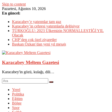
Skip to content
Pazartesi, Ağustos 10, 2026
En güncel:
Karacabey’e yatırımlar tam gaz
Karacabey’in çehresi yatırımlarla değişiyor
TÜRKOĞLU: 2023 Ülkemizin NORMALLEŞTİĞİ YIL
Olacak
CHP’den çok özel ziyaretler
Başkan Özkan’dan yeni yıl mesajı
Karacabey Meltem Gazetesi
Karacabey'in gözü, kulağı, dili…
Yerel
Politika
Eğitim
Bölge
Spor