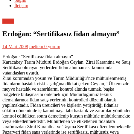
Sağlık
İletişim
Genel
Erdoğan: “Sertifikasız fidan almayın”
14 Mart 2008
meltem
0 yorum
Erdoğan: “Sertifikasız fidan almayın”
Karacabey Tarım Müdürü Erdoğan Ceylan, Zirai Karantina ve Satış
Sertifikası olmayan yerlerden fidan alınmaması konusunda
vatandaşları uyardı.
Zirai korumadan yosun ve Tarım Müdürlüğü’nce mühürlenmemiş
fidanların hastalık riski taşıdığına dikkat çeken Ceylan, “Ülkemizde
meyve hastalık ve zararlılarını kontrol altında tutmak, başka
bölgelere bulaşmasını önlemek için Müdürlüğümüz teknik
elemanlarınca fidan satış yerlerinin kontrolleri düzenli olarak
yapılmaktadır. Fidan üreticileri ve kişilerin yetiştirdiği fidanlar
söküm döneminde iç karantinaya tabi hastalık ve zararlılar yönünden
kontrol edildikten sonra demetlenip kurşun mühürle mühürlenmekte
veya etiketlenmektedir. Mühürlenen ve etiketlenen fidanlara
tarafımızdan Zirai Karantina ve Taşıma Sertifikası düzenlenmektedir.
Pazaryeri fidan satış yerlerinde ise sertifikasız, mühürsüz veya