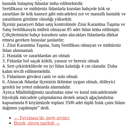
hastalık bulaşmış fidanlar imha edilmektedir.
Sertifikasız ve mühürsüz fidanlarla kurulan bahçede kök ur
zararlıları ile kök kanseri gibi mücadelesi zor ve masraflı hastalık ve
zararlıların görülme olasılığı yüksektir.
İlçemiz pazaryeri fidan satış kontrolünde Zirai Karantina Taşıma ve
Satış Sertifikasıyla mührü olmayan 85 adet fidan imha edilmiştir.
Çiftçilerimizin bahçe kurarken satın alacakları fidanlarda dikkat
etmesi gereken hususlar şunlardır;
1. Zirai Karantina Taşıma, Satış Sertifikası olmayan ve mühürsüz
fidan alınmamalı
2. Hastalık ve zararlılardan arı olmalı
3. Fidanlar bol saçak köklü, yarasız ve beresiz olmalı
4. Sert çekirdeklilerde en iyi fidan kalınlığı 4 cm olanıdır. Daha
kalını tercih edilmemelidir.
5. Fidanların gövdesi canlı ve sulu olmalı
6. Alınacak fidanlar ilçemizin iklimine uygun olmalı, dölleyici
gerekli ise yeteri miktarda alınmalıdır.
Ayrıca Müdürlüğümüz tarafından süne ve kımıl mücadelesinde
biyolojik mücadele çalışmalarına destek amaçlı ağaçlandırma
kapsamında 8 köyümüzde toplam 3500 adet tüplü fıstık çamı fidanı
dağıtımı yapılmıştır” dedi.
←
Fevzipaşa’da, proje sevinci
Bezek, güven tazeledi
→