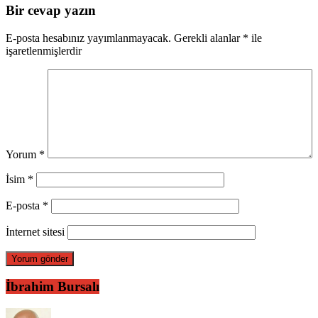
Bir cevap yazın
E-posta hesabınız yayımlanmayacak.
Gerekli alanlar
*
ile
işaretlenmişlerdir
Yorum
*
İsim
*
E-posta
*
İnternet sitesi
İbrahim Bursalı