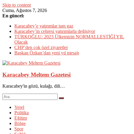
Skip to content
Cuma, Ağustos 7, 2026
En güncel:
Karacabey’e yatırımlar tam gaz
Karacabey’in çehresi yatırımlarla değişiyor
TÜRKOĞLU: 2023 Ülkemizin NORMALLEŞTİĞİ YIL
Olacak
CHP’den çok özel ziyaretler
Başkan Özkan’dan yeni yıl mesajı
Karacabey Meltem Gazetesi
Karacabey'in gözü, kulağı, dili…
Yerel
Politika
Eğitim
Bölge
Spor