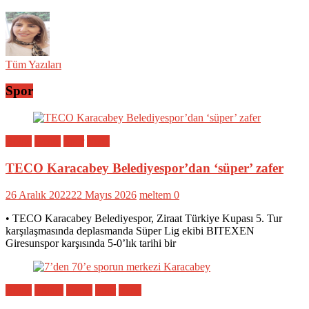
Tüm Yazıları
Spor
Bölge
Genel
Spor
Yerel
TECO Karacabey Belediyespor’dan ‘süper’ zafer
26 Aralık 2022
22 Mayıs 2026
meltem
0
• TECO Karacabey Belediyespor, Ziraat Türkiye Kupası 5. Tur
karşılaşmasında deplasmanda Süper Lig ekibi BITEXEN
Giresunspor karşısında 5-0’lık tarihi bir
Bölge
Eğitim
Genel
Spor
Yerel