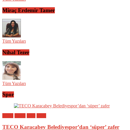
Miraç Erdemir Tamer
Tüm Yazıları
Nihal Tezer
Tüm Yazıları
Spor
Bölge
Genel
Spor
Yerel
TECO Karacabey Belediyespor’dan ‘süper’ zafer