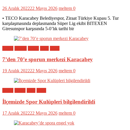
26 Aralık 2022
22 Mayıs 2026
meltem
0
• TECO Karacabey Belediyespor, Ziraat Türkiye Kupası 5. Tur
karşılaşmasında deplasmanda Süper Lig ekibi BITEXEN
Giresunspor karşısında 5-0’lık tarihi bir
Bölge
Eğitim
Genel
Spor
Yerel
7’den 70’e sporun merkezi Karacabey
19 Aralık 2022
22 Mayıs 2026
meltem
0
Bölge
Genel
Spor
Yerel
İlçemizde Spor Kulüpleri bilgilendirildi
17 Aralık 2022
22 Mayıs 2026
meltem
0