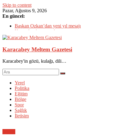
Skip to content
Pazar, Ağustos 9, 2026
En güncel:
CHP’den çok özel ziyaretler
Başkan Özkan’dan yeni yıl mesajı
Karacabey’e yatırımlar tam gaz
Karacabey’in çehresi yatırımlarla değişiyor
TÜRKOĞLU: 2023 Ülkemizin NORMALLEŞTİĞİ YIL
Karacabey Meltem Gazetesi
Olacak
Karacabey'in gözü, kulağı, dili…
Yerel
Politika
Eğitim
Bölge
Spor
Sağlık
İletişim
Eğitim