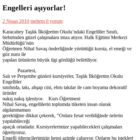
Engelleri aşıyorlar!
2 Nisan 2010
meltem
0 yorum
Karacabey Taşlık İlköğretim Okulu’ndaki Engelliler Sınıfı,
birbirinden güzel çalışmalara imza atıyor. Halk Eğitimi Merkezi
Müdürlüğü’nün
Öğretmen Nihal Savaş önderliğinde yürüttüğü kursta, el emeği ve
göz nuru ile
yapılan ürünlerin büyük ilgi gördüğü belirtiliyor.
Pazartesi,
Salı ve Perşembe günleri kursiyerler, Taşlık İlköğretim Okulu
Engelliler
sınıfında, takı, ahşap cini, ebru takılar ile cam boyama dekoratif
ürünler
nakış nakış işleniyor. Kurs Öğretmeni
Nihal Savaş, engellilerin toplumda tüketen insan olarak
algılanmaması
gerektiğine dikkat çekerek, “Onlara fırsat verildiğinde nelerin
yapılabileceği
apaçık ortadadır. Kursiyerlerimize yapabilecekleri çalışmaları
öğretiyoruz.
Engelli öğrencilerimizin hepsi azimle çalışıyor. Onların bu istekleri