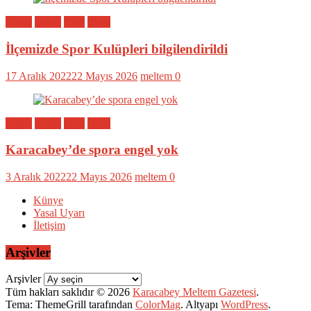
Bölge
Genel
Spor
Yerel
İlçemizde Spor Kulüpleri bilgilendirildi
17 Aralık 2022
22 Mayıs 2026
meltem
0
Bölge
Genel
Spor
Yerel
Karacabey’de spora engel yok
3 Aralık 2022
22 Mayıs 2026
meltem
0
Künye
Yasal Uyarı
İletişim
Arşivler
Arşivler
Tüm hakları saklıdır © 2026
Karacabey Meltem Gazetesi
.
Tema: ThemeGrill tarafından
ColorMag
. Altyapı
WordPress
.