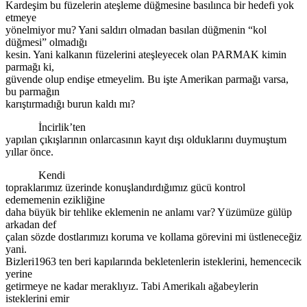
Kardeşim bu füzelerin ateşleme düğmesine basılınca bir hedefi yok
etmeye
yönelmiyor mu? Yani saldırı olmadan basılan düğmenin “kol
düğmesi” olmadığı
kesin. Yani kalkanın füzelerini ateşleyecek olan PARMAK kimin
parmağı ki,
güvende olup endişe etmeyelim. Bu işte Amerikan parmağı varsa,
bu parmağın
karıştırmadığı burun kaldı mı?
İncirlik’ten
yapılan çıkışlarının onlarcasının kayıt dışı olduklarını duymuştum
yıllar önce.
Kendi
topraklarımız üzerinde konuşlandırdığımız gücü kontrol
edememenin ezikliğine
daha büyük bir tehlike eklemenin ne anlamı var? Yüzümüze gülüp
arkadan def
çalan sözde dostlarımızı koruma ve kollama görevini mi üstleneceğiz
yani.
Bizleri1963 ten beri kapılarında bekletenlerin isteklerini, hemencecik
yerine
getirmeye ne kadar meraklıyız. Tabi Amerikalı ağabeylerin
isteklerini emir