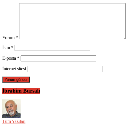
Yorum
*
İsim
*
E-posta
*
İnternet sitesi
İbrahim Bursalı
Tüm Yazıları