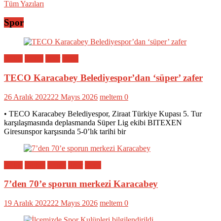
Tüm Yazıları
Spor
Bölge
Genel
Spor
Yerel
TECO Karacabey Belediyespor’dan ‘süper’ zafer
26 Aralık 2022
22 Mayıs 2026
meltem
0
• TECO Karacabey Belediyespor, Ziraat Türkiye Kupası 5. Tur
karşılaşmasında deplasmanda Süper Lig ekibi BITEXEN
Giresunspor karşısında 5-0’lık tarihi bir
Bölge
Eğitim
Genel
Spor
Yerel
7’den 70’e sporun merkezi Karacabey
19 Aralık 2022
22 Mayıs 2026
meltem
0