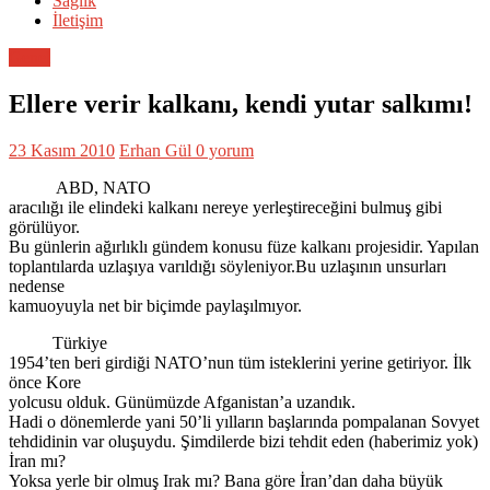
Sağlık
İletişim
Genel
Ellere verir kalkanı, kendi yutar salkımı!
23 Kasım 2010
Erhan Gül
0 yorum
ABD, NATO
aracılığı ile elindeki kalkanı nereye yerleştireceğini bulmuş gibi
görülüyor.
Bu günlerin ağırlıklı gündem konusu füze kalkanı projesidir. Yapılan
toplantılarda uzlaşıya varıldığı söyleniyor.Bu uzlaşının unsurları
nedense
kamuoyuyla net bir biçimde paylaşılmıyor.
Türkiye
1954’ten beri girdiği NATO’nun tüm isteklerini yerine getiriyor. İlk
önce Kore
yolcusu olduk. Günümüzde Afganistan’a uzandık.
Hadi o dönemlerde yani 50’li yılların başlarında pompalanan Sovyet
tehdidinin var oluşuydu. Şimdilerde bizi tehdit eden (haberimiz yok)
İran mı?
Yoksa yerle bir olmuş Irak mı? Bana göre İran’dan daha büyük