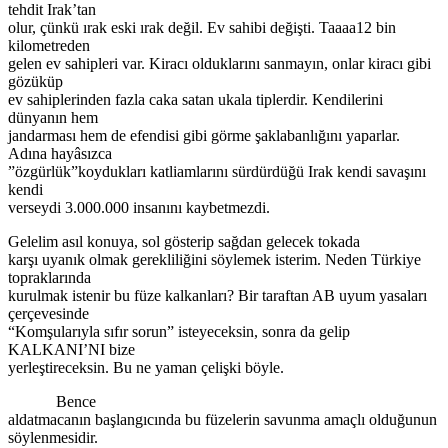
tehdit Irak’tan
olur, çünkü ırak eski ırak değil. Ev sahibi değişti. Taaaa12 bin
kilometreden
gelen ev sahipleri var. Kiracı olduklarını sanmayın, onlar kiracı gibi
gözüküp
ev sahiplerinden fazla caka satan ukala tiplerdir. Kendilerini
dünyanın hem
jandarması hem de efendisi gibi görme şaklabanlığını yaparlar.
Adına hayâsızca
”özgürlük”koydukları katliamlarını sürdürdüğü Irak kendi savaşını
kendi
verseydi 3.000.000 insanını kaybetmezdi.
Gelelim asıl konuya, sol gösterip sağdan gelecek tokada
karşı uyanık olmak gerekliliğini söylemek isterim. Neden Türkiye
topraklarında
kurulmak istenir bu füze kalkanları? Bir taraftan AB uyum yasaları
çerçevesinde
“Komşularıyla sıfır sorun” isteyeceksin, sonra da gelip
KALKANI’NI bize
yerleştireceksin. Bu ne yaman çelişki böyle.
Bence
aldatmacanın başlangıcında bu füzelerin savunma amaçlı olduğunun
söylenmesidir.