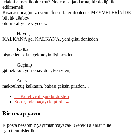
telakki etmezlik olur mu? Nede olsa jandarma, bir dediği iki
edilmemeli.
Kısacası ocağımıza yeni ”İncirlik’ler dikilecek MEYVELERİNİDE
büyük ağabey
oturup afiyetle yiyecek.
Haydi,
KALKANA gel KALKANA, yeni çıktı denizden
Kalkan
pişmeden sakın çekmeyin fişi prizden,
Geçinip
gitmek kolaydır enayiden, kerizden,
Anası
makbulmuş kalkanın, babası çeksin piizden…
←
Panel ve düşündürdükleri
Son işinde paçayı kaptırdı
→
Bir cevap yazın
E-posta hesabınız yayımlanmayacak.
Gerekli alanlar
*
ile
işaretlenmişlerdir