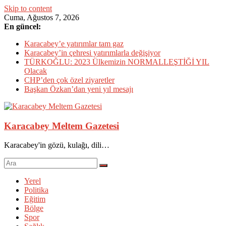
Skip to content
Cuma, Ağustos 7, 2026
En güncel:
Karacabey’e yatırımlar tam gaz
Karacabey’in çehresi yatırımlarla değişiyor
TÜRKOĞLU: 2023 Ülkemizin NORMALLEŞTİĞİ YIL
Olacak
CHP’den çok özel ziyaretler
Başkan Özkan’dan yeni yıl mesajı
Karacabey Meltem Gazetesi
Karacabey'in gözü, kulağı, dili…
Yerel
Politika
Eğitim
Bölge
Spor