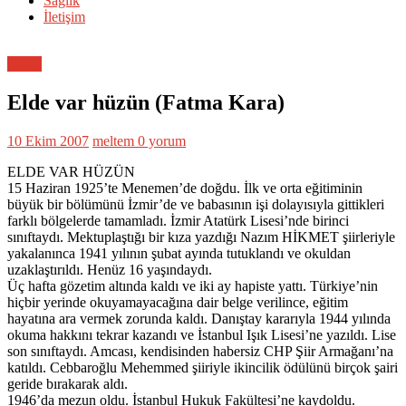
Sağlık
İletişim
Genel
Elde var hüzün (Fatma Kara)
10 Ekim 2007
meltem
0 yorum
ELDE VAR HÜZÜN
15 Haziran 1925’te Menemen’de doğdu. İlk ve orta eğitiminin
büyük bir bölümünü İzmir’de ve babasının işi dolayısıyla gittikleri
farklı bölgelerde tamamladı. İzmir Atatürk Lisesi’nde birinci
sınıftaydı. Mektuplaştığı bir kıza yazdığı Nazım HİKMET şiirleriyle
yakalanınca 1941 yılının şubat ayında tutuklandı ve okuldan
uzaklaştırıldı. Henüz 16 yaşındaydı.
Üç hafta gözetim altında kaldı ve iki ay hapiste yattı. Türkiye’nin
hiçbir yerinde okuyamayacağına dair belge verilince, eğitim
hayatına ara vermek zorunda kaldı. Danıştay kararıyla 1944 yılında
okuma hakkını tekrar kazandı ve İstanbul Işık Lisesi’ne yazıldı. Lise
son sınıftaydı. Amcası, kendisinden habersiz CHP Şiir Armağanı’na
katıldı. Cebbaroğlu Mehemmed şiiriyle ikincilik ödülünü birçok şairi
geride bırakarak aldı.
1946’da mezun oldu. İstanbul Hukuk Fakültesi’ne kaydoldu.