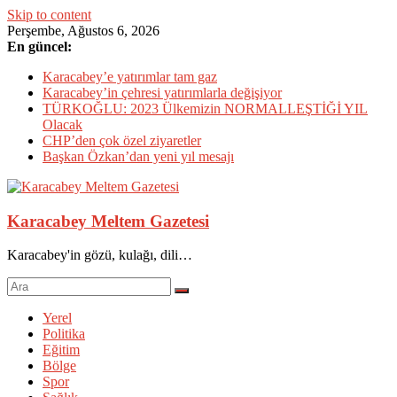
Skip to content
Perşembe, Ağustos 6, 2026
En güncel:
Karacabey’e yatırımlar tam gaz
Karacabey’in çehresi yatırımlarla değişiyor
TÜRKOĞLU: 2023 Ülkemizin NORMALLEŞTİĞİ YIL
Olacak
CHP’den çok özel ziyaretler
Başkan Özkan’dan yeni yıl mesajı
Karacabey Meltem Gazetesi
Karacabey'in gözü, kulağı, dili…
Yerel
Politika
Eğitim
Bölge
Spor