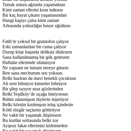
Tutsak ustura ağzında yaşamaktan
Kimi zaman ellerini kırar tutkusu
Bir kaç hayat çıkarır yaşamasından
Hangi kapıyı çalsa kimi zaman
Arkasında yalnızlığın hınzır uğultusu
Fatih’te yoksul bir gramofon çalıyor
Eski zamanlardan bir cuma çalıyor
Durup köşe başında deliksiz dinlesem
Sana kullanılmamış bir gök getirsem
Haftalar ellerimde ufalanıyor
Ne yapsam ne tutsam nereye gitsem
Ben sana mecburum sen yoksun.
Belki haziran da mavi benekli çocuksun
Ah seni bilmiyor kimseler bilmiyor
Bir şilep sızıyor ıssız gözlerinden
Belki Yeşilköy’de uçağa biniyorsun
Bütün ıslanmışsın tüylerin ürperiyor
Belki körsün kırılmışsın telaş içindesin
Kötü rüzgâr saçlarını götürüyor
Ne vakit bir yaşamak düşünsem
Bu kurtlar sofrasında belki zor
Ayıpsız fakat ellerimizi kirletmeden
Ne vakit bir yaşamak düşünsem