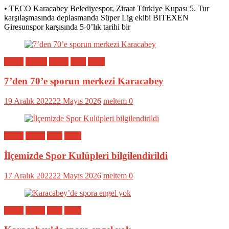
• TECO Karacabey Belediyespor, Ziraat Türkiye Kupası 5. Tur
karşılaşmasında deplasmanda Süper Lig ekibi BITEXEN
Giresunspor karşısında 5-0’lık tarihi bir
Bölge
Eğitim
Genel
Spor
Yerel
7’den 70’e sporun merkezi Karacabey
19 Aralık 2022
22 Mayıs 2026
meltem
0
Bölge
Genel
Spor
Yerel
İlçemizde Spor Kulüpleri bilgilendirildi
17 Aralık 2022
22 Mayıs 2026
meltem
0
Bölge
Genel
Spor
Yerel