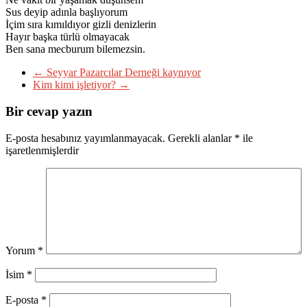
Sus deyip adınla başlıyorum
İçim sıra kımıldıyor gizli denizlerin
Hayır başka türlü olmayacak
Ben sana mecburum bilemezsin.
←
Seyyar Pazarcılar Derneği kaynıyor
Kim kimi işletiyor?
→
Bir cevap yazın
E-posta hesabınız yayımlanmayacak.
Gerekli alanlar
*
ile
işaretlenmişlerdir
Yorum
*
İsim
*
E-posta
*