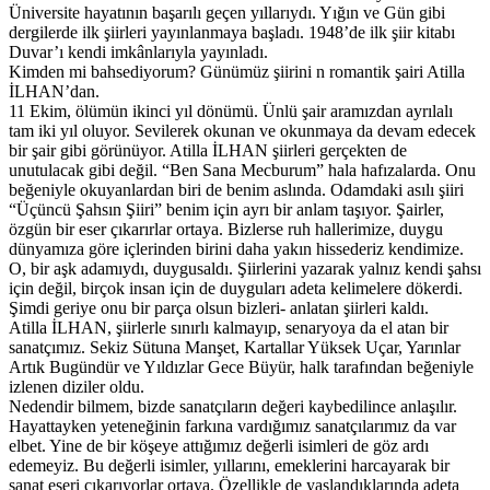
Üniversite hayatının başarılı geçen yıllarıydı. Yığın ve Gün gibi
dergilerde ilk şiirleri yayınlanmaya başladı. 1948’de ilk şiir kitabı
Duvar’ı kendi imkânlarıyla yayınladı.
Kimden mi bahsediyorum? Günümüz şiirini n romantik şairi Atilla
İLHAN’dan.
11 Ekim, ölümün ikinci yıl dönümü. Ünlü şair aramızdan ayrılalı
tam iki yıl oluyor. Sevilerek okunan ve okunmaya da devam edecek
bir şair gibi görünüyor. Atilla İLHAN şiirleri gerçekten de
unutulacak gibi değil. “Ben Sana Mecburum” hala hafızalarda. Onu
beğeniyle okuyanlardan biri de benim aslında. Odamdaki asılı şiiri
“Üçüncü Şahsın Şiiri” benim için ayrı bir anlam taşıyor. Şairler,
özgün bir eser çıkarırlar ortaya. Bizlerse ruh hallerimize, duygu
dünyamıza göre içlerinden birini daha yakın hissederiz kendimize.
O, bir aşk adamıydı, duygusaldı. Şiirlerini yazarak yalnız kendi şahsı
için değil, birçok insan için de duyguları adeta kelimelere dökerdi.
Şimdi geriye onu bir parça olsun bizleri- anlatan şiirleri kaldı.
Atilla İLHAN, şiirlerle sınırlı kalmayıp, senaryoya da el atan bir
sanatçımız. Sekiz Sütuna Manşet, Kartallar Yüksek Uçar, Yarınlar
Artık Bugündür ve Yıldızlar Gece Büyür, halk tarafından beğeniyle
izlenen diziler oldu.
Nedendir bilmem, bizde sanatçıların değeri kaybedilince anlaşılır.
Hayattayken yeteneğinin farkına vardığımız sanatçılarımız da var
elbet. Yine de bir köşeye attığımız değerli isimleri de göz ardı
edemeyiz. Bu değerli isimler, yıllarını, emeklerini harcayarak bir
sanat eseri çıkarıyorlar ortaya. Özellikle de yaşlandıklarında adeta