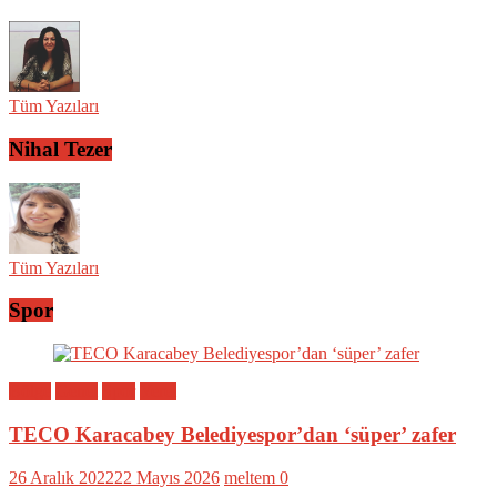
Tüm Yazıları
Nihal Tezer
Tüm Yazıları
Spor
Bölge
Genel
Spor
Yerel
TECO Karacabey Belediyespor’dan ‘süper’ zafer
26 Aralık 2022
22 Mayıs 2026
meltem
0