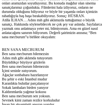
onları aramızdan soyutluyoruz. Bu konuda mağdur olan sinema
sanatçılarımız çoğunlukta. Filmlerini hala izliyoruz, onların ne
durumda olduğunu biliyoruz ve böyle bir yaşamla onları içimizin
rahatlığıyla baş başa bırakabiliyoruz. Sonuç: HÜSRAN.
Atilla İLHAN… Adını mıh gibi aklımızda tuttuğumuz o büyük
sanatçı. Hakkında söylenebilecek ne çok şey var aslında. Sayfalarca
yazmak onu anlatmaya yeter mi, bilmiyorum. Ama en güzel nasıl
anlatacağımı sanırım biliyorum. Değerli şairimizin anısına; “Ben
sana mecburum”u birlikte okuyalım:
BEN SANA MECBURUM
Ben sana mecburum bilemezsin
Adını mıh gibi aklımda tutuyorum
Büyüdükçe büyüyor gözlerin
Ben sana mecburum bilemezsin
İçimi seninle ısıtıyorum.
Ağaçlar sonbahara hazırlanıyor
Bu şehir o eski İstanbul mudur
Karanlıkta bulutlar parçalanıyor
Sokak lambaları birden yanıyor
Kaldırımlarda yağmur kokusu
Ben sana mecburum sen yoksun.
Sevmek kimi zaman rezilce korkuludur
İnsan bir akşamüstü ansızın yorulur