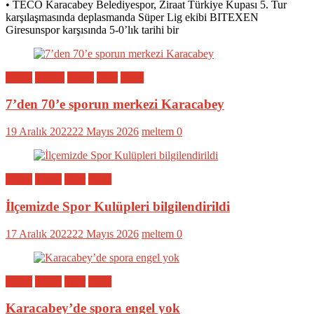
• TECO Karacabey Belediyespor, Ziraat Türkiye Kupası 5. Tur
karşılaşmasında deplasmanda Süper Lig ekibi BITEXEN
Giresunspor karşısında 5-0’lık tarihi bir
Bölge
Eğitim
Genel
Spor
Yerel
7’den 70’e sporun merkezi Karacabey
19 Aralık 2022
22 Mayıs 2026
meltem
0
Bölge
Genel
Spor
Yerel
İlçemizde Spor Kulüpleri bilgilendirildi
17 Aralık 2022
22 Mayıs 2026
meltem
0
Bölge
Genel
Spor
Yerel
Karacabey’de spora engel yok