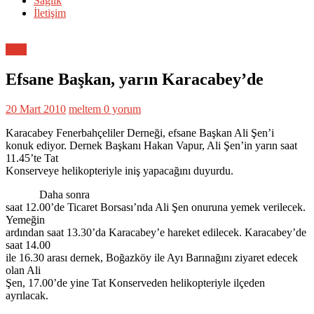
Sağlık
İletişim
Spor
Efsane Başkan, yarın Karacabey’de
20 Mart 2010
meltem
0 yorum
Karacabey Fenerbahçeliler Derneği, efsane Başkan Ali Şen’i
konuk ediyor. Dernek Başkanı Hakan Vapur, Ali Şen’in yarın saat
11.45’te Tat
Konserveye helikopteriyle iniş yapacağını duyurdu.
Daha sonra
saat 12.00’de Ticaret Borsası’nda Ali Şen onuruna yemek verilecek.
Yemeğin
ardından saat 13.30’da Karacabey’e hareket edilecek. Karacabey’de
saat 14.00
ile 16.30 arası dernek, Boğazköy ile Ayı Barınağını ziyaret edecek
olan Ali
Şen, 17.00’de yine Tat Konserveden helikopteriyle ilçeden
ayrılacak.