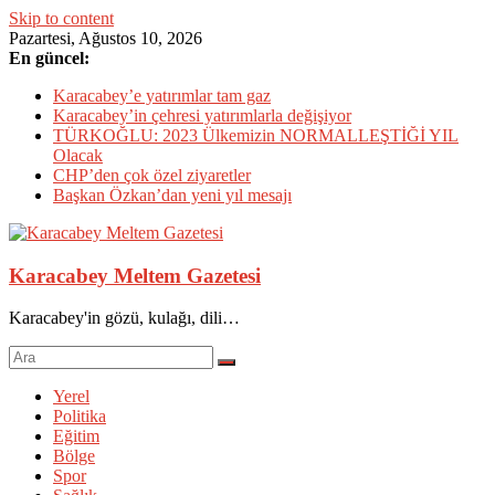
Skip to content
Pazartesi, Ağustos 10, 2026
En güncel:
Karacabey’e yatırımlar tam gaz
Karacabey’in çehresi yatırımlarla değişiyor
TÜRKOĞLU: 2023 Ülkemizin NORMALLEŞTİĞİ YIL
Olacak
CHP’den çok özel ziyaretler
Başkan Özkan’dan yeni yıl mesajı
Karacabey Meltem Gazetesi
Karacabey'in gözü, kulağı, dili…
Yerel
Politika
Eğitim
Bölge
Spor