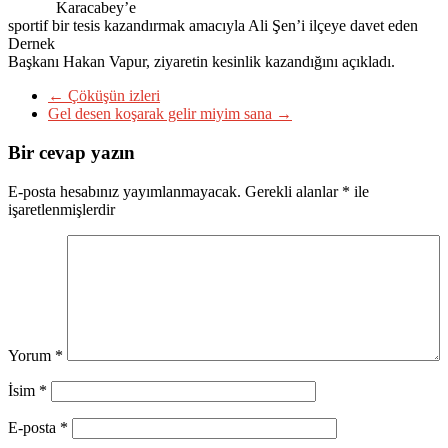
Karacabey’e
sportif bir tesis kazandırmak amacıyla Ali Şen’i ilçeye davet eden
Dernek
Başkanı Hakan Vapur, ziyaretin kesinlik kazandığını açıkladı.
←
Çöküşün izleri
Gel desen koşarak gelir miyim sana
→
Bir cevap yazın
E-posta hesabınız yayımlanmayacak.
Gerekli alanlar
*
ile
işaretlenmişlerdir
Yorum
*
İsim
*
E-posta
*