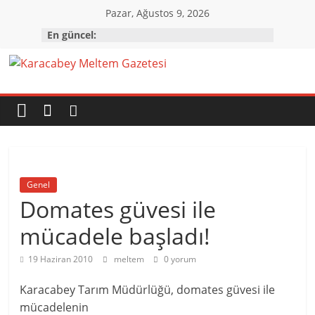
Skip
Pazar, Ağustos 9, 2026
to
En güncel:
content
Karacabey
Meltem
Gazetesi
Genel
Karacabey'in
Domates güvesi ile
gözü,
kulağı,
mücadele başladı!
dili…
19 Haziran 2010
meltem
0 yorum
Karacabey Tarım Müdürlüğü, domates güvesi ile
mücadelenin