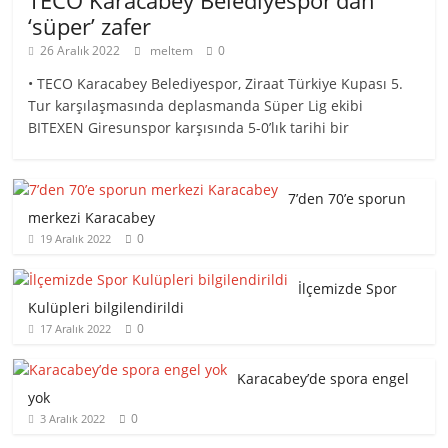
‘süper’ zafer
26 Aralık 2022
meltem
0
• TECO Karacabey Belediyespor, Ziraat Türkiye Kupası 5.
Tur karşılaşmasında deplasmanda Süper Lig ekibi
BITEXEN Giresunspor karşısında 5-0’lık tarihi bir
7’den 70’e sporun
merkezi Karacabey
0
19 Aralık 2022
İlçemizde Spor
Kulüpleri bilgilendirildi
0
17 Aralık 2022
Karacabey’de spora engel
yok
0
3 Aralık 2022