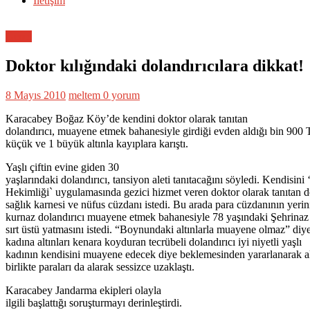
İletişim
Genel
Doktor kılığındaki dolandırıcılara dikkat!
8 Mayıs 2010
meltem
0 yorum
Karacabey Boğaz Köy’de kendini doktor olarak tanıtan
dolandırıcı, muayene etmek bahanesiyle girdiği evden aldığı bin 900 
küçük ve 1 büyük altınla kayıplara karıştı.
Yaşlı çiftin evine giden 30
yaşlarındaki dolandırıcı, tansiyon aleti tanıtacağını söyledi. Kendisini 
Hekimliği` uygulamasında gezici hizmet veren doktor olarak tanıtan d
sağlık karnesi ve nüfus cüzdanı istedi. Bu arada para cüzdanının yeri
kurnaz dolandırıcı muayene etmek bahanesiyle 78 yaşındaki Şehrinaz 
sırt üstü yatmasını istedi. “Boynundaki altınlarla muayene olmaz” diye
kadına altınları kenara koyduran tecrübeli dolandırıcı iyi niyetli yaşlı
kadının kendisini muayene edecek diye beklemesinden yararlanarak al
birlikte paraları da alarak sessizce uzaklaştı.
Karacabey Jandarma ekipleri olayla
ilgili başlattığı soruşturmayı derinleştirdi.