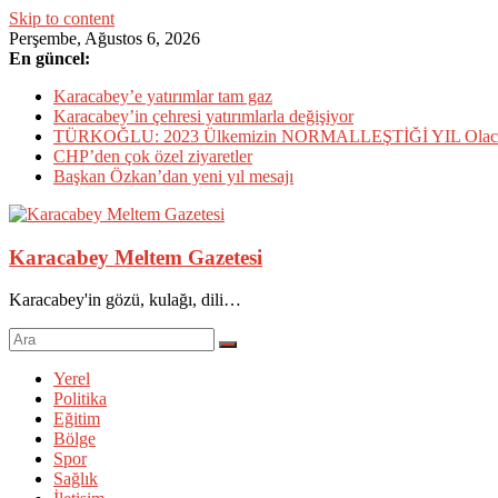
Skip to content
Perşembe, Ağustos 6, 2026
En güncel:
Karacabey’e yatırımlar tam gaz
Karacabey’in çehresi yatırımlarla değişiyor
TÜRKOĞLU: 2023 Ülkemizin NORMALLEŞTİĞİ YIL Olac
CHP’den çok özel ziyaretler
Başkan Özkan’dan yeni yıl mesajı
Karacabey Meltem Gazetesi
Karacabey'in gözü, kulağı, dili…
Yerel
Politika
Eğitim
Bölge
Spor
Sağlık