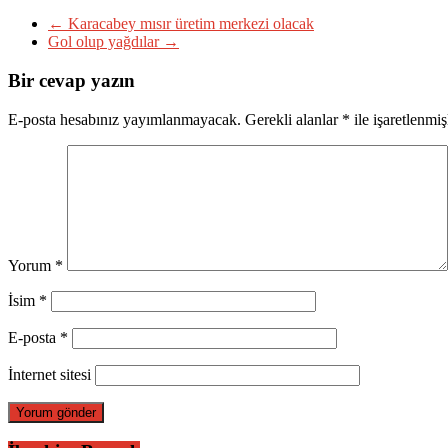
←
Karacabey mısır üretim merkezi olacak
Gol olup yağdılar
→
Bir cevap yazın
E-posta hesabınız yayımlanmayacak.
Gerekli alanlar
*
ile işaretlenmiş
Yorum
*
İsim
*
E-posta
*
İnternet sitesi