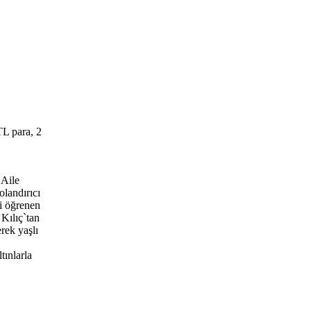
TL para, 2
‘Aile
olandırıcı
ni öğrenen
Kılıç`tan
rek yaşlı
tınlarla