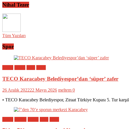
Nihal Tezer
Tüm Yazıları
Spor
Bölge
Genel
Spor
Yerel
TECO Karacabey Belediyespor’dan ‘süper’ zafer
26 Aralık 2022
22 Mayıs 2026
meltem
0
• TECO Karacabey Belediyespor, Ziraat Türkiye Kupası 5. Tur karşıl
Bölge
Eğitim
Genel
Spor
Yerel