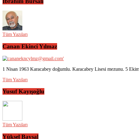
İbrahim Bursalı
Tüm Yazıları
Canan Ekinci Yılmaz
1 Nisan 1963 Karacabey doğumlu. Karacabey Lisesi mezunu. 5 Ekim 2
Tüm Yazıları
Yusuf Kayışoğlu
Tüm Yazıları
Yüksel Baysal