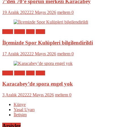
7’den 70’e sporun merkezi Karacabey
19 Aralık 2022
22 Mayıs 2026
meltem
0
Bölge
Genel
Spor
Yerel
İlçemizde Spor Kulüpleri bilgilendirildi
17 Aralık 2022
22 Mayıs 2026
meltem
0
Bölge
Genel
Spor
Yerel
Karacabey’de spora engel yok
3 Aralık 2022
22 Mayıs 2026
meltem
0
Künye
Yasal Uyarı
İletişim
Arşivler