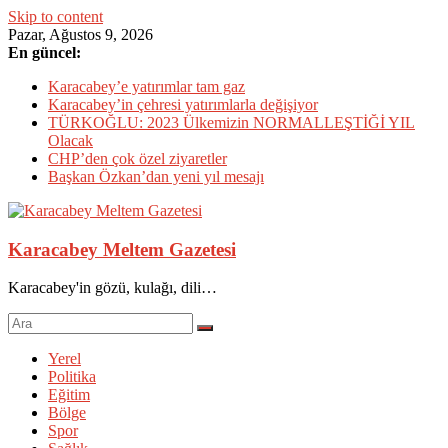
Skip to content
Pazar, Ağustos 9, 2026
En güncel:
Karacabey’e yatırımlar tam gaz
Karacabey’in çehresi yatırımlarla değişiyor
TÜRKOĞLU: 2023 Ülkemizin NORMALLEŞTİĞİ YIL
Olacak
CHP’den çok özel ziyaretler
Başkan Özkan’dan yeni yıl mesajı
Karacabey Meltem Gazetesi
Karacabey'in gözü, kulağı, dili…
Yerel
Politika
Eğitim
Bölge
Spor