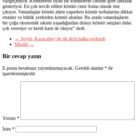
vazgeçmiyor. Kömürlerin fiyatı ise kömürlerin cinsine göre farklılık
gösteriyor. En çok tercih edilen kömür cinsi Soma olarak öne
çıkıyor. Vatandaşlar kömür alımı yaparken kömür torbalarına dikkat
etsinler ve bildik yerlerden kömür alsınlar. Bu arada vatandaşların
bir çoğu ekonomik sıkıntı yaşadığından dolayı kömür satışları daha
çok veresiye ve kredi kartı ile oluyor” dedi.
←
Soylu, Karacabey’de ilk defa halka seslendi
Musiki
→
Bir cevap yazın
E-posta hesabınız yayımlanmayacak.
Gerekli alanlar
*
ile
işaretlenmişlerdir
Yorum
*
İsim
*