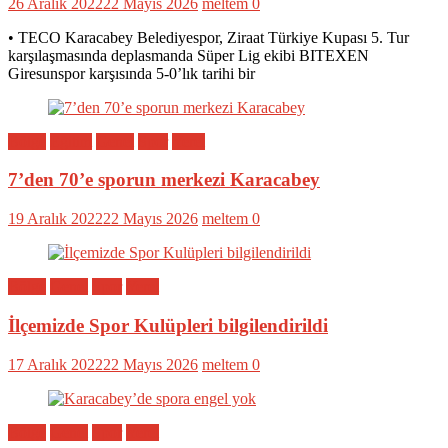
26 Aralık 2022
22 Mayıs 2026
meltem
0
• TECO Karacabey Belediyespor, Ziraat Türkiye Kupası 5. Tur
karşılaşmasında deplasmanda Süper Lig ekibi BITEXEN
Giresunspor karşısında 5-0’lık tarihi bir
Bölge
Eğitim
Genel
Spor
Yerel
7’den 70’e sporun merkezi Karacabey
19 Aralık 2022
22 Mayıs 2026
meltem
0
Bölge
Genel
Spor
Yerel
İlçemizde Spor Kulüpleri bilgilendirildi
17 Aralık 2022
22 Mayıs 2026
meltem
0
Bölge
Genel
Spor
Yerel