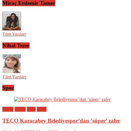
Miraç Erdemir Tamer
Tüm Yazıları
Nihal Tezer
Tüm Yazıları
Spor
Bölge
Genel
Spor
Yerel
TECO Karacabey Belediyespor’dan ‘süper’ zafer