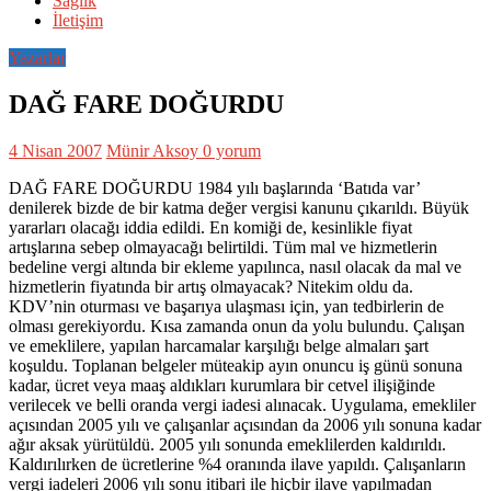
Sağlık
İletişim
Yazarlar
DAĞ FARE DOĞURDU
4 Nisan 2007
Münir Aksoy
0 yorum
DAĞ FARE DOĞURDU 1984 yılı başlarında ‘Batıda var’
denilerek bizde de bir katma değer vergisi kanunu çıkarıldı. Büyük
yararları olacağı iddia edildi. En komiği de, kesinlikle fiyat
artışlarına sebep olmayacağı belirtildi. Tüm mal ve hizmetlerin
bedeline vergi altında bir ekleme yapılınca, nasıl olacak da mal ve
hizmetlerin fiyatında bir artış olmayacak? Nitekim oldu da.
KDV’nin oturması ve başarıya ulaşması için, yan tedbirlerin de
olması gerekiyordu. Kısa zamanda onun da yolu bulundu. Çalışan
ve emeklilere, yapılan harcamalar karşılığı belge almaları şart
koşuldu. Toplanan belgeler müteakip ayın onuncu iş günü sonuna
kadar, ücret veya maaş aldıkları kurumlara bir cetvel ilişiğinde
verilecek ve belli oranda vergi iadesi alınacak. Uygulama, emekliler
açısından 2005 yılı ve çalışanlar açısından da 2006 yılı sonuna kadar
ağır aksak yürütüldü. 2005 yılı sonunda emeklilerden kaldırıldı.
Kaldırılırken de ücretlerine %4 oranında ilave yapıldı. Çalışanların
vergi iadeleri 2006 yılı sonu itibari ile hiçbir ilave yapılmadan