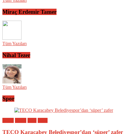
Tüm Yazıları
Miraç Erdemir Tamer
Tüm Yazıları
Nihal Tezer
Tüm Yazıları
Spor
Bölge
Genel
Spor
Yerel
TECO Karacabey Belediyespor’dan ‘süper’ zafer