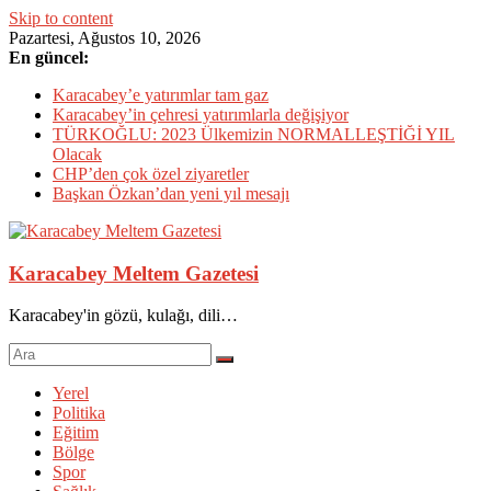
Skip to content
Pazartesi, Ağustos 10, 2026
En güncel:
Karacabey’e yatırımlar tam gaz
Karacabey’in çehresi yatırımlarla değişiyor
TÜRKOĞLU: 2023 Ülkemizin NORMALLEŞTİĞİ YIL
Olacak
CHP’den çok özel ziyaretler
Başkan Özkan’dan yeni yıl mesajı
Karacabey Meltem Gazetesi
Karacabey'in gözü, kulağı, dili…
Yerel
Politika
Eğitim
Bölge
Spor