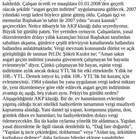
kaldırıldı. Çalışan ücretli ve maaşlılara 01.01.2008’den geçerli
olacak şekilde “asgari geçim indirimi” uygulamasına gidilecek. 2007
yılındaki vergi iadesi böylece güme gitmiş oldu. Çalışan işçi ve
memurlar Başbakan’ın tabiri ile 2007 yılını “avara kasnak”
geçirecekler. Netice itibariyle bir AKP klasiği daha seyrediyoruz.
Büyük bir gürültü patırtı. Yer yerinden oynuyor. Çalışanların, yasal
düzenlemeden dolayı yıllık kazançları bizzat Başbakan tarafından
sabahtan akşama, günlerce çeşitli televizyon kanallarında ballandıra
ballandıra anlatılmaktadır. Vergi mevzuatı konusunda dürüst ve açık
görüşlülüğü ile tanınan Prf.Dr. Şükrü Kızılot ise; “Aman sakın
asgari geçim indirimi yasasına güvenerek çalışmayan bir bayanla
evlenmeyin” diyor. Çünkü çalışmayan bir bayan, eşinin vergi
indirimine aylık ancak dokuz YTL’lik bir etki etmektedir. Yıllık ise
108.- YTL. Demek istiyor ki, yıllık 108.- YTL’lik bir kazanç için
evlenmeyiniz. 1984 yılından bu yana uygulanan vergi iadesi miktarı
ile, yeni düzenlemeye göre elde edilecek asgari geçim indiriminin
avantajı üç aşağı, beş yukarı aynı. Pekiyi bu gürültü neden?
Alışageldiğimiz AKP klasiği. Bir de, ev hanımlarının evlerinde
yapmış olduğu ticari nitelikli faaliyetlerin tamamının vergi muafiyeti
kapsamına alındığı. Yani dantel işi yapan, komşusuna pijama, don,
gömlek diken ev hanımları; bu faaliyetlerinden dolayı vergi
ödemeyecekler. Bu da kadın oylarına yönelik bir aldatmaca. Yapılan
yasal düzenleme ile ilgili olarak denilebilir ki, “Dağ fare doğurdu”,
“Yapılan iş incir çekirdeğini, doldurmaz” veya “Atılan taş, ürkütülen
kurbağaya değmez” daha fazlasını bilenler ekleme yapabilirler.