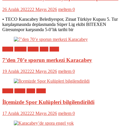
26 Aralık 2022
22 Mayıs 2026
meltem
0
• TECO Karacabey Belediyespor, Ziraat Türkiye Kupası 5. Tur
karşılaşmasında deplasmanda Süper Lig ekibi BITEXEN
Giresunspor karşısında 5-0’lık tarihi bir
Bölge
Eğitim
Genel
Spor
Yerel
7’den 70’e sporun merkezi Karacabey
19 Aralık 2022
22 Mayıs 2026
meltem
0
Bölge
Genel
Spor
Yerel
İlçemizde Spor Kulüpleri bilgilendirildi
17 Aralık 2022
22 Mayıs 2026
meltem
0