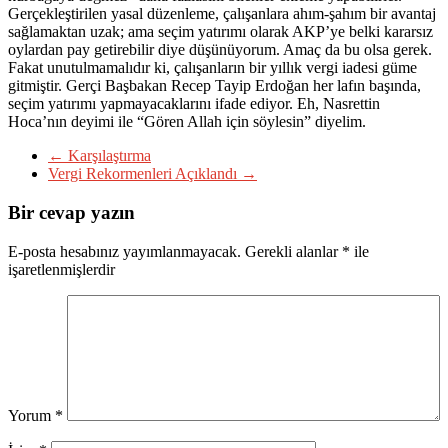
Gerçekleştirilen yasal düzenleme, çalışanlara ahım-şahım bir avantaj
sağlamaktan uzak; ama seçim yatırımı olarak AKP’ye belki kararsız
oylardan pay getirebilir diye düşünüyorum. Amaç da bu olsa gerek.
Fakat unutulmamalıdır ki, çalışanların bir yıllık vergi iadesi güme
gitmiştir. Gerçi Başbakan Recep Tayip Erdoğan her lafın başında,
seçim yatırımı yapmayacaklarını ifade ediyor. Eh, Nasrettin
Hoca’nın deyimi ile “Gören Allah için söylesin” diyelim.
←
Karşılaştırma
Vergi Rekormenleri Açıklandı
→
Bir cevap yazın
E-posta hesabınız yayımlanmayacak.
Gerekli alanlar
*
ile
işaretlenmişlerdir
Yorum
*