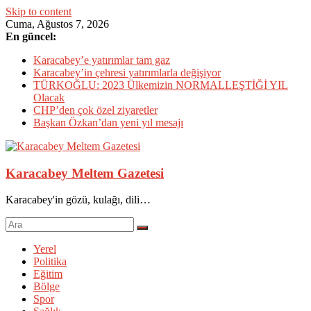
Skip to content
Cuma, Ağustos 7, 2026
En güncel:
Karacabey’e yatırımlar tam gaz
Karacabey’in çehresi yatırımlarla değişiyor
TÜRKOĞLU: 2023 Ülkemizin NORMALLEŞTİĞİ YIL
Olacak
CHP’den çok özel ziyaretler
Başkan Özkan’dan yeni yıl mesajı
Karacabey Meltem Gazetesi
Karacabey'in gözü, kulağı, dili…
Yerel
Politika
Eğitim
Bölge
Spor