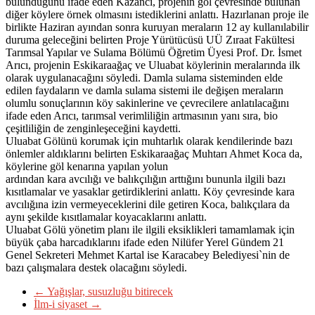
bulunduğunu ifade eden Kazancı, projenin göl çevresinde bulunan
diğer köylere örnek olmasını istediklerini anlattı. Hazırlanan proje ile
birlikte Haziran ayından sonra kuruyan meraların 12 ay kullanılabilir
duruma geleceğini belirten Proje Yürütücüsü UÜ Zıraat Fakültesi
Tarımsal Yapılar ve Sulama Bölümü Öğretim Üyesi Prof. Dr. İsmet
Arıcı, projenin Eskikaraağaç ve Uluabat köylerinin meralarında ilk
olarak uygulanacağını söyledi. Damla sulama sisteminden elde
edilen faydaların ve damla sulama sistemi ile değişen meraların
olumlu sonuçlarının köy sakinlerine ve çevrecilere anlatılacağını
ifade eden Arıcı, tarımsal verimliliğin artmasının yanı sıra, bio
çeşitliliğin de zenginleşeceğini kaydetti.
Uluabat Gölünü korumak için muhtarlık olarak kendilerinde bazı
önlemler aldıklarını belirten Eskikaraağaç Muhtarı Ahmet Koca da,
köylerine göl kenarına yapılan yolun
ardından kara avcılığı ve balıkçılığın arttığını bununla ilgili bazı
kısıtlamalar ve yasaklar getirdiklerini anlattı. Köy çevresinde kara
avcılığına izin vermeyeceklerini dile getiren Koca, balıkçılara da
aynı şekilde kısıtlamalar koyacaklarını anlattı.
Uluabat Gölü yönetim planı ile ilgili eksiklikleri tamamlamak için
büyük çaba harcadıklarını ifade eden Nilüfer Yerel Gündem 21
Genel Sekreteri Mehmet Kartal ise Karacabey Belediyesi`nin de
bazı çalışmalara destek olacağını söyledi.
←
Yağışlar, susuzluğu bitirecek
İlm-i siyaset
→