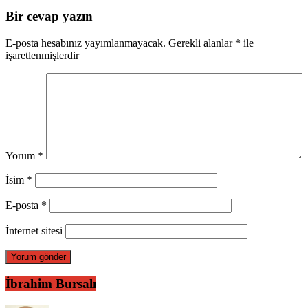
Bir cevap yazın
E-posta hesabınız yayımlanmayacak.
Gerekli alanlar
*
ile
işaretlenmişlerdir
Yorum
*
İsim
*
E-posta
*
İnternet sitesi
İbrahim Bursalı