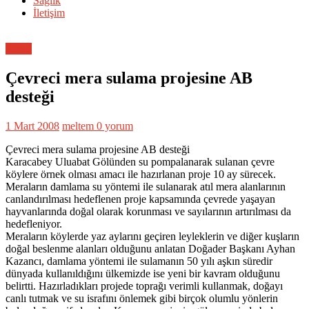
Sağlık
İletişim
Genel
Çevreci mera sulama projesine AB
desteği
1 Mart 2008
meltem
0 yorum
Çevreci mera sulama projesine AB desteği
Karacabey Uluabat Gölünden su pompalanarak sulanan çevre
köylere örnek olması amacı ile hazırlanan proje 10 ay sürecek.
Meraların damlama su yöntemi ile sulanarak atıl mera alanlarının
canlandırılması hedeflenen proje kapsamında çevrede yaşayan
hayvanlarında doğal olarak korunması ve sayılarının artırılması da
hedefleniyor.
Meraların köylerde yaz aylarını geçiren leyleklerin ve diğer kuşların
doğal beslenme alanları olduğunu anlatan Doğader Başkanı Ayhan
Kazancı, damlama yöntemi ile sulamanın 50 yılı aşkın süredir
dünyada kullanıldığını ülkemizde ise yeni bir kavram olduğunu
belirtti. Hazırladıkları projede toprağı verimli kullanmak, doğayı
canlı tutmak ve su israfını önlemek gibi birçok olumlu yönlerin