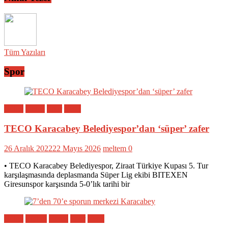
Tüm Yazıları
Spor
Bölge
Genel
Spor
Yerel
TECO Karacabey Belediyespor’dan ‘süper’ zafer
26 Aralık 2022
22 Mayıs 2026
meltem
0
• TECO Karacabey Belediyespor, Ziraat Türkiye Kupası 5. Tur
karşılaşmasında deplasmanda Süper Lig ekibi BITEXEN
Giresunspor karşısında 5-0’lık tarihi bir
Bölge
Eğitim
Genel
Spor
Yerel