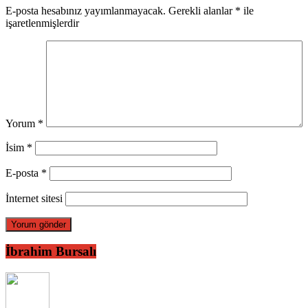
E-posta hesabınız yayımlanmayacak.
Gerekli alanlar
*
ile
işaretlenmişlerdir
Yorum
*
İsim
*
E-posta
*
İnternet sitesi
İbrahim Bursalı