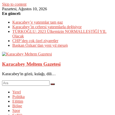
Skip to content
Pazartesi, Ağustos 10, 2026
En güncel:
Karacabey’e yatırımlar tam gaz
Karacabey’in çehresi yatırımlarla değişiyor
TÜRKOĞLU: 2023 Ülkemizin NORMALLEŞTİĞİ YIL
Olacak
CHP’den çok özel ziyaretler
Başkan Özkan’dan yeni yıl mesajı
Karacabey Meltem Gazetesi
Karacabey'in gözü, kulağı, dili…
Yerel
Politika
Eğitim
Bölge
Spor