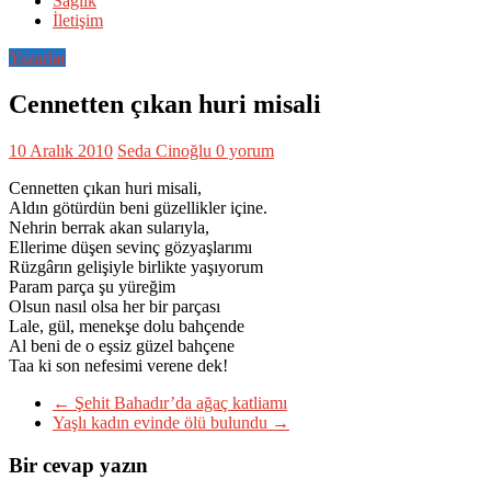
Sağlık
İletişim
Yazarlar
Cennetten çıkan huri misali
10 Aralık 2010
Seda Cinoğlu
0 yorum
Cennetten çıkan huri misali,
Aldın götürdün beni güzellikler içine.
Nehrin berrak akan sularıyla,
Ellerime düşen sevinç gözyaşlarımı
Rüzgârın gelişiyle birlikte yaşıyorum
Param parça şu yüreğim
Olsun nasıl olsa her bir parçası
Lale, gül, menekşe dolu bahçende
Al beni de o eşsiz güzel bahçene
Taa ki son nefesimi verene dek!
←
Şehit Bahadır’da ağaç katliamı
Yaşlı kadın evinde ölü bulundu
→
Bir cevap yazın