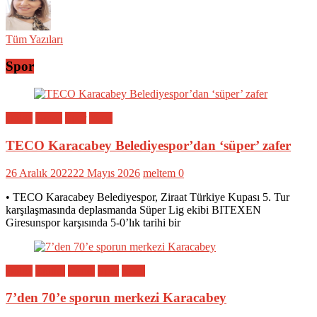
Tüm Yazıları
Spor
Bölge
Genel
Spor
Yerel
TECO Karacabey Belediyespor’dan ‘süper’ zafer
26 Aralık 2022
22 Mayıs 2026
meltem
0
• TECO Karacabey Belediyespor, Ziraat Türkiye Kupası 5. Tur
karşılaşmasında deplasmanda Süper Lig ekibi BITEXEN
Giresunspor karşısında 5-0’lık tarihi bir
Bölge
Eğitim
Genel
Spor
Yerel
7’den 70’e sporun merkezi Karacabey