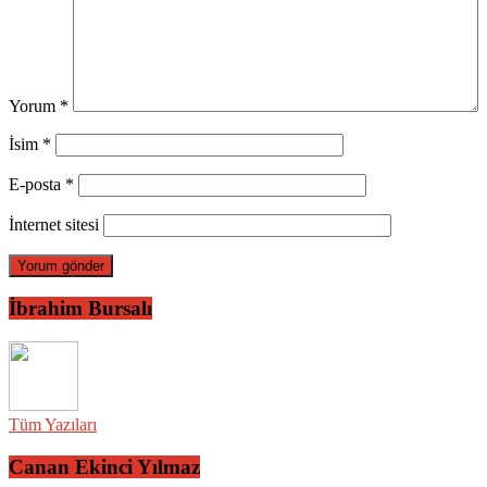
Yorum
*
İsim
*
E-posta
*
İnternet sitesi
İbrahim Bursalı
Tüm Yazıları
Canan Ekinci Yılmaz