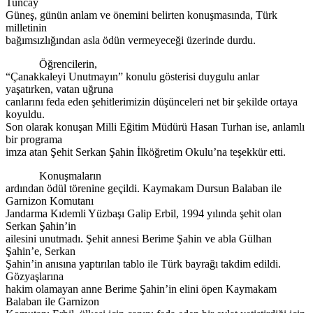
Tuncay
Güneş, günün anlam ve önemini belirten konuşmasında, Türk
milletinin
bağımsızlığından asla ödün vermeyeceği üzerinde durdu.
Öğrencilerin,
“Çanakkaleyi Unutmayın” konulu gösterisi duygulu anlar
yaşatırken, vatan uğruna
canlarını feda eden şehitlerimizin düşünceleri net bir şekilde ortaya
koyuldu.
Son olarak konuşan Milli Eğitim Müdürü Hasan Turhan ise, anlamlı
bir programa
imza atan Şehit Serkan Şahin İlköğretim Okulu’na teşekkür etti.
Konuşmaların
ardından ödül törenine geçildi. Kaymakam Dursun Balaban ile
Garnizon Komutanı
Jandarma Kıdemli Yüzbaşı Galip Erbil, 1994 yılında şehit olan
Serkan Şahin’in
ailesini unutmadı. Şehit annesi Berime Şahin ve abla Gülhan
Şahin’e, Serkan
Şahin’in anısına yaptırılan tablo ile Türk bayrağı takdim edildi.
Gözyaşlarına
hakim olamayan anne Berime Şahin’in elini öpen Kaymakam
Balaban ile Garnizon