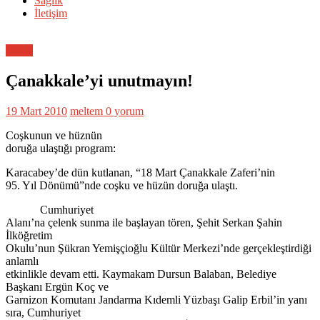
Sağlık
İletişim
Genel
Çanakkale’yi unutmayın!
19 Mart 2010
meltem
0 yorum
Coşkunun ve hüznün
doruğa ulaştığı program:
Karacabey’de dün kutlanan, “18 Mart Çanakkale Zaferi’nin
95. Yıl Dönümü”nde coşku ve hüzün doruğa ulaştı.
Cumhuriyet
Alanı’na çelenk sunma ile başlayan tören, Şehit Serkan Şahin
İlköğretim
Okulu’nun Şükran Yemişçioğlu Kültür Merkezi’nde gerçekleştirdiği
anlamlı
etkinlikle devam etti. Kaymakam Dursun Balaban, Belediye
Başkanı Ergün Koç ve
Garnizon Komutanı Jandarma Kıdemli Yüzbaşı Galip Erbil’in yanı
sıra, Cumhuriyet