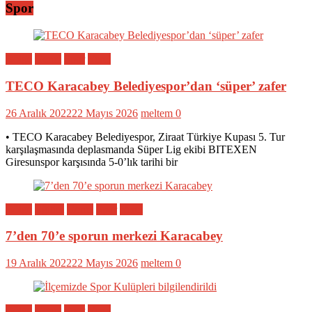
Spor
Bölge
Genel
Spor
Yerel
TECO Karacabey Belediyespor’dan ‘süper’ zafer
26 Aralık 2022
22 Mayıs 2026
meltem
0
• TECO Karacabey Belediyespor, Ziraat Türkiye Kupası 5. Tur
karşılaşmasında deplasmanda Süper Lig ekibi BITEXEN
Giresunspor karşısında 5-0’lık tarihi bir
Bölge
Eğitim
Genel
Spor
Yerel
7’den 70’e sporun merkezi Karacabey
19 Aralık 2022
22 Mayıs 2026
meltem
0
Bölge
Genel
Spor
Yerel