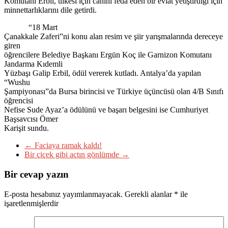
Komutanı Erbil, ülkesi için canını feda eden bir evlat yetiştirdiği için
minnettarlıklarını dile getirdi.
“18 Mart
Çanakkale Zaferi”ni konu alan resim ve şiir yarışmalarında dereceye
giren
öğrencilere Belediye Başkanı Ergün Koç ile Garnizon Komutanı
Jandarma Kıdemli
Yüzbaşı Galip Erbil, ödül vererek kutladı. Antalya’da yapılan
“Wushu
Şampiyonası”da Bursa birincisi ve Türkiye üçüncüsü olan 4/B Sınıfı
öğrencisi
Nefise Sude Ayaz’a ödülünü ve başarı belgesini ise Cumhuriyet
Başsavcısı Ömer
Karişit sundu.
←
Faciaya ramak kaldı!
Bir çiçek gibi açtın gönlümde
→
Bir cevap yazın
E-posta hesabınız yayımlanmayacak.
Gerekli alanlar
*
ile
işaretlenmişlerdir