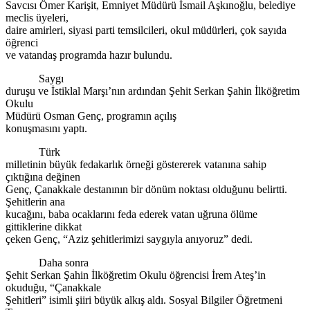
Savcısı Ömer Karişit, Emniyet Müdürü İsmail Aşkınoğlu, belediye
meclis üyeleri,
daire amirleri, siyasi parti temsilcileri, okul müdürleri, çok sayıda
öğrenci
ve vatandaş programda hazır bulundu.
Saygı
duruşu ve İstiklal Marşı’nın ardından Şehit Serkan Şahin İlköğretim
Okulu
Müdürü Osman Genç, programın açılış
konuşmasını yaptı.
Türk
milletinin büyük fedakarlık örneği göstererek vatanına sahip
çıktığına değinen
Genç, Çanakkale destanının bir dönüm noktası olduğunu belirtti.
Şehitlerin ana
kucağını, baba ocaklarını feda ederek vatan uğruna ölüme
gittiklerine dikkat
çeken Genç, “Aziz şehitlerimizi saygıyla anıyoruz” dedi.
Daha sonra
Şehit Serkan Şahin İlköğretim Okulu öğrencisi İrem Ateş’in
okuduğu, “Çanakkale
Şehitleri” isimli şiiri büyük alkış aldı. Sosyal Bilgiler Öğretmeni