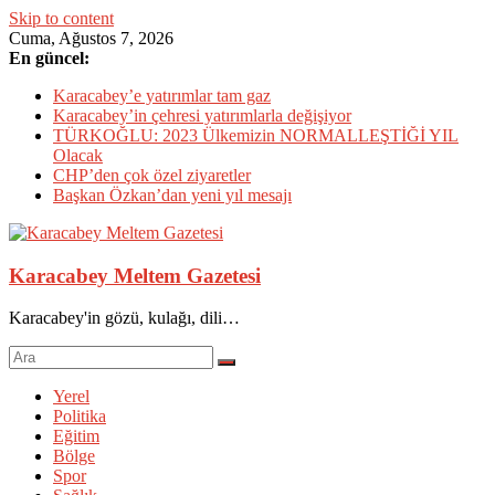
Skip to content
Cuma, Ağustos 7, 2026
En güncel:
Karacabey’e yatırımlar tam gaz
Karacabey’in çehresi yatırımlarla değişiyor
TÜRKOĞLU: 2023 Ülkemizin NORMALLEŞTİĞİ YIL
Olacak
CHP’den çok özel ziyaretler
Başkan Özkan’dan yeni yıl mesajı
Karacabey Meltem Gazetesi
Karacabey'in gözü, kulağı, dili…
Yerel
Politika
Eğitim
Bölge
Spor