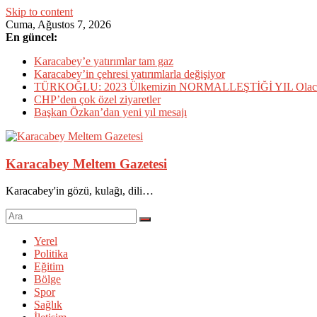
Skip to content
Cuma, Ağustos 7, 2026
En güncel:
Karacabey’e yatırımlar tam gaz
Karacabey’in çehresi yatırımlarla değişiyor
TÜRKOĞLU: 2023 Ülkemizin NORMALLEŞTİĞİ YIL Olac
CHP’den çok özel ziyaretler
Başkan Özkan’dan yeni yıl mesajı
Karacabey Meltem Gazetesi
Karacabey'in gözü, kulağı, dili…
Yerel
Politika
Eğitim
Bölge
Spor
Sağlık