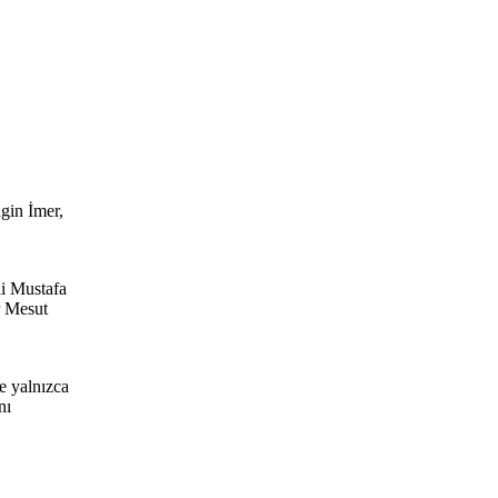
gin İmer,
li Mustafa
r Mesut
e yalnızca
nı