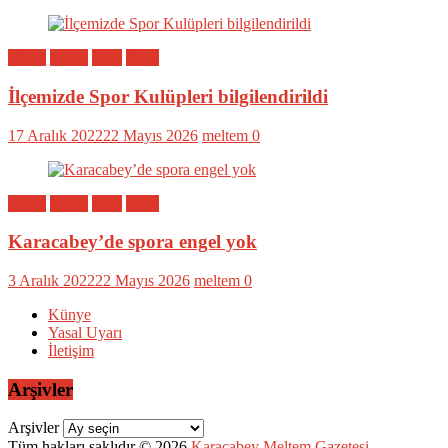
Bölge
Genel
Spor
Yerel
İlçemizde Spor Kulüpleri bilgilendirildi
17 Aralık 2022
22 Mayıs 2026
meltem
0
Bölge
Genel
Spor
Yerel
Karacabey’de spora engel yok
3 Aralık 2022
22 Mayıs 2026
meltem
0
Künye
Yasal Uyarı
İletişim
Arşivler
Arşivler
Tüm hakları saklıdır © 2026
Karacabey Meltem Gazetesi
.