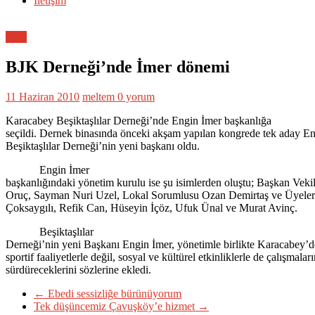
İletişim
Spor
BJK Derneği’nde İmer dönemi
11 Haziran 2010
meltem
0 yorum
Karacabey Beşiktaşlılar Derneği’nde Engin İmer başkanlığa
seçildi. Dernek binasında önceki akşam yapılan kongrede tek aday En
Beşiktaşlılar Derneği’nin yeni başkanı oldu.
Engin İmer
başkanlığındaki yönetim kurulu ise şu isimlerden oluştu; Başkan Veki
Oruç, Sayman Nuri Uzel, Lokal Sorumlusu Ozan Demirtaş ve Üyele
Çoksaygılı, Refik Can, Hüseyin İçöz, Ufuk Ünal ve Murat Avinç.
Beşiktaşlılar
Derneği’nin yeni Başkanı Engin İmer, yönetimle birlikte Karacabey’d
sportif faaliyetlerle değil, sosyal ve kültürel etkinliklerle de çalışmaları
sürdüreceklerini sözlerine ekledi.
←
Ebedi sessizliğe bürünüyorum
Tek düşüncemiz Çavuşköy’e hizmet
→