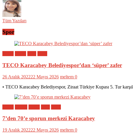
Tüm Yazıları
Spor
Bölge
Genel
Spor
Yerel
TECO Karacabey Belediyespor’dan ‘süper’ zafer
26 Aralık 2022
22 Mayıs 2026
meltem
0
• TECO Karacabey Belediyespor, Ziraat Türkiye Kupası 5. Tur karşıl
Bölge
Eğitim
Genel
Spor
Yerel
7’den 70’e sporun merkezi Karacabey
19 Aralık 2022
22 Mayıs 2026
meltem
0