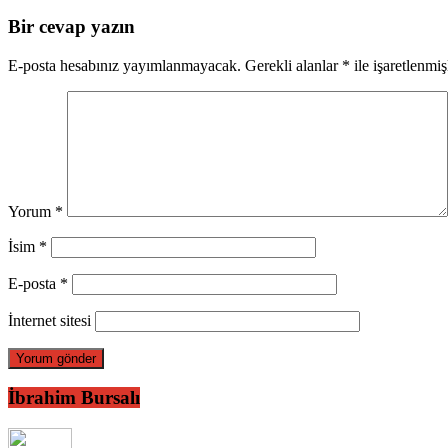
Bir cevap yazın
E-posta hesabınız yayımlanmayacak.
Gerekli alanlar
*
ile işaretlenmiş
Yorum
*
İsim
*
E-posta
*
İnternet sitesi
İbrahim Bursalı