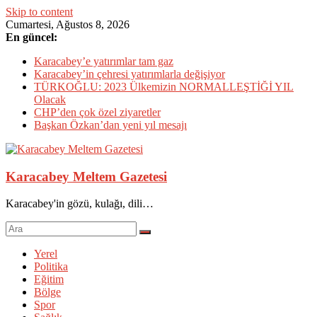
Skip to content
Cumartesi, Ağustos 8, 2026
En güncel:
Karacabey’e yatırımlar tam gaz
Karacabey’in çehresi yatırımlarla değişiyor
TÜRKOĞLU: 2023 Ülkemizin NORMALLEŞTİĞİ YIL
Olacak
CHP’den çok özel ziyaretler
Başkan Özkan’dan yeni yıl mesajı
Karacabey Meltem Gazetesi
Karacabey'in gözü, kulağı, dili…
Yerel
Politika
Eğitim
Bölge
Spor