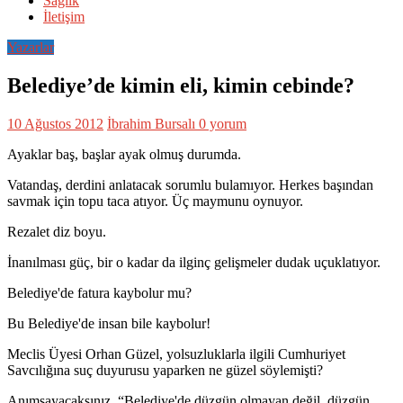
Sağlık
İletişim
Yazarlar
Belediye’de kimin eli, kimin cebinde?
10 Ağustos 2012
İbrahim Bursalı
0 yorum
Ayaklar baş, başlar ayak olmuş durumda.
Vatandaş, derdini anlatacak sorumlu bulamıyor. Herkes başından
savmak için topu taca atıyor. Üç maymunu oynuyor.
Rezalet diz boyu.
İnanılması güç, bir o kadar da ilginç gelişmeler dudak uçuklatıyor.
Belediye'de fatura kaybolur mu?
Bu Belediye'de insan bile kaybolur!
Meclis Üyesi Orhan Güzel, yolsuzluklarla ilgili Cumhuriyet
Savcılığına suç duyurusu yaparken ne güzel söylemişti?
Anımsayacaksınız, “Belediye'de düzgün olmayan değil, düzgün