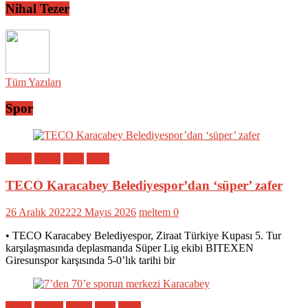
Nihal Tezer
Tüm Yazıları
Spor
Bölge
Genel
Spor
Yerel
TECO Karacabey Belediyespor’dan ‘süper’ zafer
26 Aralık 2022
22 Mayıs 2026
meltem
0
• TECO Karacabey Belediyespor, Ziraat Türkiye Kupası 5. Tur
karşılaşmasında deplasmanda Süper Lig ekibi BITEXEN
Giresunspor karşısında 5-0’lık tarihi bir
Bölge
Eğitim
Genel
Spor
Yerel