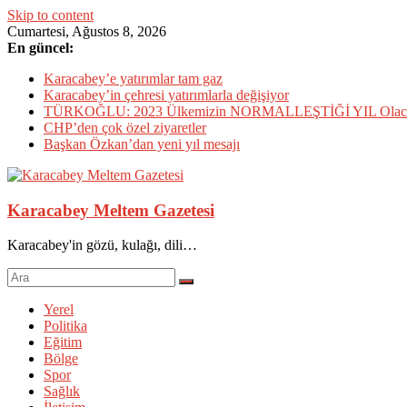
Skip to content
Cumartesi, Ağustos 8, 2026
En güncel:
Karacabey’e yatırımlar tam gaz
Karacabey’in çehresi yatırımlarla değişiyor
TÜRKOĞLU: 2023 Ülkemizin NORMALLEŞTİĞİ YIL Olac
CHP’den çok özel ziyaretler
Başkan Özkan’dan yeni yıl mesajı
Karacabey Meltem Gazetesi
Karacabey'in gözü, kulağı, dili…
Yerel
Politika
Eğitim
Bölge
Spor
Sağlık