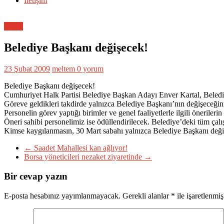
İletişim
Genel
Belediye Başkanı değişecek!
23 Şubat 2009
meltem
0 yorum
Belediye Başkanı değişecek!
Cumhuriyet Halk Partisi Belediye Başkan Adayı Enver Kartal, Belediye
Göreve geldikleri takdirde yalnızca Belediye Başkanı’nın değişeceğin
Personelin görev yaptığı birimler ve genel faaliyetlerle ilgili önerilerin
Öneri sahibi personelimiz ise ödüllendirilecek. Belediye’deki tüm çalı
Kimse kaygılanmasın, 30 Mart sabahı yalnızca Belediye Başkanı deği
←
Saadet Mahallesi kan ağlıyor!
Borsa yöneticileri nezaket ziyaretinde
→
Bir cevap yazın
E-posta hesabınız yayımlanmayacak.
Gerekli alanlar
*
ile işaretlenmiş