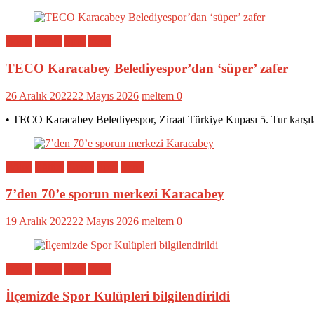
Bölge
Genel
Spor
Yerel
TECO Karacabey Belediyespor’dan ‘süper’ zafer
26 Aralık 2022
22 Mayıs 2026
meltem
0
• TECO Karacabey Belediyespor, Ziraat Türkiye Kupası 5. Tur karşıl
Bölge
Eğitim
Genel
Spor
Yerel
7’den 70’e sporun merkezi Karacabey
19 Aralık 2022
22 Mayıs 2026
meltem
0
Bölge
Genel
Spor
Yerel
İlçemizde Spor Kulüpleri bilgilendirildi