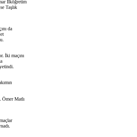
mar İlköğretim
se Taşlık
çını da
et
u.
. İki maçını
ta
etindi.
takımın
. Ömer Matlı
maçlar
ynadı.