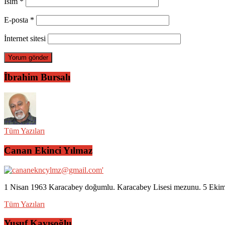
İsim
*
E-posta
*
İnternet sitesi
İbrahim Bursalı
Tüm Yazıları
Canan Ekinci Yılmaz
1 Nisan 1963 Karacabey doğumlu. Karacabey Lisesi mezunu. 5 Ekim 2
Tüm Yazıları
Yusuf Kayışoğlu