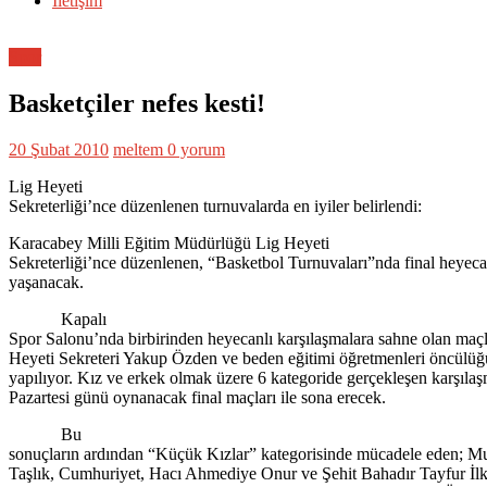
İletişim
Spor
Basketçiler nefes kesti!
20 Şubat 2010
meltem
0 yorum
Lig Heyeti
Sekreterliği’nce düzenlenen turnuvalarda en iyiler belirlendi:
Karacabey Milli Eğitim Müdürlüğü Lig Heyeti
Sekreterliği’nce düzenlenen, “Basketbol Turnuvaları”nda final heyeca
yaşanacak.
Kapalı
Spor Salonu’nda birbirinden heyecanlı karşılaşmalara sahne olan maçl
Heyeti Sekreteri Yakup Özden ve beden eğitimi öğretmenleri öncülü
yapılıyor. Kız ve erkek olmak üzere 6 kategoride gerçekleşen karşılaş
Pazartesi günü oynanacak final maçları ile sona erecek.
Bu
sonuçların ardından “Küçük Kızlar” kategorisinde mücadele eden; 
Taşlık, Cumhuriyet, Hacı Ahmediye Onur ve Şehit Bahadır Tayfur İl