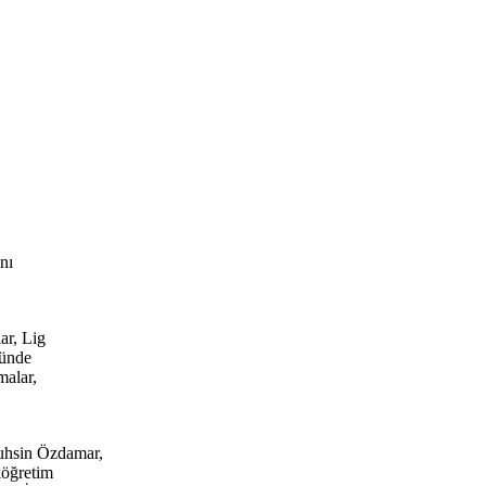
nı
ar, Lig
ğünde
malar,
Muhsin Özdamar,
köğretim