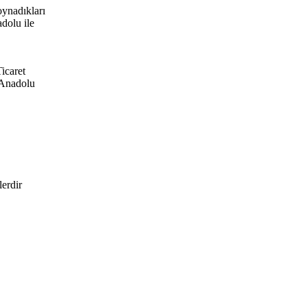
oynadıkları
adolu ile
icaret
-Anadolu
lerdir