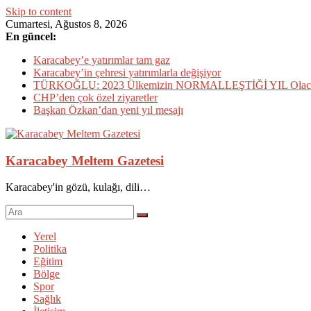
Skip to content
Cumartesi, Ağustos 8, 2026
En güncel:
Karacabey’e yatırımlar tam gaz
Karacabey’in çehresi yatırımlarla değişiyor
TÜRKOĞLU: 2023 Ülkemizin NORMALLEŞTİĞİ YIL Olac
CHP’den çok özel ziyaretler
Başkan Özkan’dan yeni yıl mesajı
Karacabey Meltem Gazetesi
Karacabey'in gözü, kulağı, dili…
Yerel
Politika
Eğitim
Bölge
Spor
Sağlık