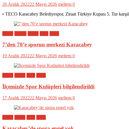
26 Aralık 2022
22 Mayıs 2026
meltem
0
• TECO Karacabey Belediyespor, Ziraat Türkiye Kupası 5. Tur karşıl
Bölge
Eğitim
Genel
Spor
Yerel
7’den 70’e sporun merkezi Karacabey
19 Aralık 2022
22 Mayıs 2026
meltem
0
Bölge
Genel
Spor
Yerel
İlçemizde Spor Kulüpleri bilgilendirildi
17 Aralık 2022
22 Mayıs 2026
meltem
0
Bölge
Genel
Spor
Yerel
Karacabey’de spora engel yok