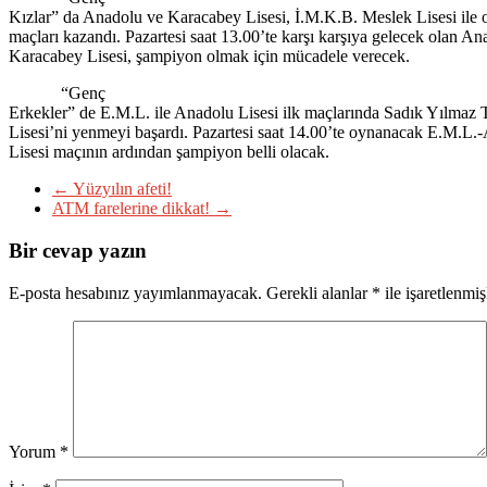
Kızlar” da Anadolu ve Karacabey Lisesi, İ.M.K.B. Meslek Lisesi ile 
maçları kazandı. Pazartesi saat 13.00’te karşı karşıya gelecek olan An
Karacabey Lisesi, şampiyon olmak için mücadele verecek.
“Genç
Erkekler” de E.M.L. ile Anadolu Lisesi ilk maçlarında Sadık Yılmaz T
Lisesi’ni yenmeyi başardı. Pazartesi saat 14.00’te oynanacak E.M.L.
Lisesi maçının ardından şampiyon belli olacak.
←
Yüzyılın afeti!
ATM farelerine dikkat!
→
Bir cevap yazın
E-posta hesabınız yayımlanmayacak.
Gerekli alanlar
*
ile işaretlenmiş
Yorum
*