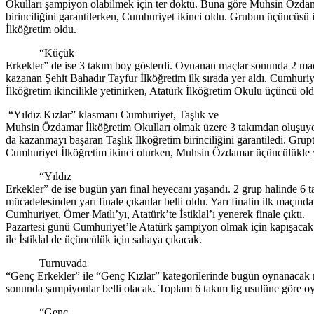
Okulları şampiyon olabilmek için ter döktü. Buna göre Muhsin Özda
birinciliğini garantilerken, Cumhuriyet ikinci oldu. Grubun üçüncüsü i
İlköğretim oldu.
“Küçük
Erkekler” de ise 3 takım boy gösterdi. Oynanan maçlar sonunda 2 ma
kazanan Şehit Bahadır Tayfur İlköğretim ilk sırada yer aldı. Cumhuriy
İlköğretim ikincilikle yetinirken, Atatürk İlköğretim Okulu üçüncü old
“Yıldız Kızlar” klasmanı Cumhuriyet, Taşlık ve
Muhsin Özdamar İlköğretim Okulları olmak üzere 3 takımdan oluşuyor
da kazanmayı başaran Taşlık İlköğretim birinciliğini garantiledi. Grup
Cumhuriyet İlköğretim ikinci olurken, Muhsin Özdamar üçüncülükle y
“Yıldız
Erkekler” de ise bugün yarı final heyecanı yaşandı. 2 grup halinde 6 
mücadelesinden yarı finale çıkanlar belli oldu. Yarı finalin ilk maçında
Cumhuriyet, Ömer Matlı’yı, Atatürk’te İstiklal’ı yenerek finale çıktı.
Pazartesi günü Cumhuriyet’le Atatürk şampiyon olmak için kapışacak
ile İstiklal de üçüncülük için sahaya çıkacak.
Turnuvada
“Genç Erkekler” ile “Genç Kızlar” kategorilerinde bugün oynanacak 
sonunda şampiyonlar belli olacak. Toplam 6 takım lig usulüne göre o
“Genç