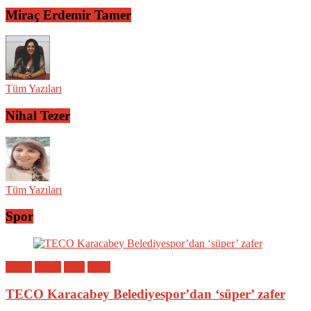
Miraç Erdemir Tamer
Tüm Yazıları
Nihal Tezer
Tüm Yazıları
Spor
Bölge
Genel
Spor
Yerel
TECO Karacabey Belediyespor’dan ‘süper’ zafer