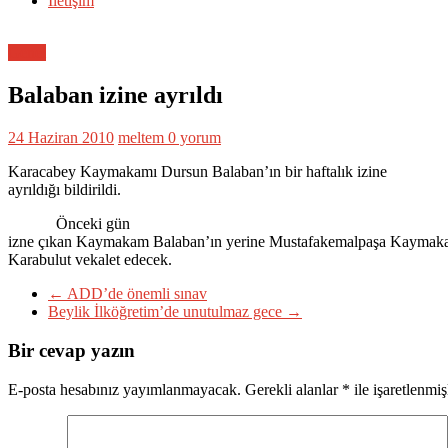
İletişim
Genel
Balaban izine ayrıldı
24 Haziran 2010
meltem
0 yorum
Karacabey Kaymakamı Dursun Balaban’ın bir haftalık izine
ayrıldığı bildirildi.
Önceki gün
izne çıkan Kaymakam Balaban’ın yerine Mustafakemalpaşa Kayma
Karabulut vekalet edecek.
←
ADD’de önemli sınav
Beylik İlköğretim’de unutulmaz gece
→
Bir cevap yazın
E-posta hesabınız yayımlanmayacak.
Gerekli alanlar
*
ile işaretlenmiş