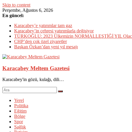
Skip to content
Perşembe, Ağustos 6, 2026
En güncel:
Karacabey’e yatırımlar tam gaz
Karacabey’in çehresi yatırımlarla değişiyor
TÜRKOĞLU: 2023 Ülkemizin NORMALLEŞTİĞİ YIL Olac
CHP’den çok özel ziyaretler
Başkan Özkan’dan yeni yıl mesajı
Karacabey Meltem Gazetesi
Karacabey'in gözü, kulağı, dili…
Yerel
Politika
Eğitim
Bölge
Spor
Sağlık