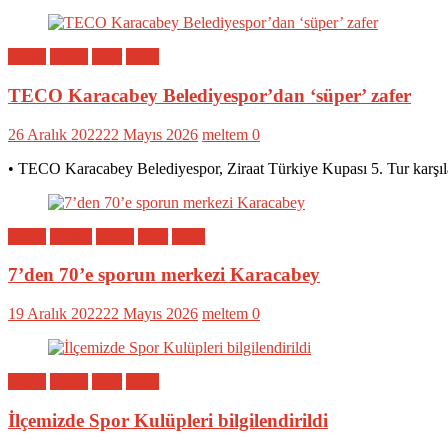
Bölge
Genel
Spor
Yerel
TECO Karacabey Belediyespor’dan ‘süper’ zafer
26 Aralık 2022
22 Mayıs 2026
meltem
0
• TECO Karacabey Belediyespor, Ziraat Türkiye Kupası 5. Tur karşıl
Bölge
Eğitim
Genel
Spor
Yerel
7’den 70’e sporun merkezi Karacabey
19 Aralık 2022
22 Mayıs 2026
meltem
0
Bölge
Genel
Spor
Yerel
İlçemizde Spor Kulüpleri bilgilendirildi