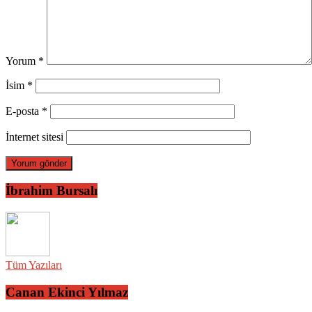
Yorum
*
İsim
*
E-posta
*
İnternet sitesi
İbrahim Bursalı
Tüm Yazıları
Canan Ekinci Yılmaz