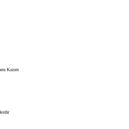
kamı Kazım
lerdir