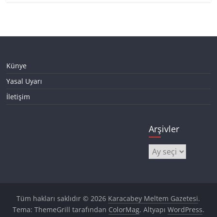
Künye
Yasal Uyarı
İletişim
Arşivler
Arşivler
Tüm hakları saklıdır © 2026
Karacabey Meltem Gazetesi
.
Tema: ThemeGrill tarafından
ColorMag
. Altyapı
WordPress
.