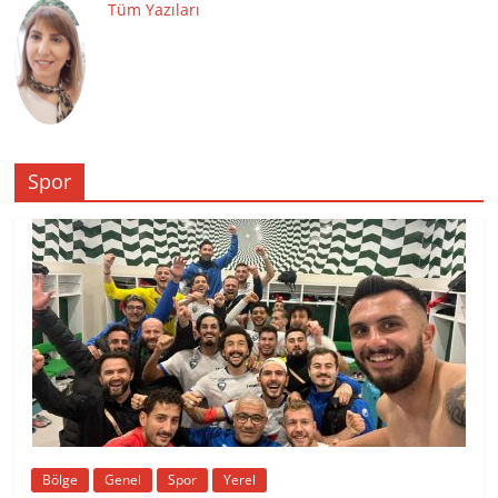
Tüm Yazıları
Spor
Bölge
Genel
Spor
Yerel