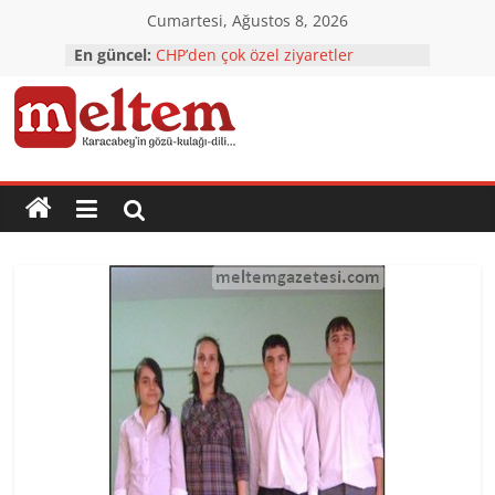
Skip
Cumartesi, Ağustos 8, 2026
to
En güncel:
CHP’den çok özel ziyaretler
content
Başkan Özkan’dan yeni yıl mesajı
Karacabey’e yatırımlar tam gaz
Karacabey’in çehresi yatırımlarla
Karacabey
değişiyor
TÜRKOĞLU: 2023 Ülkemizin
NORMALLEŞTİĞİ YIL Olacak
Meltem
Gazetesi
Karacabey'in
gözü,
kulağı,
dili…