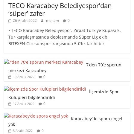
TECO Karacabey Belediyespor’dan
‘süper’ zafer
26 Aralık 2022
meltem
0
• TECO Karacabey Belediyespor, Ziraat Türkiye Kupası 5.
Tur karşılaşmasında deplasmanda Süper Lig ekibi
BITEXEN Giresunspor karşısında 5-0’lık tarihi bir
7’den 70’e sporun
merkezi Karacabey
0
19 Aralık 2022
İlçemizde Spor
Kulüpleri bilgilendirildi
0
17 Aralık 2022
Karacabey’de spora engel
yok
0
3 Aralık 2022