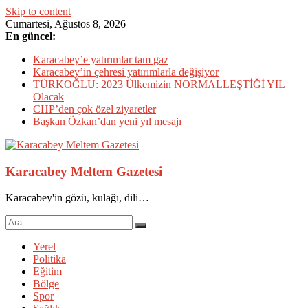
Skip to content
Cumartesi, Ağustos 8, 2026
En güncel:
Karacabey’e yatırımlar tam gaz
Karacabey’in çehresi yatırımlarla değişiyor
TÜRKOĞLU: 2023 Ülkemizin NORMALLEŞTİĞİ YIL
Olacak
CHP’den çok özel ziyaretler
Başkan Özkan’dan yeni yıl mesajı
Karacabey Meltem Gazetesi
Karacabey'in gözü, kulağı, dili…
Yerel
Politika
Eğitim
Bölge
Spor