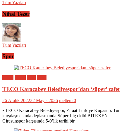
Tüm Yazıları
Nihal Tezer
Tüm Yazıları
Spor
Bölge
Genel
Spor
Yerel
TECO Karacabey Belediyespor’dan ‘süper’ zafer
26 Aralık 2022
22 Mayıs 2026
meltem
0
• TECO Karacabey Belediyespor, Ziraat Türkiye Kupası 5. Tur
karşılaşmasında deplasmanda Süper Lig ekibi BITEXEN
Giresunspor karşısında 5-0’lık tarihi bir