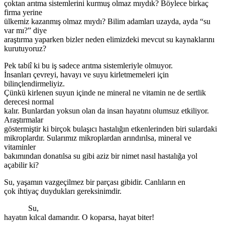
çoktan arıtma sistemlerini kurmuş olmaz mıydık? Böylece birkaç
firma yerine
ülkemiz kazanmış olmaz mıydı? Bilim adamları uzayda, ayda “su
var mı?” diye
araştırma yaparken bizler neden elimizdeki mevcut su kaynaklarını
kurutuyoruz?
Pek tabiî ki bu iş sadece arıtma sistemleriyle olmuyor.
İnsanları çevreyi, havayı ve suyu kirletmemeleri için
bilinçlendirmeliyiz.
Çünkü kirlenen suyun içinde ne mineral ne vitamin ne de sertlik
derecesi normal
kalır. Bunlardan yoksun olan da insan hayatını olumsuz etkiliyor.
Araştırmalar
göstermiştir ki birçok bulaşıcı hastalığın etkenlerinden biri sulardaki
mikroplardır. Sularımız mikroplardan arındırılsa, mineral ve
vitaminler
bakımından donatılsa su gibi aziz bir nimet nasıl hastalığa yol
açabilir ki?
Su, yaşamın vazgeçilmez bir parçası gibidir. Canlıların en
çok ihtiyaç duydukları gereksinimdir.
Su,
hayatın kılcal damarıdır. O koparsa, hayat biter!