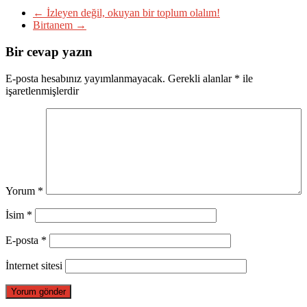
←
İzleyen değil, okuyan bir toplum olalım!
Birtanem
→
Bir cevap yazın
E-posta hesabınız yayımlanmayacak.
Gerekli alanlar
*
ile
işaretlenmişlerdir
Yorum
*
İsim
*
E-posta
*
İnternet sitesi