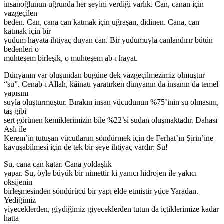
insanoğlunun uğrunda her şeyini verdiği varlık. Can, canan için
vazgeçilen
beden. Can, cana can katmak için uğraşan, didinen. Cana, can
katmak için bir
yudum hayata ihtiyaç duyan can. Bir yudumuyla canlandırır bütün
bedenleri o
muhteşem birleşik, o muhteşem ab-ı hayat.
Dünyanın var oluşundan bugüne dek vazgeçilmezimiz olmuştur
“su”. Cenab-ı Allah, kâinatı yaratırken dünyanın da insanın da temel
yapısını
suyla oluşturmuştur. Bırakın insan vücudunun %75’inin su olmasını,
taş gibi
sert görünen kemiklerimizin bile %22’si sudan oluşmaktadır. Dahası
Aslı ile
Kerem’in tutuşan vücutlarını söndürmek için de Ferhat’ın Şirin’ine
kavuşabilmesi için de tek bir şeye ihtiyaç vardır: Su!
Su, cana can katar. Cana yoldaşlık
yapar. Su, öyle büyük bir nimettir ki yanıcı hidrojen ile yakıcı
oksijenin
birleşmesinden söndürücü bir yapı elde etmiştir yüce Yaradan.
Yediğimiz
yiyeceklerden, giydiğimiz giyeceklerden tutun da içtiklerimize kadar
hatta