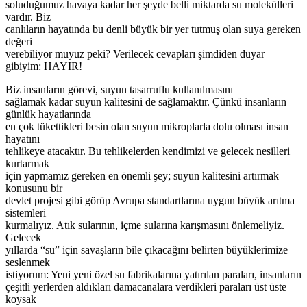
soluduğumuz havaya kadar her şeyde belli miktarda su molekülleri
vardır. Biz
canlıların hayatında bu denli büyük bir yer tutmuş olan suya gereken
değeri
verebiliyor muyuz peki? Verilecek cevapları şimdiden duyar
gibiyim: HAYIR!
Biz insanların görevi, suyun tasarruflu kullanılmasını
sağlamak kadar suyun kalitesini de sağlamaktır. Çünkü insanların
günlük hayatlarında
en çok tükettikleri besin olan suyun mikroplarla dolu olması insan
hayatını
tehlikeye atacaktır. Bu tehlikelerden kendimizi ve gelecek nesilleri
kurtarmak
için yapmamız gereken en önemli şey; suyun kalitesini artırmak
konusunu bir
devlet projesi gibi görüp Avrupa standartlarına uygun büyük arıtma
sistemleri
kurmalıyız. Atık sularının, içme sularına karışmasını önlemeliyiz.
Gelecek
yıllarda “su” için savaşların bile çıkacağını belirten büyüklerimize
seslenmek
istiyorum: Yeni yeni özel su fabrikalarına yatırılan paraları, insanların
çeşitli yerlerden aldıkları damacanalara verdikleri paraları üst üste
koysak