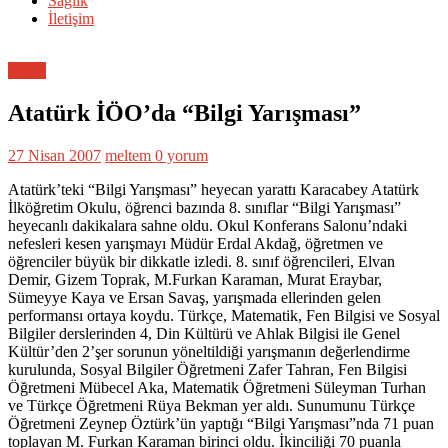
Sağlık
İletişim
Genel
Atatürk İÖO’da “Bilgi Yarışması”
27 Nisan 2007
meltem
0 yorum
Atatürk’teki “Bilgi Yarışması” heyecan yarattı Karacabey Atatürk
İlköğretim Okulu, öğrenci bazında 8. sınıflar “Bilgi Yarışması”
heyecanlı dakikalara sahne oldu. Okul Konferans Salonu’ndaki
nefesleri kesen yarışmayı Müdür Erdal Akdağ, öğretmen ve
öğrenciler büyük bir dikkatle izledi. 8. sınıf öğrencileri, Elvan
Demir, Gizem Toprak, M.Furkan Karaman, Murat Eraybar,
Sümeyye Kaya ve Ersan Savaş, yarışmada ellerinden gelen
performansı ortaya koydu. Türkçe, Matematik, Fen Bilgisi ve Sosyal
Bilgiler derslerinden 4, Din Kültürü ve Ahlak Bilgisi ile Genel
Kültür’den 2’şer sorunun yöneltildiği yarışmanın değerlendirme
kurulunda, Sosyal Bilgiler Öğretmeni Zafer Tahran, Fen Bilgisi
Öğretmeni Mübecel Aka, Matematik Öğretmeni Süleyman Turhan
ve Türkçe Öğretmeni Rüya Bekman yer aldı. Sunumunu Türkçe
Öğretmeni Zeynep Öztürk’ün yaptığı “Bilgi Yarışması”nda 71 puan
toplayan M. Furkan Karaman birinci oldu. İkinciliği 70 puanla