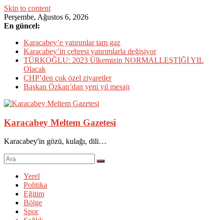
Skip to content
Perşembe, Ağustos 6, 2026
En güncel:
Karacabey’e yatırımlar tam gaz
Karacabey’in çehresi yatırımlarla değişiyor
TÜRKOĞLU: 2023 Ülkemizin NORMALLEŞTİĞİ YIL
Olacak
CHP’den çok özel ziyaretler
Başkan Özkan’dan yeni yıl mesajı
Karacabey Meltem Gazetesi
Karacabey'in gözü, kulağı, dili…
Yerel
Politika
Eğitim
Bölge
Spor