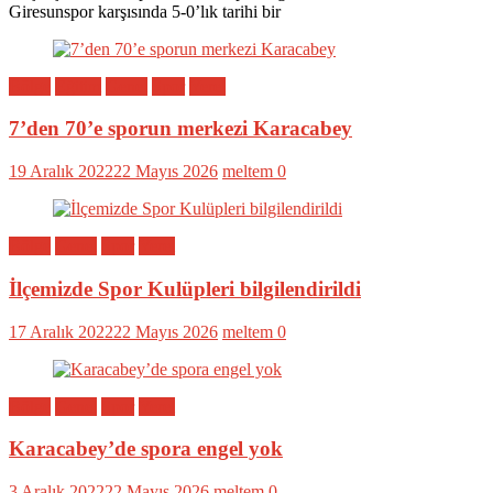
Giresunspor karşısında 5-0’lık tarihi bir
Bölge
Eğitim
Genel
Spor
Yerel
7’den 70’e sporun merkezi Karacabey
19 Aralık 2022
22 Mayıs 2026
meltem
0
Bölge
Genel
Spor
Yerel
İlçemizde Spor Kulüpleri bilgilendirildi
17 Aralık 2022
22 Mayıs 2026
meltem
0
Bölge
Genel
Spor
Yerel
Karacabey’de spora engel yok
3 Aralık 2022
22 Mayıs 2026
meltem
0