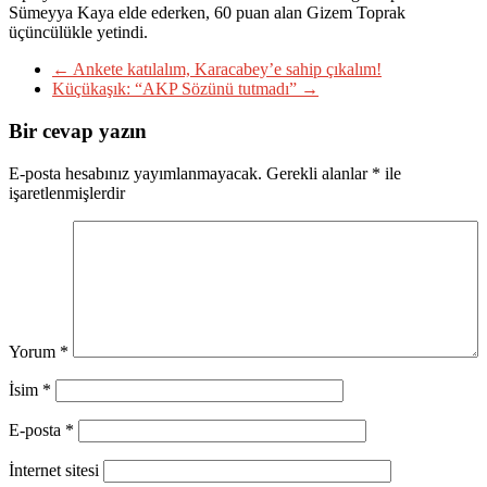
Sümeyya Kaya elde ederken, 60 puan alan Gizem Toprak
üçüncülükle yetindi.
←
Ankete katılalım, Karacabey’e sahip çıkalım!
Küçükaşık: “AKP Sözünü tutmadı”
→
Bir cevap yazın
E-posta hesabınız yayımlanmayacak.
Gerekli alanlar
*
ile
işaretlenmişlerdir
Yorum
*
İsim
*
E-posta
*
İnternet sitesi