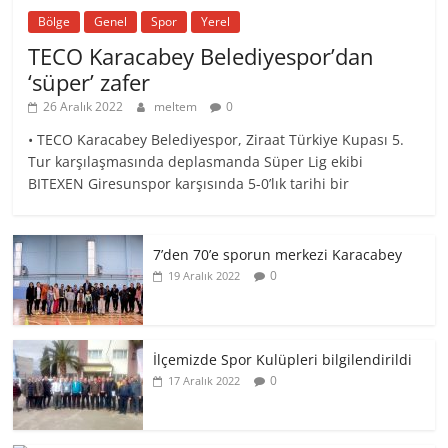
Bölge
Genel
Spor
Yerel
TECO Karacabey Belediyespor’dan
‘süper’ zafer
26 Aralık 2022
meltem
0
• TECO Karacabey Belediyespor, Ziraat Türkiye Kupası 5.
Tur karşılaşmasında deplasmanda Süper Lig ekibi
BITEXEN Giresunspor karşısında 5-0’lık tarihi bir
7’den 70’e sporun merkezi Karacabey
0
19 Aralık 2022
İlçemizde Spor Kulüpleri bilgilendirildi
0
17 Aralık 2022