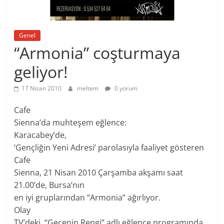
Genel
“Armonia” coşturmaya
geliyor!
17 Nisan 2010
meltem
0 yorum
Cafe
Sienna’da muhteşem eğlence:
Karacabey’de,
‘Gençliğin Yeni Adresi’ parolasıyla faaliyet gösteren
Cafe
Sienna, 21 Nisan 2010 Çarşamba akşamı saat
21.00’de, Bursa’nın
en iyi gruplarından “Armonia” ağırlıyor.
Olay
TV’deki, “Gecenin Rengi” adlı eğlence programında