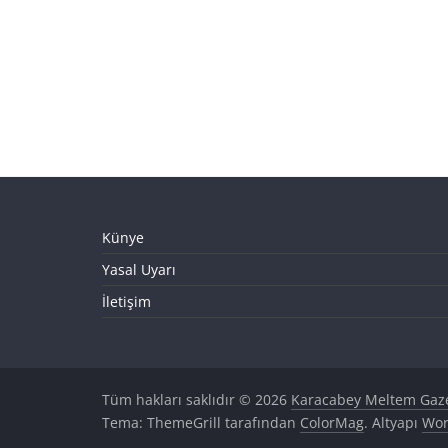
Künye
Yasal Uyarı
İletişim
Tüm hakları saklıdır © 2026
Karacabey Meltem Gaze
Tema: ThemeGrill tarafından
ColorMag
. Altyapı
Wor