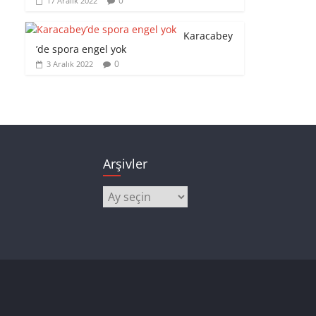
0
17 Aralık 2022
Karacabey
’de spora engel yok
0
3 Aralık 2022
Arşivler
Arşivler