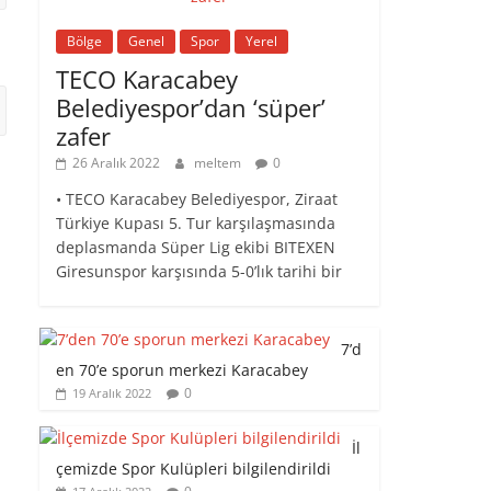
Bölge
Genel
Spor
Yerel
TECO Karacabey
Belediyespor’dan ‘süper’
zafer
26 Aralık 2022
meltem
0
• TECO Karacabey Belediyespor, Ziraat
Türkiye Kupası 5. Tur karşılaşmasında
deplasmanda Süper Lig ekibi BITEXEN
Giresunspor karşısında 5-0’lık tarihi bir
7’d
en 70’e sporun merkezi Karacabey
0
19 Aralık 2022
İl
çemizde Spor Kulüpleri bilgilendirildi