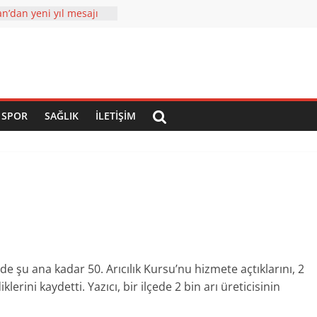
özel ziyaretler
n’dan yeni yıl mesajı
 yatırımlar tam gaz
 çehresi yatırımlarla
2023 Ülkemizin
İĞİ YIL Olacak
SPOR
SAĞLIK
İLETIŞIM
e şu ana kadar 50. Arıcılık Kursu’nu hizmete açtıklarını, 2
lerini kaydetti. Yazıcı, bir ilçede 2 bin arı üreticisinin