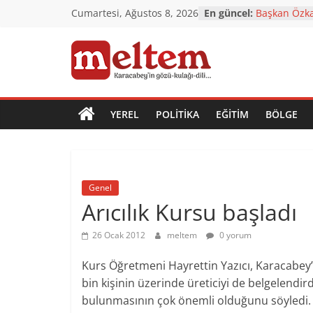
CHP’den çok 
Skip
Cumartesi, Ağustos 8, 2026
En güncel:
Başkan Özka
to
Karacabey’e
content
Karacabey’in
değişiyor
Karacabey
TÜRKOĞLU: 
NORMALLEŞT
Meltem
YEREL
POLITIKA
EĞITIM
BÖLGE
Gazetesi
Karacabey'in
Genel
gözü,
Arıcılık Kursu başladı
kulağı,
dili…
26 Ocak 2012
meltem
0 yorum
Kurs Öğretmeni Hayrettin Yazıcı, Karacabey’d
bin kişinin üzerinde üreticiyi de belgelendirdik
bulunmasının çok önemli olduğunu söyledi.