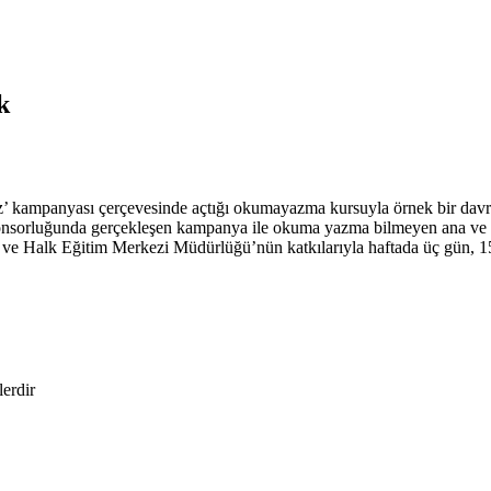
k
 kampanyası çerçevesinde açtığı okumayazma kursuyla örnek bir davra
nsorluğunda gerçekleşen kampanya ile okuma yazma bilmeyen ana ve kı
im ve Halk Eğitim Merkezi Müdürlüğü’nün katkılarıyla haftada üç gün, 1
lerdir