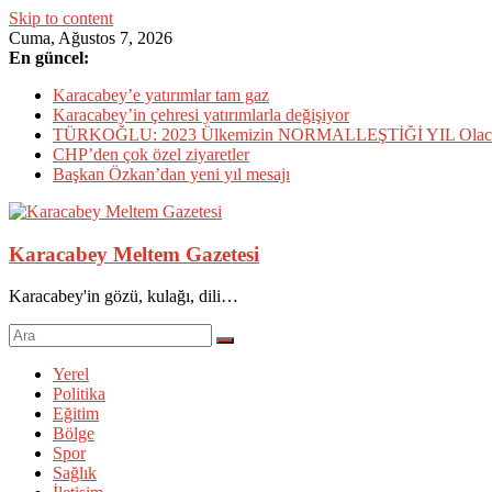
Skip to content
Cuma, Ağustos 7, 2026
En güncel:
Karacabey’e yatırımlar tam gaz
Karacabey’in çehresi yatırımlarla değişiyor
TÜRKOĞLU: 2023 Ülkemizin NORMALLEŞTİĞİ YIL Olac
CHP’den çok özel ziyaretler
Başkan Özkan’dan yeni yıl mesajı
Karacabey Meltem Gazetesi
Karacabey'in gözü, kulağı, dili…
Yerel
Politika
Eğitim
Bölge
Spor
Sağlık