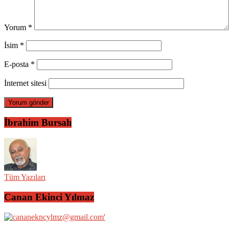
Yorum
*
İsim
*
E-posta
*
İnternet sitesi
İbrahim Bursalı
Tüm Yazıları
Canan Ekinci Yılmaz