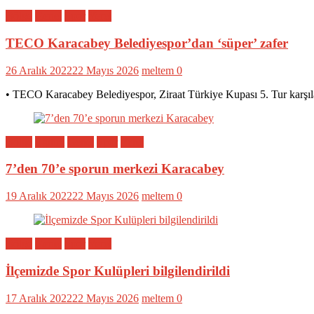
Bölge
Genel
Spor
Yerel
TECO Karacabey Belediyespor’dan ‘süper’ zafer
26 Aralık 2022
22 Mayıs 2026
meltem
0
• TECO Karacabey Belediyespor, Ziraat Türkiye Kupası 5. Tur karşıl
Bölge
Eğitim
Genel
Spor
Yerel
7’den 70’e sporun merkezi Karacabey
19 Aralık 2022
22 Mayıs 2026
meltem
0
Bölge
Genel
Spor
Yerel
İlçemizde Spor Kulüpleri bilgilendirildi
17 Aralık 2022
22 Mayıs 2026
meltem
0