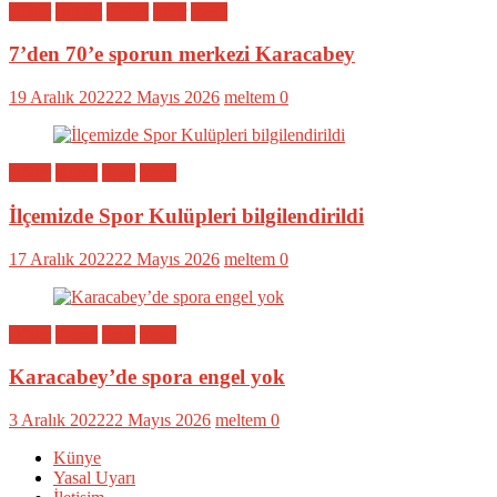
Bölge
Eğitim
Genel
Spor
Yerel
7’den 70’e sporun merkezi Karacabey
19 Aralık 2022
22 Mayıs 2026
meltem
0
Bölge
Genel
Spor
Yerel
İlçemizde Spor Kulüpleri bilgilendirildi
17 Aralık 2022
22 Mayıs 2026
meltem
0
Bölge
Genel
Spor
Yerel
Karacabey’de spora engel yok
3 Aralık 2022
22 Mayıs 2026
meltem
0
Künye
Yasal Uyarı