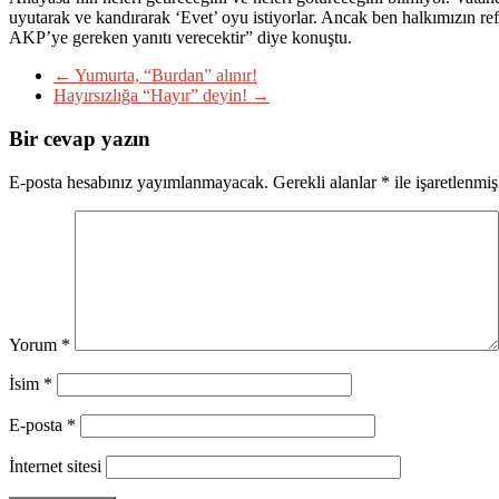
uyutarak ve kandırarak ‘Evet’ oyu istiyorlar. Ancak ben halkımızın r
AKP’ye gereken yanıtı verecektir” diye konuştu.
←
Yumurta, “Burdan” alınır!
Hayırsızlığa “Hayır” deyin!
→
Bir cevap yazın
E-posta hesabınız yayımlanmayacak.
Gerekli alanlar
*
ile işaretlenmiş
Yorum
*
İsim
*
E-posta
*
İnternet sitesi