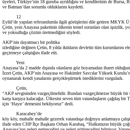
üyeleri, Türkiye’nin 18 guruba ayrıldığını ve kendilerinin de Bursa, B
ve Batman’dan sorumlu olduklarını kaydetti.
12
Eylül’de yapılan referandumla ilgili görüşlerini dile getiren MKYK Üy
Çetin, yeni Anayasa paketinin ülkenin temel sorunları olan işsizlik, y
ve yoksulluğa çözüm üretmediğini söyledi.
AKP’nin dayatmacı bir politika
izlediğine değinen Çetin, 8 yılda iktidarın devletin tüm kurumlarını el
geçirmeye çalıştığını ifade etti.
Yeni
Anayasa’da 2 madde dışında olanların göz boyamadan ibaret olduğun
İzzet Çetin, AKP’nin Anayasa ve Hakimler Savcılar Yüksek Kurulu’n
oynanarak kendi yasalarını gerçekleştirmek istediklerini vurguladı.
Çetin,
“AKP sevgisinden vazgeçilmelidir. Bundan vazgeçilmezse büyük bir t
karşı karşıya kalacağız. Ülkesini seven tüm vatandaşların çağdaş bir 
için ‘Hayır’ demesini bekliyoruz” dedi.
Karacabey’de
köy köy, mahalle mahalle gezerek vatandaşa doğruyu anlatmaya çalıştı
ifade eden CHP İlçe Başkanı Orhan Karabaş, “Halkımızın büyük çoğ
Anayasa’nın neleri getireceğini ve neleri götüreceğini bilmiyor. Vatan