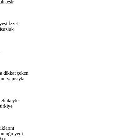
alıkesir
esi İzzet
olsuzluk
e
a dikkat çeken
un yapısıyla
ehlikeyle
Türkiye
klarını
unluğu yeni
daşı