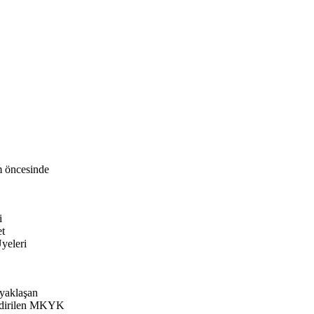
m öncesinde
i
et
yeleri
 yaklaşan
endirilen MKYK