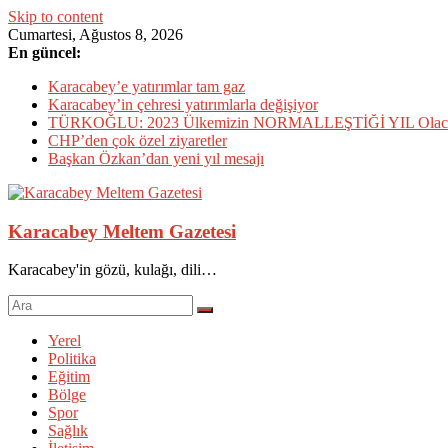
Skip to content
Cumartesi, Ağustos 8, 2026
En güncel:
Karacabey’e yatırımlar tam gaz
Karacabey’in çehresi yatırımlarla değişiyor
TÜRKOĞLU: 2023 Ülkemizin NORMALLEŞTİĞİ YIL Olac
CHP’den çok özel ziyaretler
Başkan Özkan’dan yeni yıl mesajı
Karacabey Meltem Gazetesi
Karacabey'in gözü, kulağı, dili…
Yerel
Politika
Eğitim
Bölge
Spor
Sağlık