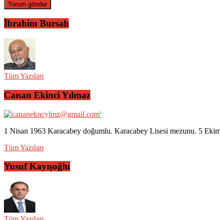
İbrahim Bursalı
Tüm Yazıları
Canan Ekinci Yılmaz
1 Nisan 1963 Karacabey doğumlu. Karacabey Lisesi mezunu. 5 Ekim 2
Tüm Yazıları
Yusuf Kayışoğlu
Tüm Yazıları