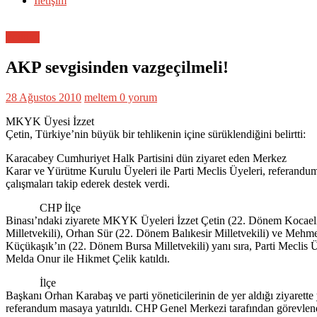
İletişim
Politika
AKP sevgisinden vazgeçilmeli!
28 Ağustos 2010
meltem
0 yorum
MKYK Üyesi İzzet
Çetin, Türkiye’nin büyük bir tehlikenin içine sürüklendiğini belirtti:
Karacabey Cumhuriyet Halk Partisini dün ziyaret eden Merkez
Karar ve Yürütme Kurulu Üyeleri ile Parti Meclis Üyeleri, referandu
çalışmaları takip ederek destek verdi.
CHP İlçe
Binası’ndaki ziyarete MKYK Üyeleri İzzet Çetin (22. Dönem Kocael
Milletvekili), Orhan Sür (22. Dönem Balıkesir Milletvekili) ve Mehm
Küçükaşık’ın (22. Dönem Bursa Milletvekili) yanı sıra, Parti Meclis Ü
Melda Onur ile Hikmet Çelik katıldı.
İlçe
Başkanı Orhan Karabaş ve parti yöneticilerinin de yer aldığı ziyarette
referandum masaya yatırıldı. CHP Genel Merkezi tarafından görevl