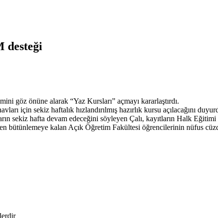
 desteği
ini göz önüne alarak “Yaz Kursları” açmayı kararlaştırdı.
rı için sekiz haftalık hızlandırılmış hazırlık kursu açılacağını duyur
ların sekiz hafta devam edeceğini söyleyen Çalı, kayıtların Halk Eğiti
den bütünlemeye kalan Açık Öğretim Fakültesi öğrencilerinin nüfus cü
lerdir