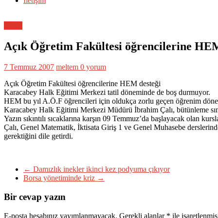
İletişim
Genel
Açık Öğretim Fakültesi öğrencilerine HEM
7 Temmuz 2007
meltem
0 yorum
Açık Öğretim Fakültesi öğrencilerine HEM desteği
Karacabey Halk Eğitimi Merkezi tatil döneminde de boş durmuyor.
HEM bu yıl A.Ö.F öğrencileri için oldukça zorlu geçen öğrenim dönem
Karacabey Halk Eğitimi Merkezi Müdürü İbrahim Çalı, bütünleme sınavla
Yazın sıkıntılı sıcaklarına karşın 09 Temmuz’da başlayacak olan kurs
Çalı, Genel Matematik, İktisata Giriş 1 ve Genel Muhasebe derslerin
gerektiğini dile getirdi.
←
Damızlık inekler ikinci kez podyuma çıkıyor
Borsa yönetiminde kriz
→
Bir cevap yazın
E-posta hesabınız yayımlanmayacak.
Gerekli alanlar
*
ile işaretlenmiş