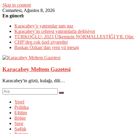
Skip to content
Cumartesi, Ağustos 8, 2026
En güncel:
Karacabey’e yatırımlar tam gaz
Karacabey’in çehresi yatırımlarla değişiyor
TÜRKOĞLU: 2023 Ülkemizin NORMALLEŞTİĞİ YIL Olac
CHP’den çok özel ziyaretler
Başkan Özkan’dan yeni yıl mesajı
Karacabey Meltem Gazetesi
Karacabey'in gözü, kulağı, dili…
Yerel
Politika
Eğitim
Bölge
Spor
Sağlık