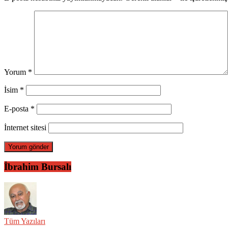
Yorum
*
İsim
*
E-posta
*
İnternet sitesi
İbrahim Bursalı
Tüm Yazıları