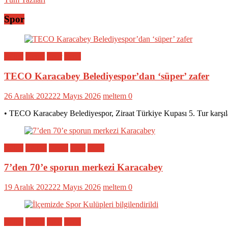
Spor
Bölge
Genel
Spor
Yerel
TECO Karacabey Belediyespor’dan ‘süper’ zafer
26 Aralık 2022
22 Mayıs 2026
meltem
0
• TECO Karacabey Belediyespor, Ziraat Türkiye Kupası 5. Tur karşıl
Bölge
Eğitim
Genel
Spor
Yerel
7’den 70’e sporun merkezi Karacabey
19 Aralık 2022
22 Mayıs 2026
meltem
0
Bölge
Genel
Spor
Yerel