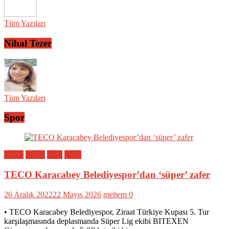
Tüm Yazıları
Nihal Tezer
Tüm Yazıları
Spor
Bölge
Genel
Spor
Yerel
TECO Karacabey Belediyespor’dan ‘süper’ zafer
26 Aralık 2022
22 Mayıs 2026
meltem
0
• TECO Karacabey Belediyespor, Ziraat Türkiye Kupası 5. Tur
karşılaşmasında deplasmanda Süper Lig ekibi BITEXEN