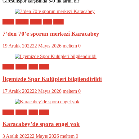
Giresunspor karşısında 5-0’lık tarihi bir
Bölge
Eğitim
Genel
Spor
Yerel
7’den 70’e sporun merkezi Karacabey
19 Aralık 2022
22 Mayıs 2026
meltem
0
Bölge
Genel
Spor
Yerel
İlçemizde Spor Kulüpleri bilgilendirildi
17 Aralık 2022
22 Mayıs 2026
meltem
0
Bölge
Genel
Spor
Yerel
Karacabey’de spora engel yok
3 Aralık 2022
22 Mayıs 2026
meltem
0