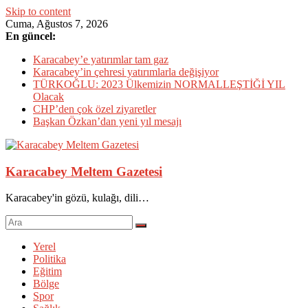
Skip to content
Cuma, Ağustos 7, 2026
En güncel:
Karacabey’e yatırımlar tam gaz
Karacabey’in çehresi yatırımlarla değişiyor
TÜRKOĞLU: 2023 Ülkemizin NORMALLEŞTİĞİ YIL
Olacak
CHP’den çok özel ziyaretler
Başkan Özkan’dan yeni yıl mesajı
Karacabey Meltem Gazetesi
Karacabey'in gözü, kulağı, dili…
Yerel
Politika
Eğitim
Bölge
Spor