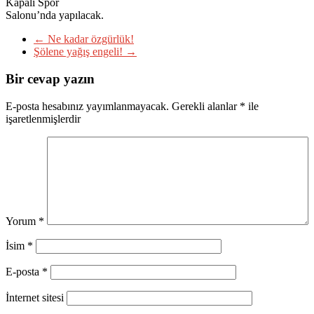
Kapalı Spor
Salonu’nda yapılacak.
←
Ne kadar özgürlük!
Şölene yağış engeli!
→
Bir cevap yazın
E-posta hesabınız yayımlanmayacak.
Gerekli alanlar
*
ile
işaretlenmişlerdir
Yorum
*
İsim
*
E-posta
*
İnternet sitesi