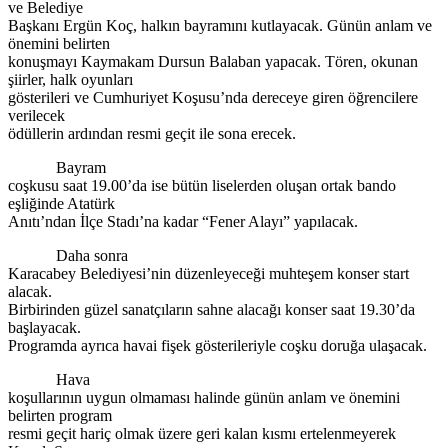
ve Belediye
Başkanı Ergün Koç, halkın bayramını kutlayacak. Günün anlam ve
önemini belirten
konuşmayı Kaymakam Dursun Balaban yapacak. Tören, okunan
şiirler, halk oyunları
gösterileri ve Cumhuriyet Koşusu’nda dereceye giren öğrencilere
verilecek
ödüllerin ardından resmi geçit ile sona erecek.
Bayram
coşkusu saat 19.00’da ise bütün liselerden oluşan ortak bando
eşliğinde Atatürk
Anıtı’ndan İlçe Stadı’na kadar “Fener Alayı” yapılacak.
Daha sonra
Karacabey Belediyesi’nin düzenleyeceği muhteşem konser start
alacak.
Birbirinden güzel sanatçıların sahne alacağı konser saat 19.30’da
başlayacak.
Programda ayrıca havai fişek gösterileriyle coşku doruğa ulaşacak.
Hava
koşullarının uygun olmaması halinde günün anlam ve önemini
belirten program
resmi geçit hariç olmak üzere geri kalan kısmı ertelenmeyerek