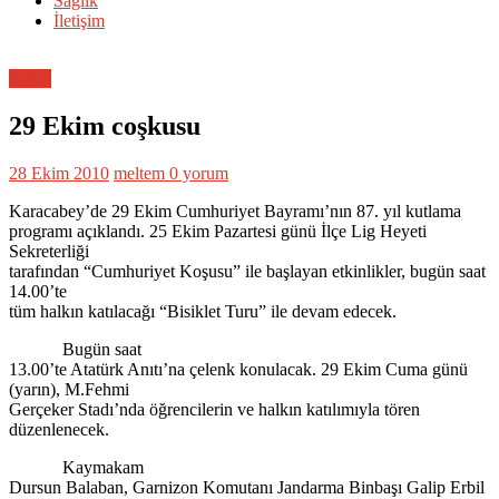
Sağlık
İletişim
Genel
29 Ekim coşkusu
28 Ekim 2010
meltem
0 yorum
Karacabey’de 29 Ekim Cumhuriyet Bayramı’nın 87. yıl kutlama
programı açıklandı. 25 Ekim Pazartesi günü İlçe Lig Heyeti
Sekreterliği
tarafından “Cumhuriyet Koşusu” ile başlayan etkinlikler, bugün saat
14.00’te
tüm halkın katılacağı “Bisiklet Turu” ile devam edecek.
Bugün saat
13.00’te Atatürk Anıtı’na çelenk konulacak. 29 Ekim Cuma günü
(yarın), M.Fehmi
Gerçeker Stadı’nda öğrencilerin ve halkın katılımıyla tören
düzenlenecek.
Kaymakam
Dursun Balaban, Garnizon Komutanı Jandarma Binbaşı Galip Erbil