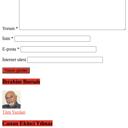
Yorum
*
İsim
*
E-posta
*
İnternet sitesi
İbrahim Bursalı
Tüm Yazıları
Canan Ekinci Yılmaz