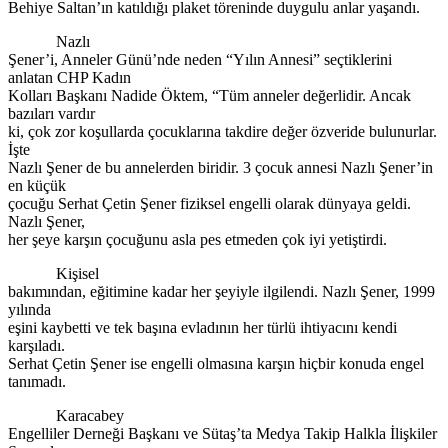
Behiye Saltan’ın katıldığı plaket töreninde duygulu anlar yaşandı.
Nazlı
Şener’i, Anneler Günü’nde neden “Yılın Annesi” seçtiklerini
anlatan CHP Kadın
Kolları Başkanı Nadide Öktem, “Tüm anneler değerlidir. Ancak
bazıları vardır
ki, çok zor koşullarda çocuklarına takdire değer özveride bulunurlar.
İşte
Nazlı Şener de bu annelerden biridir. 3 çocuk annesi Nazlı Şener’in
en küçük
çocuğu Serhat Çetin Şener fiziksel engelli olarak dünyaya geldi.
Nazlı Şener,
her şeye karşın çocuğunu asla pes etmeden çok iyi yetiştirdi.
Kişisel
bakımından, eğitimine kadar her şeyiyle ilgilendi. Nazlı Şener, 1999
yılında
eşini kaybetti ve tek başına evladının her türlü ihtiyacını kendi
karşıladı.
Serhat Çetin Şener ise engelli olmasına karşın hiçbir konuda engel
tanımadı.
Karacabey
Engelliler Derneği Başkanı ve Sütaş’ta Medya Takip Halkla İlişkiler