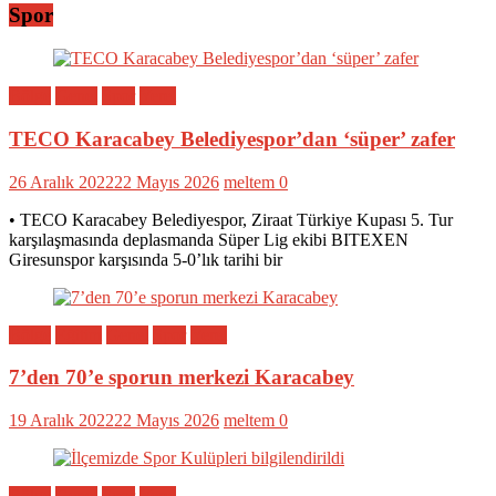
Spor
Bölge
Genel
Spor
Yerel
TECO Karacabey Belediyespor’dan ‘süper’ zafer
26 Aralık 2022
22 Mayıs 2026
meltem
0
• TECO Karacabey Belediyespor, Ziraat Türkiye Kupası 5. Tur
karşılaşmasında deplasmanda Süper Lig ekibi BITEXEN
Giresunspor karşısında 5-0’lık tarihi bir
Bölge
Eğitim
Genel
Spor
Yerel
7’den 70’e sporun merkezi Karacabey
19 Aralık 2022
22 Mayıs 2026
meltem
0
Bölge
Genel
Spor
Yerel