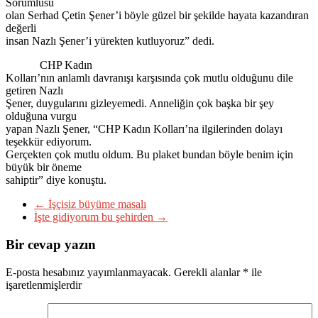
Sorumlusu
olan Serhad Çetin Şener’i böyle güzel bir şekilde hayata kazandıran
değerli
insan Nazlı Şener’i yürekten kutluyoruz” dedi.
CHP Kadın
Kolları’nın anlamlı davranışı karşısında çok mutlu olduğunu dile
getiren Nazlı
Şener, duygularını gizleyemedi. Anneliğin çok başka bir şey
olduğuna vurgu
yapan Nazlı Şener, “CHP Kadın Kolları’na ilgilerinden dolayı
teşekkür ediyorum.
Gerçekten çok mutlu oldum. Bu plaket bundan böyle benim için
büyük bir öneme
sahiptir” diye konuştu.
←
İşçisiz büyüme masalı
İşte gidiyorum bu şehirden
→
Bir cevap yazın
E-posta hesabınız yayımlanmayacak.
Gerekli alanlar
*
ile
işaretlenmişlerdir