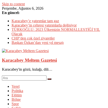
Skip to content
Perşembe, Ağustos 6, 2026
En güncel:
Karacabey’e yatırımlar tam gaz
Karacabey’in çehresi yatırımlarla değişiyor
TÜRKOĞLU: 2023 Ülkemizin NORMALLEŞTİĞİ YIL
Olacak
CHP’den çok özel ziyaretler
Başkan Özkan’dan yeni yıl mesajı
Karacabey Meltem Gazetesi
Karacabey'in gözü, kulağı, dili…
Yerel
Politika
Eğitim
Bölge
Spor