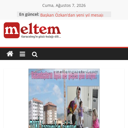
Skip
Cuma, Ağustos 7, 2026
to
CHP’den çok özel ziyaretler
En güncel:
content
Başkan Özkan’dan yeni yıl mesajı
Karacabey’e yatırımlar tam gaz
Karacabey’in çehresi yatırımlarla
Karacabey
değişiyor
TÜRKOĞLU: 2023 Ülkemizin
NORMALLEŞTİĞİ YIL Olacak
Meltem
Gazetesi
Karacabey'in
gözü,
kulağı,
dili…