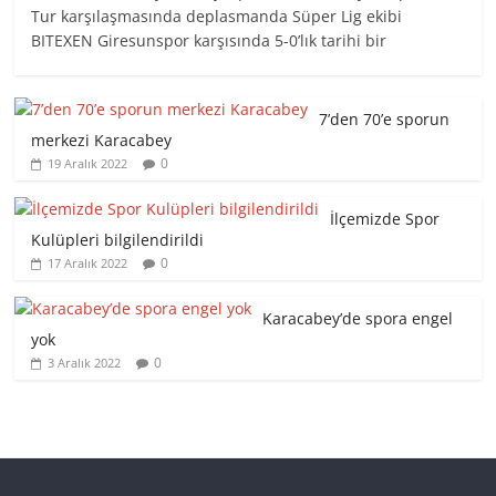
Tur karşılaşmasında deplasmanda Süper Lig ekibi
BITEXEN Giresunspor karşısında 5-0’lık tarihi bir
7’den 70’e sporun
merkezi Karacabey
0
19 Aralık 2022
İlçemizde Spor
Kulüpleri bilgilendirildi
0
17 Aralık 2022
Karacabey’de spora engel
yok
0
3 Aralık 2022