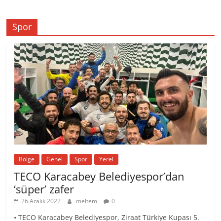
Spor
Bölge
Genel
Spor
Yerel
TECO Karacabey Belediyespor’dan
‘süper’ zafer
26 Aralık 2022
meltem
0
• TECO Karacabey Belediyespor, Ziraat Türkiye Kupası 5.