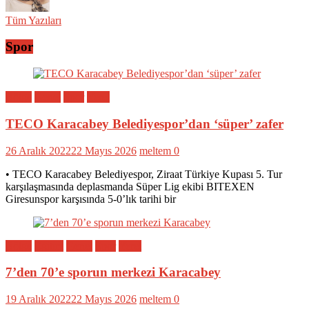
Tüm Yazıları
Spor
Bölge
Genel
Spor
Yerel
TECO Karacabey Belediyespor’dan ‘süper’ zafer
26 Aralık 2022
22 Mayıs 2026
meltem
0
• TECO Karacabey Belediyespor, Ziraat Türkiye Kupası 5. Tur
karşılaşmasında deplasmanda Süper Lig ekibi BITEXEN
Giresunspor karşısında 5-0’lık tarihi bir
Bölge
Eğitim
Genel
Spor
Yerel
7’den 70’e sporun merkezi Karacabey
19 Aralık 2022
22 Mayıs 2026
meltem
0