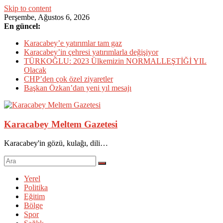
Skip to content
Perşembe, Ağustos 6, 2026
En güncel:
Karacabey’e yatırımlar tam gaz
Karacabey’in çehresi yatırımlarla değişiyor
TÜRKOĞLU: 2023 Ülkemizin NORMALLEŞTİĞİ YIL
Olacak
CHP’den çok özel ziyaretler
Başkan Özkan’dan yeni yıl mesajı
Karacabey Meltem Gazetesi
Karacabey'in gözü, kulağı, dili…
Yerel
Politika
Eğitim
Bölge
Spor