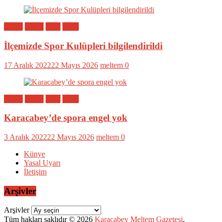
Bölge
Genel
Spor
Yerel
İlçemizde Spor Kulüpleri bilgilendirildi
17 Aralık 2022
22 Mayıs 2026
meltem
0
Bölge
Genel
Spor
Yerel
Karacabey’de spora engel yok
3 Aralık 2022
22 Mayıs 2026
meltem
0
Künye
Yasal Uyarı
İletişim
Arşivler
Arşivler
Tüm hakları saklıdır © 2026
Karacabey Meltem Gazetesi
.