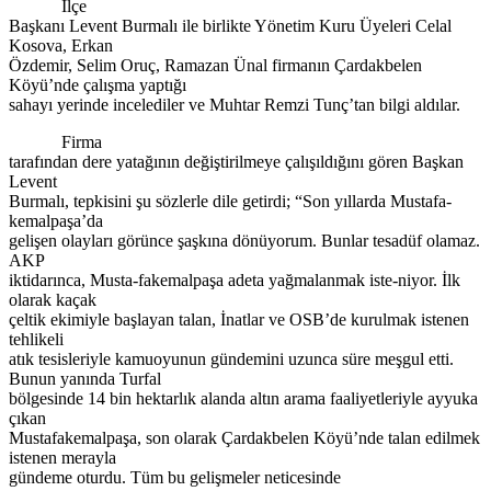
İlçe
Başkanı Levent Burmalı ile birlikte Yönetim Kuru Üyeleri Celal
Kosova, Erkan
Özdemir, Selim Oruç, Ramazan Ünal firmanın Çardakbelen
Köyü’nde çalışma yaptığı
sahayı yerinde incelediler ve Muhtar Remzi Tunç’tan bilgi aldılar.
Firma
tarafından dere yatağının değiştirilmeye çalışıldığını gören Başkan
Levent
Burmalı, tepkisini şu sözlerle dile getirdi; “Son yıllarda Mustafa-
kemalpaşa’da
gelişen olayları görünce şaşkına dönüyorum. Bunlar tesadüf olamaz.
AKP
iktidarınca, Musta-fakemalpaşa adeta yağmalanmak iste-niyor. İlk
olarak kaçak
çeltik ekimiyle başlayan talan, İnatlar ve OSB’de kurulmak istenen
tehlikeli
atık tesisleriyle kamuoyunun gündemini uzunca süre meşgul etti.
Bunun yanında Turfal
bölgesinde 14 bin hektarlık alanda altın arama faaliyetleriyle ayyuka
çıkan
Mustafakemalpaşa, son olarak Çardakbelen Köyü’nde talan edilmek
istenen merayla
gündeme oturdu. Tüm bu gelişmeler neticesinde