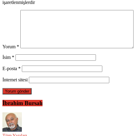
işaretlenmişlerdir
Yorum
*
İsim
*
E-posta
*
İnternet sitesi
İbrahim Bursalı
Tüm Yazıları