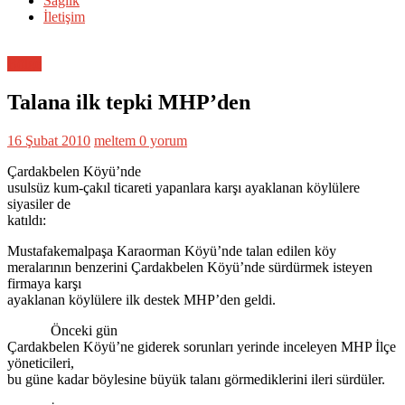
Sağlık
İletişim
Bölge
Talana ilk tepki MHP’den
16 Şubat 2010
meltem
0 yorum
Çardakbelen Köyü’nde
usulsüz kum-çakıl ticareti yapanlara karşı ayaklanan köylülere
siyasiler de
katıldı:
Mustafakemalpaşa Karaorman Köyü’nde talan edilen köy
meralarının benzerini Çardakbelen Köyü’nde sürdürmek isteyen
firmaya karşı
ayaklanan köylülere ilk destek MHP’den geldi.
Önceki gün
Çardakbelen Köyü’ne giderek sorunları yerinde inceleyen MHP İlçe
yöneticileri,
bu güne kadar böylesine büyük talanı görmediklerini ileri sürdüler.