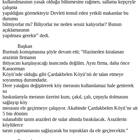
kullanılmasının yasak olduğu bilinmesine rağmen, sallama kepçeyle
çalışma
yapıldığını görmekteyiz Devleti temsil eden yetkili makamlar bu
durumu
bilmiyorlar mı? Biliyorlar ise neden sessiz kalıyorlar? Bunun
açıklamasının
yapılması gerekir” dedi.
Başkan
Burmalı konuşmasına şöyle devam etti; “Hazineden kiralanan
arazinin firmanın
ihtiyacını karşılayacağı inancında değilim. Aynı firma, daha önce
Karaorman
Köyü’nde olduğu gibi Çardakbelen Köyü’nü de talan etmeye
soyunmuş durumdadır.
Dere yatağını değiştirerek köy merasını kullanılamaz hale getirerek
su
baskınlarıyla meranın üzerini kum, çakıl, çalı, çırpıyla dolmasını
sağlayıp köy
merasını ele geçirmeye çalışıyor. Akabinde Çardakbelen Köyü’ne ait
5 bin dönüm
sulanabilir tarım arazileri de sular altında bırakılacak. Arazilerin
köylülerce
tarım yapmamasını sağlayarak bu toprakları da ele geçirecektir.”