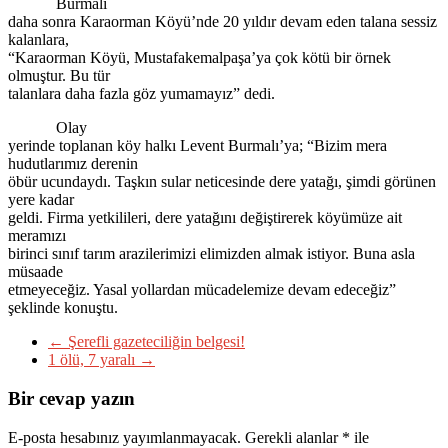
Burmalı
daha sonra Karaorman Köyü’nde 20 yıldır devam eden talana sessiz
kalanlara,
“Karaorman Köyü, Mustafakemalpaşa’ya çok kötü bir örnek
olmuştur. Bu tür
talanlara daha fazla göz yumamayız” dedi.
Olay
yerinde toplanan köy halkı Levent Burmalı’ya; “Bizim mera
hudutlarımız derenin
öbür ucundaydı. Taşkın sular neticesinde dere yatağı, şimdi görünen
yere kadar
geldi. Firma yetkilileri, dere yatağını değiştirerek köyümüze ait
meramızı
birinci sınıf tarım arazilerimizi elimizden almak istiyor. Buna asla
müsaade
etmeyeceğiz. Yasal yollardan mücadelemize devam edeceğiz”
şeklinde konuştu.
←
Şerefli gazeteciliğin belgesi!
1 ölü, 7 yaralı
→
Bir cevap yazın
E-posta hesabınız yayımlanmayacak.
Gerekli alanlar
*
ile