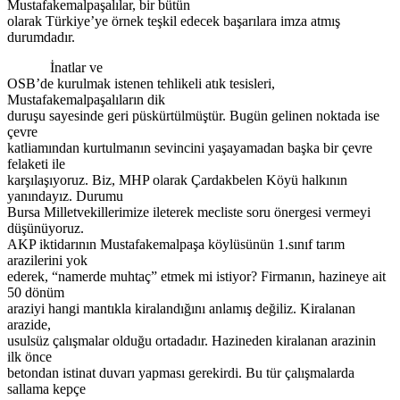
Mustafakemalpaşalılar, bir bütün
olarak Türkiye’ye örnek teşkil edecek başarılara imza atmış
durumdadır.
İnatlar ve
OSB’de kurulmak istenen tehlikeli atık tesisleri,
Mustafakemalpaşalıların dik
duruşu sayesinde geri püskürtülmüştür. Bugün gelinen noktada ise
çevre
katliamından kurtulmanın sevincini yaşayamadan başka bir çevre
felaketi ile
karşılaşıyoruz. Biz, MHP olarak Çardakbelen Köyü halkının
yanındayız. Durumu
Bursa Milletvekillerimize ileterek mecliste soru önergesi vermeyi
düşünüyoruz.
AKP iktidarının Mustafakemalpaşa köylüsünün 1.sınıf tarım
arazilerini yok
ederek, “namerde muhtaç” etmek mi istiyor? Firmanın, hazineye ait
50 dönüm
araziyi hangi mantıkla kiralandığını anlamış değiliz. Kiralanan
arazide,
usulsüz çalışmalar olduğu ortadadır. Hazineden kiralanan arazinin
ilk önce
betondan istinat duvarı yapması gerekirdi. Bu tür çalışmalarda
sallama kepçe