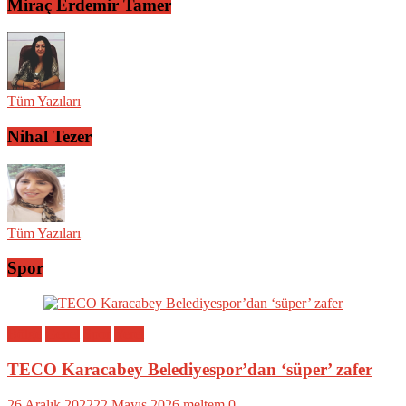
Miraç Erdemir Tamer
Tüm Yazıları
Nihal Tezer
Tüm Yazıları
Spor
Bölge
Genel
Spor
Yerel
TECO Karacabey Belediyespor’dan ‘süper’ zafer
26 Aralık 2022
22 Mayıs 2026
meltem
0