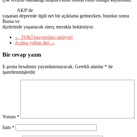
AKP’de
yaşanan depremle ilgili net bir açıklama gelmezken, bundan sonra
Bursa ve
ilçelerinde yaşanacak süreç merakla bekleniyor.
←
TOKİ başvuruları sürüyor!
Açılışa yoğun ilgi
→
Bir cevap yazın
E-posta hesabınız yayımlanmayacak.
Gerekli alanlar
*
ile
işaretlenmişlerdir
Yorum
*
İsim
*