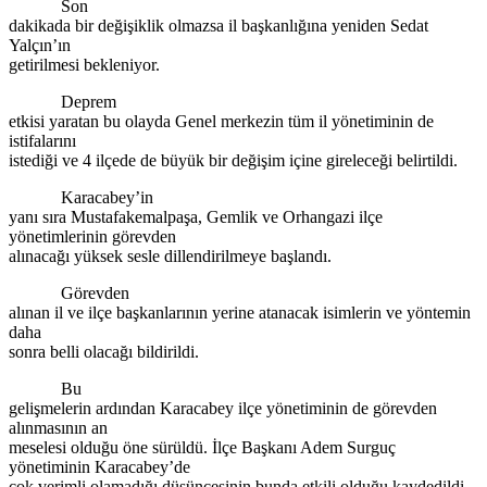
Son
dakikada bir değişiklik olmazsa il başkanlığına yeniden Sedat
Yalçın’ın
getirilmesi bekleniyor.
Deprem
etkisi yaratan bu olayda Genel merkezin tüm il yönetiminin de
istifalarını
istediği ve 4 ilçede de büyük bir değişim içine gireleceği belirtildi.
Karacabey’in
yanı sıra Mustafakemalpaşa, Gemlik ve Orhangazi ilçe
yönetimlerinin görevden
alınacağı yüksek sesle dillendirilmeye başlandı.
Görevden
alınan il ve ilçe başkanlarının yerine atanacak isimlerin ve yöntemin
daha
sonra belli olacağı bildirildi.
Bu
gelişmelerin ardından Karacabey ilçe yönetiminin de görevden
alınmasının an
meselesi olduğu öne sürüldü. İlçe Başkanı Adem Surguç
yönetiminin Karacabey’de
çok verimli olamadığı düşüncesinin bunda etkili olduğu kaydedildi.