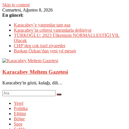
Skip to content
Cumartesi, Ağustos 8, 2026
En güncel:
Karacabey’e yatırımlar tam gaz
Karacabey’in çehresi yatırımlarla değişiyor
TÜRKOĞLU: 2023 Ülkemizin NORMALLEŞTİĞİ YIL
Olacak
CHP’den çok özel ziyaretler
Başkan Özkan’dan yeni yıl mesajı
Karacabey Meltem Gazetesi
Karacabey'in gözü, kulağı, dili…
Yerel
Politika
Eğitim
Bölge
Spor