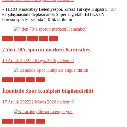
• TECO Karacabey Belediyespor, Ziraat Türkiye Kupası 5. Tur
karşılaşmasında deplasmanda Süper Lig ekibi BITEXEN
Giresunspor karşısında 5-0’lık tarihi bir
Bölge
Eğitim
Genel
Spor
Yerel
7’den 70’e sporun merkezi Karacabey
19 Aralık 2022
22 Mayıs 2026
meltem
0
Bölge
Genel
Spor
Yerel
İlçemizde Spor Kulüpleri bilgilendirildi
17 Aralık 2022
22 Mayıs 2026
meltem
0
Bölge
Genel
Spor
Yerel