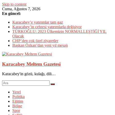
Skip to content
Cuma, Ağustos 7, 2026
En güncel:
Karacabey’e yatırımlar tam gaz
Karacabey’in çehresi yatırımlarla değişiyor
TÜRKOĞLU: 2023 Ülkemizin NORMALLEŞTİĞİ YIL
Olacak
CHP’den çok özel ziyaretler
Başkan Özkan’dan yeni yıl mesajı
Karacabey Meltem Gazetesi
Karacabey'in gözü, kulağı, dili…
Yerel
Politika
Eğitim
Bölge
Spor