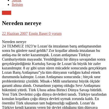
Sağlık
İletişim
Genel
Nereden nereye
22 Haziran 2007
Engin Başer
0 yorum
Nereden nereye
24 TEMMUZ 1923’te Lozan’da imzalanan barış antlaşmasından
sonra bu günlere nasıl geldik? Zor koşullar altında imzalanan bu
antlaş-ma ile neler kazanmıştık. Lozan antlaşması Türkiye
Cumhuriyetinin mayasıdır. Yenildiğimiz bir dünya savaşından sonra
gerçekleştirdiğimiz Kurtuluş Savaşı ile Lozan’da büyük bir zafer
kazanılmıştır. 8 ay gibi uzun süren mücadele sonucunda gerçekleşen
Lozan Barış Antlaşması”yla tüm dünyanın varlığını kabul etmek
durumunda kalmıştır. Lozan Antlaşması sonucunda ; birçok sınır
problemlerimiz çözüldü. Misak-ı Milli sınırlarımız büyük ölçüde
garanti altına alındı. Osmanlının yapmış olduğu Sevr Antlaşması
hükmünü yitirdi. Türk Ulusu adına Birinci Dünya Savaşı bitirildi.
Yeni Türk Devletini çoğu dünya devletleri tanıdı. Türkiye tarafından
konulan koşullara çoğu dünya devleti uymak zorunda kaldı. En
önemlisi Türk ulusunun tam bağımsızlığı sağlandı. Lozan’da
Türkiye kendi kararını veren bir devlet olduğunu tüm dünyaya