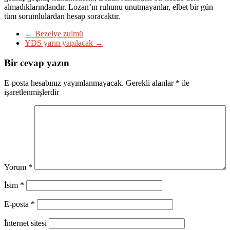
almadıklarındandır. Lozan’ın ruhunu unutmayanlar, elbet bir gün
tüm sorumlulardan hesap soracaktır.
←
Bezelye zulmü
YDS yarın yapılacak
→
Bir cevap yazın
E-posta hesabınız yayımlanmayacak.
Gerekli alanlar
*
ile
işaretlenmişlerdir
Yorum
*
İsim
*
E-posta
*
İnternet sitesi