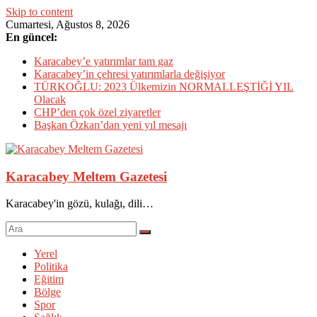
Skip to content
Cumartesi, Ağustos 8, 2026
En güncel:
Karacabey’e yatırımlar tam gaz
Karacabey’in çehresi yatırımlarla değişiyor
TÜRKOĞLU: 2023 Ülkemizin NORMALLEŞTİĞİ YIL
Olacak
CHP’den çok özel ziyaretler
Başkan Özkan’dan yeni yıl mesajı
Karacabey Meltem Gazetesi
Karacabey'in gözü, kulağı, dili…
Yerel
Politika
Eğitim
Bölge
Spor