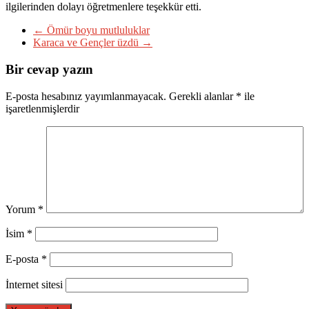
ilgilerinden dolayı öğretmenlere teşekkür etti.
←
Ömür boyu mutluluklar
Karaca ve Gençler üzdü
→
Bir cevap yazın
E-posta hesabınız yayımlanmayacak.
Gerekli alanlar
*
ile
işaretlenmişlerdir
Yorum
*
İsim
*
E-posta
*
İnternet sitesi