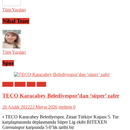
Tüm Yazıları
Nihal Tezer
Tüm Yazıları
Spor
Bölge
Genel
Spor
Yerel
TECO Karacabey Belediyespor’dan ‘süper’ zafer
26 Aralık 2022
22 Mayıs 2026
meltem
0
• TECO Karacabey Belediyespor, Ziraat Türkiye Kupası 5. Tur
karşılaşmasında deplasmanda Süper Lig ekibi BITEXEN
Giresunspor karşısında 5-0’lık tarihi bir