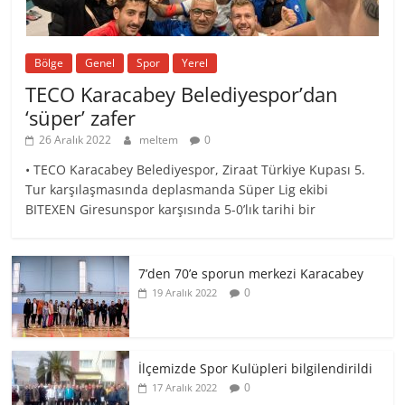
Bölge
Genel
Spor
Yerel
TECO Karacabey Belediyespor’dan
‘süper’ zafer
26 Aralık 2022
meltem
0
• TECO Karacabey Belediyespor, Ziraat Türkiye Kupası 5.
Tur karşılaşmasında deplasmanda Süper Lig ekibi
BITEXEN Giresunspor karşısında 5-0’lık tarihi bir
7’den 70’e sporun merkezi Karacabey
0
19 Aralık 2022
İlçemizde Spor Kulüpleri bilgilendirildi
0
17 Aralık 2022