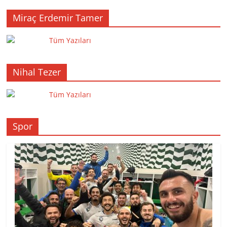
Miraç Erdemir Tamer
Tüm Yazıları
Nihal Tezer
Tüm Yazıları
Spor