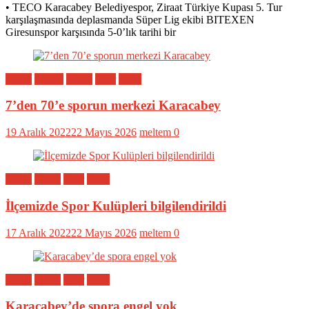
• TECO Karacabey Belediyespor, Ziraat Türkiye Kupası 5. Tur
karşılaşmasında deplasmanda Süper Lig ekibi BITEXEN
Giresunspor karşısında 5-0’lık tarihi bir
Bölge
Eğitim
Genel
Spor
Yerel
7’den 70’e sporun merkezi Karacabey
19 Aralık 2022
22 Mayıs 2026
meltem
0
Bölge
Genel
Spor
Yerel
İlçemizde Spor Kulüpleri bilgilendirildi
17 Aralık 2022
22 Mayıs 2026
meltem
0
Bölge
Genel
Spor
Yerel
Karacabey’de spora engel yok