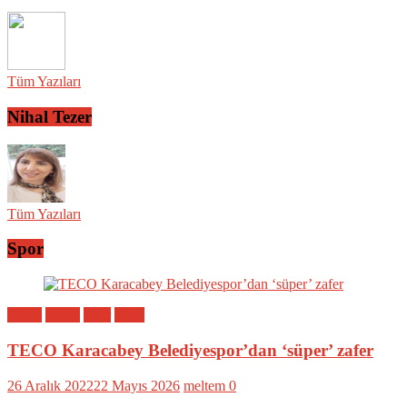
Tüm Yazıları
Nihal Tezer
Tüm Yazıları
Spor
Bölge
Genel
Spor
Yerel
TECO Karacabey Belediyespor’dan ‘süper’ zafer
26 Aralık 2022
22 Mayıs 2026
meltem
0