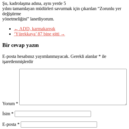
Şu, kadrolaşma adına, aynı yerde 5
yılını tamamlayan müdürleri savurmak için çıkarılan “Zorunlu yer
değiştirme
yönetmeliğini” lanetliyorum.
←
ADD, karmakarışık
‘Yürekkaya’ 87 bine gitti
→
Bir cevap yazın
E-posta hesabınız yayımlanmayacak.
Gerekli alanlar
*
ile
işaretlenmişlerdir
Yorum
*
İsim
*
E-posta
*