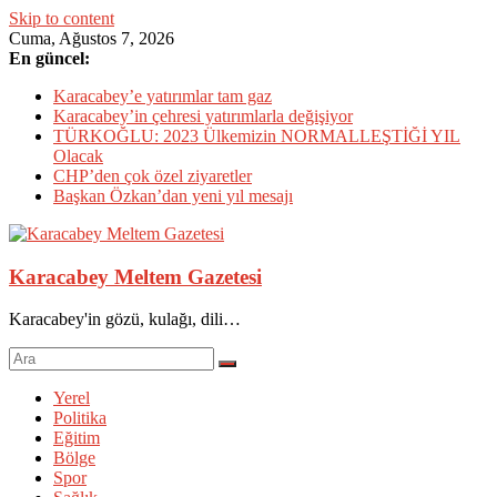
Skip to content
Cuma, Ağustos 7, 2026
En güncel:
Karacabey’e yatırımlar tam gaz
Karacabey’in çehresi yatırımlarla değişiyor
TÜRKOĞLU: 2023 Ülkemizin NORMALLEŞTİĞİ YIL
Olacak
CHP’den çok özel ziyaretler
Başkan Özkan’dan yeni yıl mesajı
Karacabey Meltem Gazetesi
Karacabey'in gözü, kulağı, dili…
Yerel
Politika
Eğitim
Bölge
Spor