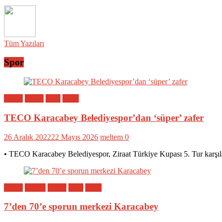
Tüm Yazıları
Spor
Bölge
Genel
Spor
Yerel
TECO Karacabey Belediyespor’dan ‘süper’ zafer
26 Aralık 2022
22 Mayıs 2026
meltem
0
• TECO Karacabey Belediyespor, Ziraat Türkiye Kupası 5. Tur karşıl
Bölge
Eğitim
Genel
Spor
Yerel
7’den 70’e sporun merkezi Karacabey