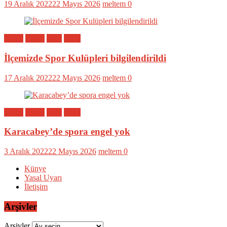
19 Aralık 2022
22 Mayıs 2026
meltem
0
Bölge
Genel
Spor
Yerel
İlçemizde Spor Kulüpleri bilgilendirildi
17 Aralık 2022
22 Mayıs 2026
meltem
0
Bölge
Genel
Spor
Yerel
Karacabey’de spora engel yok
3 Aralık 2022
22 Mayıs 2026
meltem
0
Künye
Yasal Uyarı
İletişim
Arşivler
Arşivler