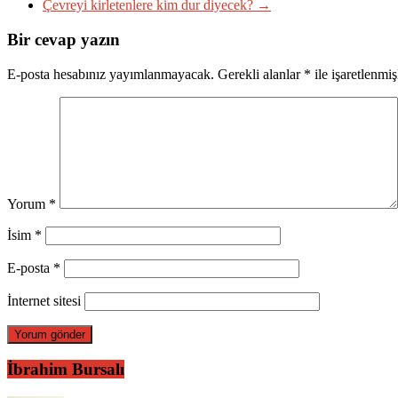
Çevreyi kirletenlere kim dur diyecek?
→
Bir cevap yazın
E-posta hesabınız yayımlanmayacak.
Gerekli alanlar
*
ile işaretlenmiş
Yorum
*
İsim
*
E-posta
*
İnternet sitesi
İbrahim Bursalı