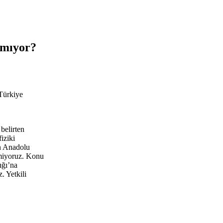
amıyor?
 Türkiye
belirten
iziki
ın Anadolu
emiyoruz. Konu
ığı’na
. Yetkili