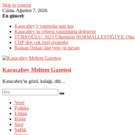
Skip to content
Cuma, Ağustos 7, 2026
En güncel:
Karacabey’e yatırımlar tam gaz
Karacabey’in çehresi yatırımlarla değişiyor
TÜRKOĞLU: 2023 Ülkemizin NORMALLEŞTİĞİ YIL Olac
CHP’den çok özel ziyaretler
Başkan Özkan’dan yeni yıl mesajı
Karacabey Meltem Gazetesi
Karacabey'in gözü, kulağı, dili…
Yerel
Politika
Eğitim
Bölge
Spor
Sağlık