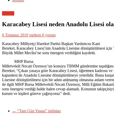
İletişim
Politika
Karacabey Lisesi neden Anadolu Lisesi ol
6 Temmuz 2010
meltem
0 yorum
Karacabey Milliyetçi Hareket Partisi Başkan Yardımcısı Kani
Bereket, Karacabey Lisesi’nin Anadolu Lisesine dönüştürülmesi için
Büyük Millet Meclisi’ne soru önergesi verildiğini kaydetti.
MHP Bursa
Milletvekili Necati Özensoy’un konuyu TBMM gündemine taşıdığını 
Bereket, “Çıkan yasaya göre Karacabey Lisesi, öğretmen kadrosu ve f
kapasitesi ile Anadolu Lisesine dönüştürülmeye yeterlidir. Buna karş
Lisesine dönüştürülmesi için bir adım atılmamış olmasına anlam ver
ile ilgili MHP Bursa Milletvekili Necati Özensoy, Milli Eğitim Bakanl
soru önergesi verdiği halde halen cevap alamadı. Konunun takipçisiyiz
kurum ve kişileri göreve çağırıyoruz” dedi.
←
“Tam Gün Yasası” istifaları