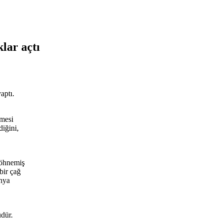
klar açtı
aptı.
lmesi
iğini,
köhnemiş
bir çağ
ünya
üdür.