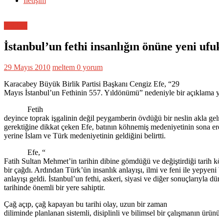
İletişim
Politika
İstanbul’un fethi insanlığın önüne yeni ufu
29 Mayıs 2010
meltem
0 yorum
Karacabey Büyük Birlik Partisi Başkanı Cengiz Efe, “29
Mayıs İstanbul’un Fethinin 557. Yıldönümü” nedeniyle bir açıklama y
Fetih
deyince toprak işgalinin değil peygamberin övdüğü bir neslin akla ge
gerektiğine dikkat çeken Efe, batının köhnemiş medeniyetinin sona erd
yerine İslam ve Türk medeniyetinin geldiğini belirtti.
Efe, “
Fatih Sultan Mehmet’in tarihin dibine gömdüğü ve değiştirdiği tarih 
bir çağdı. Ardından Türk’ün insanlık anlayışı, ilmi ve feni ile yepyeni 
anlayışı geldi. İstanbul’un fethi, askeri, siyasi ve diğer sonuçlarıyla d
tarihinde önemli bir yere sahiptir.
Çağ açıp, çağ kapayan bu tarihi olay, uzun bir zaman
diliminde planlanan sistemli, disiplinli ve bilimsel bir çalışmanın ürün