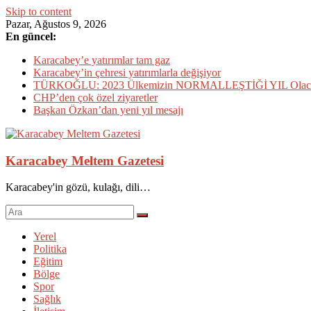
Skip to content
Pazar, Ağustos 9, 2026
En güncel:
Karacabey’e yatırımlar tam gaz
Karacabey’in çehresi yatırımlarla değişiyor
TÜRKOĞLU: 2023 Ülkemizin NORMALLEŞTİĞİ YIL Olac
CHP’den çok özel ziyaretler
Başkan Özkan’dan yeni yıl mesajı
Karacabey Meltem Gazetesi
Karacabey'in gözü, kulağı, dili…
Yerel
Politika
Eğitim
Bölge
Spor
Sağlık