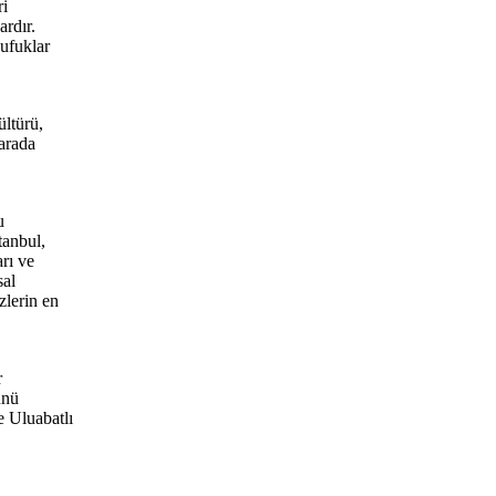
ri
ardır.
 ufuklar
ültürü,
 arada
u
tanbul,
arı ve
sal
zlerin en
r
ünü
e Uluabatlı