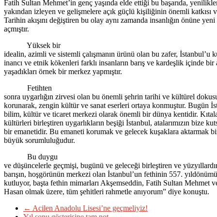
Fatih Sultan Mehmet’in genç yaşında elde ettiği bu başarıda, yenilikle
yakından izleyen ve gelişmelere açık güçlü kişiliğinin önemli katkısı v
Tarihin akışını değiştiren bu olay aynı zamanda insanlığın önüne yeni
açmıştır.
Yüksek bir
idealin, azimli ve sistemli çalışmanın ürünü olan bu zafer, İstanbul’u k
inancı ve etnik kökenleri farklı insanların barış ve kardeşlik içinde bir
yaşadıkları örnek bir merkez yapmıştır.
Fetihten
sonra uygarlığın zirvesi olan bu önemli şehrin tarihi ve kültürel dokus
korunarak, zengin kültür ve sanat eserleri ortaya konmuştur. Bugün İs
bilim, kültür ve ticaret merkezi olarak önemli bir dünya kentidir. Kıtal
kültürleri birleştiren uygarlıkların beşiği İstanbul, atalarımızın bize kut
bir emanetidir. Bu emaneti korumak ve gelecek kuşaklara aktarmak bi
büyük sorumluluğudur.
Bu duygu
ve düşüncelerle geçmişi, bugünü ve geleceği birleştiren ve yüzyıllardı
barışın, hoşgörünün merkezi olan İstanbul’un fethinin 557. yıldönüm
kutluyor, başta fethin mimarları Akşemseddin, Fatih Sultan Mehmet v
Hasan olmak üzere, tüm şehitleri rahmetle anıyorum” diye konuştu.
←
Acilen Anadolu Lisesi’ne geçmeliyiz!
Yıl sonu gösterisine tam not
→