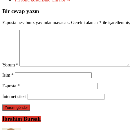
Bir cevap yazın
E-posta hesabınız yayımlanmayacak.
Gerekli alanlar
*
ile işaretlenmiş
Yorum
*
İsim
*
E-posta
*
İnternet sitesi
İbrahim Bursalı