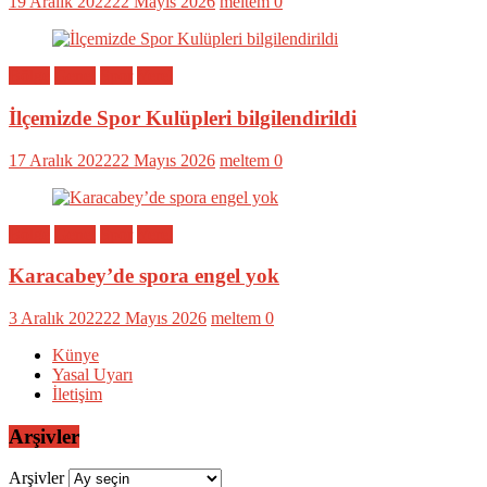
19 Aralık 2022
22 Mayıs 2026
meltem
0
Bölge
Genel
Spor
Yerel
İlçemizde Spor Kulüpleri bilgilendirildi
17 Aralık 2022
22 Mayıs 2026
meltem
0
Bölge
Genel
Spor
Yerel
Karacabey’de spora engel yok
3 Aralık 2022
22 Mayıs 2026
meltem
0
Künye
Yasal Uyarı
İletişim
Arşivler
Arşivler