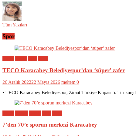
Tüm Yazıları
Spor
Bölge
Genel
Spor
Yerel
TECO Karacabey Belediyespor’dan ‘süper’ zafer
26 Aralık 2022
22 Mayıs 2026
meltem
0
• TECO Karacabey Belediyespor, Ziraat Türkiye Kupası 5. Tur karşıl
Bölge
Eğitim
Genel
Spor
Yerel
7’den 70’e sporun merkezi Karacabey