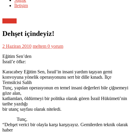
Sağlık
İletişim
Politika
Dehşet içindeyiz!
2 Haziran 2010
meltem
0 yorum
Eğitim Sen’den
İsrail’e öfke:
Karacabey Eğitim Sen, İsrail’in insani yardım taşıyan gemi
konvoyuna yönelik operasyonunu sert bir dille kınadı. İlçe
Temsilcisi Salih
Tunç, yapılan operasyonun en temel insani değerleri bile çiğnemeyi
göze alan,
katliamları, öldürmeyi bir politika olarak gören İsrail Hükümeti’nin
tarihe yazdığı
bir utanç sayfası olarak niteledi.
Tunç,
“Dehşet verici bir olayla karşı karşıyayız. Gemilerden teknik olarak
haber