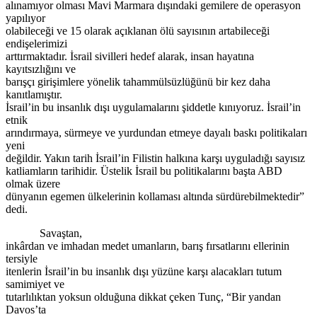
alınamıyor olması Mavi Marmara dışındaki gemilere de operasyon
yapılıyor
olabileceği ve 15 olarak açıklanan ölü sayısının artabileceği
endişelerimizi
arttırmaktadır. İsrail sivilleri hedef alarak, insan hayatına
kayıtsızlığını ve
barışçı girişimlere yönelik tahammülsüzlüğünü bir kez daha
kanıtlamıştır.
İsrail’in bu insanlık dışı uygulamalarını şiddetle kınıyoruz. İsrail’in
etnik
arındırmaya, sürmeye ve yurdundan etmeye dayalı baskı politikaları
yeni
değildir. Yakın tarih İsrail’in Filistin halkına karşı uyguladığı sayısız
katliamların tarihidir. Üstelik İsrail bu politikalarını başta ABD
olmak üzere
dünyanın egemen ülkelerinin kollaması altında sürdürebilmektedir”
dedi.
Savaştan,
inkârdan ve imhadan medet umanların, barış fırsatlarını ellerinin
tersiyle
itenlerin İsrail’in bu insanlık dışı yüzüne karşı alacakları tutum
samimiyet ve
tutarlılıktan yoksun olduğuna dikkat çeken Tunç, “Bir yandan
Davos’ta