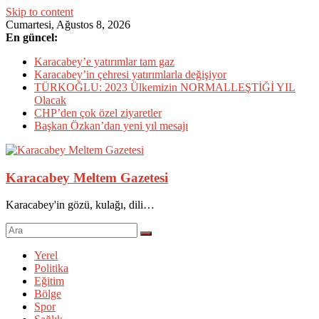
Skip to content
Cumartesi, Ağustos 8, 2026
En güncel:
Karacabey’e yatırımlar tam gaz
Karacabey’in çehresi yatırımlarla değişiyor
TÜRKOĞLU: 2023 Ülkemizin NORMALLEŞTİĞİ YIL
Olacak
CHP’den çok özel ziyaretler
Başkan Özkan’dan yeni yıl mesajı
Karacabey Meltem Gazetesi
Karacabey'in gözü, kulağı, dili…
Yerel
Politika
Eğitim
Bölge
Spor