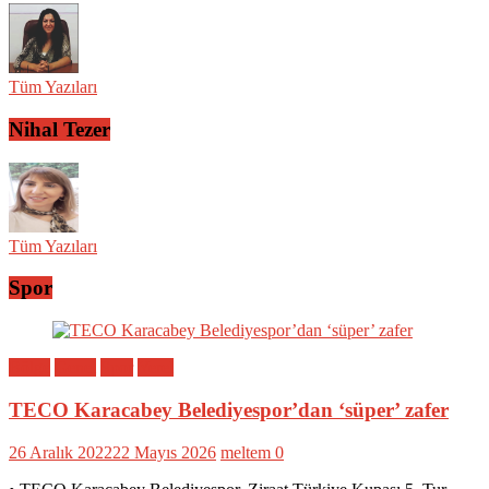
Tüm Yazıları
Nihal Tezer
Tüm Yazıları
Spor
Bölge
Genel
Spor
Yerel
TECO Karacabey Belediyespor’dan ‘süper’ zafer
26 Aralık 2022
22 Mayıs 2026
meltem
0