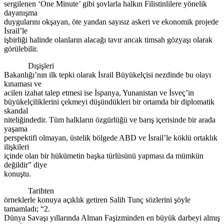
sergilenen ‘One Minute’ gibi şovlarla halkın Filistinlilere yönelik
dayanışma
duygularını okşayan, öte yandan sayısız askeri ve ekonomik projede
İsrail’le
işbirliği halinde olanların alacağı tavır ancak timsah gözyaşı olarak
görülebilir.
Dışişleri
Bakanlığı’nın ilk tepki olarak İsrail Büyükelçisi nezdinde bu olayı
kınaması ve
acilen izahat talep etmesi ise İspanya, Yunanistan ve İsveç’in
büyükelçiliklerini çekmeyi düşündükleri bir ortamda bir diplomatik
skandal
niteliğindedir. Tüm halkların özgürlüğü ve barış içerisinde bir arada
yaşama
perspektifi olmayan, üstelik bölgede ABD ve İsrail’le köklü ortaklık
ilişkileri
içinde olan bir hükümetin başka türlüsünü yapması da mümkün
değildir” diye
konuştu.
Tarihten
örneklerle konuya açıklık getiren Salih Tunç sözlerini şöyle
tamamladı; “2.
Dünya Savaşı yıllarında Alman Faşizminden en büyük darbeyi almış