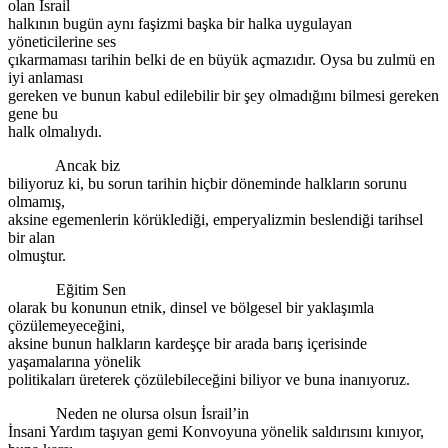
olan İsrail
halkının bugün aynı faşizmi başka bir halka uygulayan
yöneticilerine ses
çıkarmaması tarihin belki de en büyük açmazıdır. Oysa bu zulmü en
iyi anlaması
gereken ve bunun kabul edilebilir bir şey olmadığını bilmesi gereken
gene bu
halk olmalıydı.
Ancak biz
biliyoruz ki, bu sorun tarihin hiçbir döneminde halkların sorunu
olmamış,
aksine egemenlerin körüklediği, emperyalizmin beslendiği tarihsel
bir alan
olmuştur.
Eğitim Sen
olarak bu konunun etnik, dinsel ve bölgesel bir yaklaşımla
çözülemeyeceğini,
aksine bunun halkların kardeşçe bir arada barış içerisinde
yaşamalarına yönelik
politikaları üreterek çözülebileceğini biliyor ve buna inanıyoruz.
Neden ne olursa olsun İsrail’in
İnsani Yardım taşıyan gemi Konvoyuna yönelik saldırısını kınıyor,