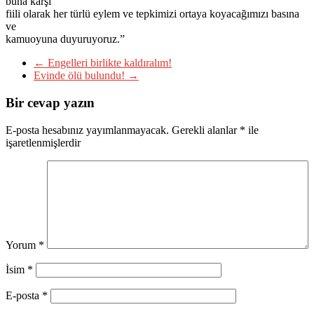
buna karşı
fiili olarak her türlü eylem ve tepkimizi ortaya koyacağımızı basına
ve
kamuoyuna duyuruyoruz.”
←
Engelleri birlikte kaldıralım!
Evinde ölü bulundu!
→
Bir cevap yazın
E-posta hesabınız yayımlanmayacak.
Gerekli alanlar
*
ile
işaretlenmişlerdir
Yorum
*
İsim
*
E-posta
*