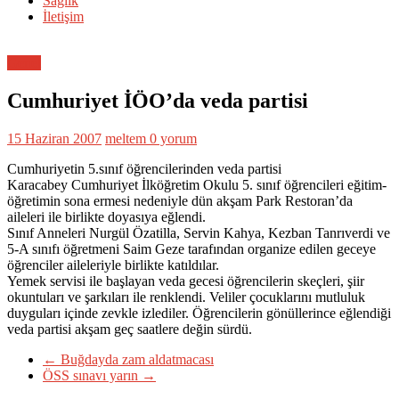
Sağlık
İletişim
Genel
Cumhuriyet İÖO’da veda partisi
15 Haziran 2007
meltem
0 yorum
Cumhuriyetin 5.sınıf öğrencilerinden veda partisi
Karacabey Cumhuriyet İlköğretim Okulu 5. sınıf öğrencileri eğitim-
öğretimin sona ermesi nedeniyle dün akşam Park Restoran’da
aileleri ile birlikte doyasıya eğlendi.
Sınıf Anneleri Nurgül Özatilla, Servin Kahya, Kezban Tanrıverdi ve
5-A sınıfı öğretmeni Saim Geze tarafından organize edilen geceye
öğrenciler aileleriyle birlikte katıldılar.
Yemek servisi ile başlayan veda gecesi öğrencilerin skeçleri, şiir
okuntuları ve şarkıları ile renklendi. Veliler çocuklarını mutluluk
duyguları içinde zevkle izlediler. Öğrencilerin gönüllerince eğlendiği
veda partisi akşam geç saatlere değin sürdü.
←
Buğdayda zam aldatmacası
ÖSS sınavı yarın
→