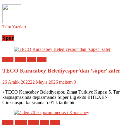
Tüm Yazıları
Spor
Bölge
Genel
Spor
Yerel
TECO Karacabey Belediyespor’dan ‘süper’ zafer
26 Aralık 2022
22 Mayıs 2026
meltem
0
• TECO Karacabey Belediyespor, Ziraat Türkiye Kupası 5. Tur
karşılaşmasında deplasmanda Süper Lig ekibi BITEXEN
Giresunspor karşısında 5-0’lık tarihi bir
Bölge
Eğitim
Genel
Spor
Yerel