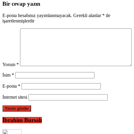
Bir cevap yazın
E-posta hesabınız yayımlanmayacak.
Gerekli alanlar
*
ile
işaretlenmişlerdir
Yorum
*
İsim
*
E-posta
*
İnternet sitesi
İbrahim Bursalı