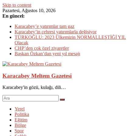
Skip to content
Pazartesi, Ağustos 10, 2026
En güncel:
Karacabey’e yatırımlar tam gaz
Karacabey’in çehresi yatırımlarla değişiyor
TÜRKOĞLU: 2023 Ülkemizin NORMALLEŞTİĞİ YIL
Olacak
CHP’den çok özel ziyaretler
Başkan Özkan’dan yeni yıl mesajı
Karacabey Meltem Gazetesi
Karacabey'in gözü, kulağı, dili…
Yerel
Politika
Eğitim
Bölge
Spor