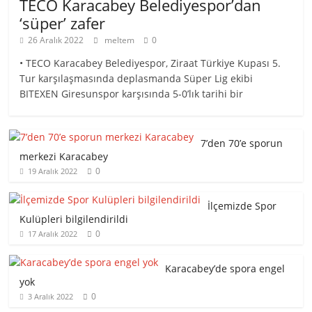
TECO Karacabey Belediyespor’dan
‘süper’ zafer
26 Aralık 2022
meltem
0
• TECO Karacabey Belediyespor, Ziraat Türkiye Kupası 5.
Tur karşılaşmasında deplasmanda Süper Lig ekibi
BITEXEN Giresunspor karşısında 5-0’lık tarihi bir
7’den 70’e sporun
merkezi Karacabey
0
19 Aralık 2022
İlçemizde Spor
Kulüpleri bilgilendirildi
0
17 Aralık 2022
Karacabey’de spora engel
yok
0
3 Aralık 2022