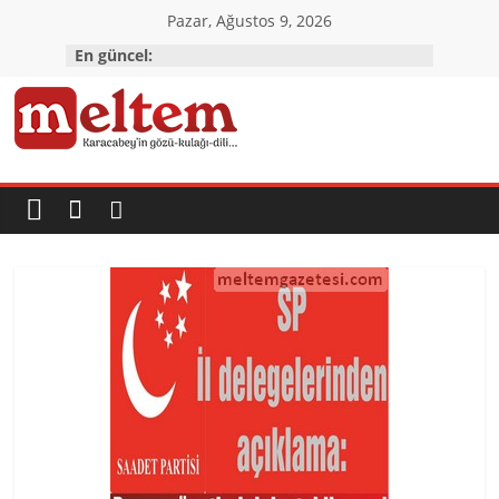
Skip
Pazar, Ağustos 9, 2026
to
En güncel:
content
Karacabey
Meltem
Gazetesi
Karacabey'in
gözü,
kulağı,
dili…