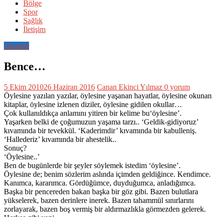
Bölge
Spor
Sağlık
İletişim
Yazarlar
Bence…
5 Ekim 2010
26 Haziran 2016
Canan Ekinci Yılmaz
0 yorum
Öylesine yazılan yazılar, öylesine yaşanan hayatlar, öylesine okunan
kitaplar, öylesine izlenen diziler, öylesine gidilen okullar…
Çok kullanıldıkça anlamını yitiren bir kelime bu‘öylesine’.
Yaşarken belki de çoğumuzun yaşama tarzı.. ‘Geldik-gidiyoruz’
kıvamında bir tevekkül. ‘Kaderimdir’ kıvamında bir kabulleniş.
‘Hallederiz’ kıvamında bir ahestelik..
Sonuç?
‘Öylesine..’
Ben de bugünlerde bir şeyler söylemek istedim ‘öylesine’.
Öylesine de; benim sözlerim aslında içimden geldiğince. Kendimce.
Kanımca, kararımca. Gördüğümce, duyduğumca, anladığımca.
Başka bir pencereden bakan başka bir göz gibi. Bazen bulutlara
yükselerek, bazen derinlere inerek. Bazen tahammül sınırlarını
zorlayarak, bazen boş vermiş bir aldırmazlıkla görmezden gelerek.