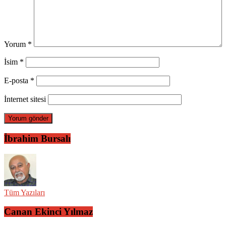
Yorum
*
İsim
*
E-posta
*
İnternet sitesi
İbrahim Bursalı
Tüm Yazıları
Canan Ekinci Yılmaz