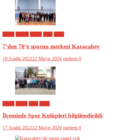
Bölge
Eğitim
Genel
Spor
Yerel
7’den 70’e sporun merkezi Karacabey
19 Aralık 2022
22 Mayıs 2026
meltem
0
Bölge
Genel
Spor
Yerel
İlçemizde Spor Kulüpleri bilgilendirildi
17 Aralık 2022
22 Mayıs 2026
meltem
0