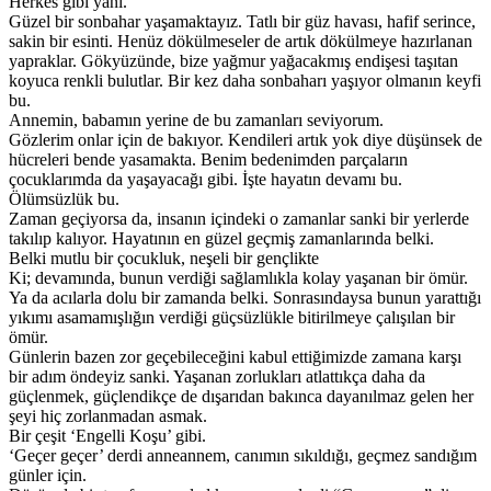
Herkes gibi yani.
Güzel bir sonbahar yaşamaktayız. Tatlı bir güz havası, hafif serince,
sakin bir esinti. Henüz dökülmeseler de artık dökülmeye hazırlanan
yapraklar. Gökyüzünde, bize yağmur yağacakmış endişesi taşıtan
koyuca renkli bulutlar. Bir kez daha sonbaharı yaşıyor olmanın keyfi
bu.
Annemin, babamın yerine de bu zamanları seviyorum.
Gözlerim onlar için de bakıyor. Kendileri artık yok diye düşünsek de
hücreleri bende yasamakta. Benim bedenimden parçaların
çocuklarımda da yaşayacağı gibi. İşte hayatın devamı bu.
Ölümsüzlük bu.
Zaman geçiyorsa da, insanın içindeki o zamanlar sanki bir yerlerde
takılıp kalıyor. Hayatının en güzel geçmiş zamanlarında belki.
Belki mutlu bir çocukluk, neşeli bir gençlikte
Ki; devamında, bunun verdiği sağlamlıkla kolay yaşanan bir ömür.
Ya da acılarla dolu bir zamanda belki. Sonrasındaysa bunun yarattığı
yıkımı asamamışlığın verdiği güçsüzlükle bitirilmeye çalışılan bir
ömür.
Günlerin bazen zor geçebileceğini kabul ettiğimizde zamana karşı
bir adım öndeyiz sanki. Yaşanan zorlukları atlattıkça daha da
güçlenmek, güçlendikçe de dışarıdan bakınca dayanılmaz gelen her
şeyi hiç zorlanmadan asmak.
Bir çeşit ‘Engelli Koşu’ gibi.
‘Geçer geçer’ derdi anneannem, canımın sıkıldığı, geçmez sandığım
günler için.