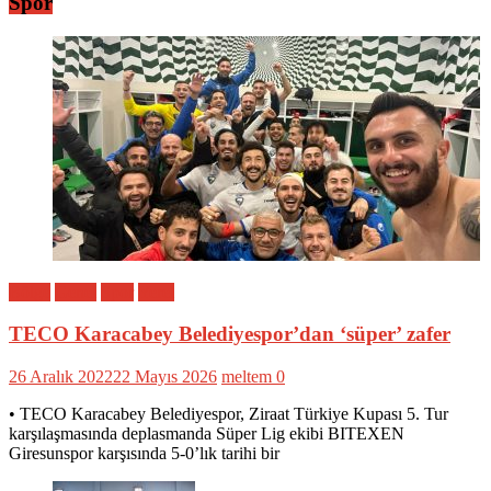
Spor
Bölge
Genel
Spor
Yerel
TECO Karacabey Belediyespor’dan ‘süper’ zafer
26 Aralık 2022
22 Mayıs 2026
meltem
0
• TECO Karacabey Belediyespor, Ziraat Türkiye Kupası 5. Tur
karşılaşmasında deplasmanda Süper Lig ekibi BITEXEN
Giresunspor karşısında 5-0’lık tarihi bir