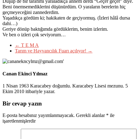
Düşüp de bir tarafımı yaraladıkça annem derdi “Geçer geçer” diye.
Beni önemsemediklerini düşünürdüm. O yaraların berelerin hiç
geçmeyeceğini zannederdim.
Yaşadıkça gördüm ki; hakikaten de geçiyormuş. (İzleri hâlâ dursa
dahi…)
Geriye dönüp baktığımda gördüklerim, benim izlerim.
Ve ben o izleri çok seviyorum…
←
T E M A
Tarım ve Hayvancılık Fuarı açılıyor!
→
Canan Ekinci Yılmaz
1 Nisan 1963 Karacabey doğumlu. Karacabey Lisesi mezunu. 5
Ekim 2010 itibariyle yazar.
Bir cevap yazın
E-posta hesabınız yayımlanmayacak.
Gerekli alanlar
*
ile
işaretlenmişlerdir