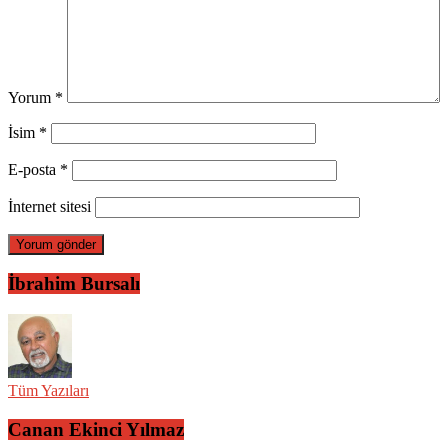
Yorum
*
İsim
*
E-posta
*
İnternet sitesi
İbrahim Bursalı
Tüm Yazıları
Canan Ekinci Yılmaz