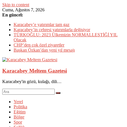
Skip to content
Cuma, Ağustos 7, 2026
En güncel:
Karacabey’e yatırımlar tam gaz
Karacabey’in çehresi yatırımlarla değişiyor
TÜRKOĞLU: 2023 Ülkemizin NORMALLEŞTİĞİ YIL
Olacak
CHP’den çok özel ziyaretler
Başkan Özkan’dan yeni yıl mesajı
Karacabey Meltem Gazetesi
Karacabey'in gözü, kulağı, dili…
Yerel
Politika
Eğitim
Bölge
Spor