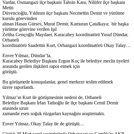
Vardar, Osmangazi ilçe başkanı Tahsin Kara, Nilüfer ilçe başkanı
Metin
Düvencioğlu, Yıldırım ilçe başkanı Necmettin Demir ve yürütme
kurulu görevinden
alınan Hasan Gürses, Murat Demir, Kamuran Çatalkaya; bir başka
yürütme görevine verilen Işıl
Zeliha Gençoğlu Maydaer, Karacabey koordinatörü Yusuf Dündar,
Orhaneli
koordinatörü Saadettin Kurt, Orhangazi koordinatörü Okay Talay…
Enver Yılmaz, Dündar’la,
Karacabey Belediye Başkanı Ergun Koç ile belediye meclis üyeleri
arasında gerilen ilişkileri rapor etmek için
görüştü.
Bu görüşmede konuşulanlar, genel merkeze teslim edilmek
üzere raporlandı.
Yılmaz’ın Kurt ile görüşmesinin nedeni de, Orhaneli
Belediye Başkanı İrfan Tatlıoğlu ile ilçe başkanı Cemil Demir
arasında uzun
zamandır esen soğuk rüzgarları kaynağını araştırmaktı.
Enver Yılmaz, Okay Talay ile de görüştü…
Çünkü 29 Mart yerel seçimlerinde Orhangazi ve Gemlik’te AKP