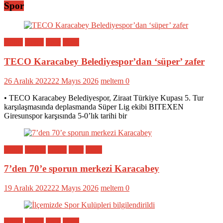
Spor
Bölge
Genel
Spor
Yerel
TECO Karacabey Belediyespor’dan ‘süper’ zafer
26 Aralık 2022
22 Mayıs 2026
meltem
0
• TECO Karacabey Belediyespor, Ziraat Türkiye Kupası 5. Tur
karşılaşmasında deplasmanda Süper Lig ekibi BITEXEN
Giresunspor karşısında 5-0’lık tarihi bir
Bölge
Eğitim
Genel
Spor
Yerel
7’den 70’e sporun merkezi Karacabey
19 Aralık 2022
22 Mayıs 2026
meltem
0
Bölge
Genel
Spor
Yerel