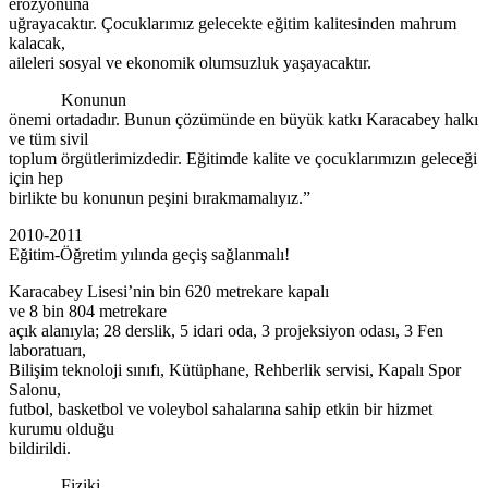
erozyonuna
uğrayacaktır. Çocuklarımız gelecekte eğitim kalitesinden mahrum
kalacak,
aileleri sosyal ve ekonomik olumsuzluk yaşayacaktır.
Konunun
önemi ortadadır. Bunun çözümünde en büyük katkı Karacabey halkı
ve tüm sivil
toplum örgütlerimizdedir. Eğitimde kalite ve çocuklarımızın geleceği
için hep
birlikte bu konunun peşini bırakmamalıyız.”
2010-2011
Eğitim-Öğretim yılında geçiş sağlanmalı!
Karacabey Lisesi’nin bin 620 metrekare kapalı
ve 8 bin 804 metrekare
açık alanıyla; 28 derslik, 5 idari oda, 3 projeksiyon odası, 3 Fen
laboratuarı,
Bilişim teknoloji sınıfı, Kütüphane, Rehberlik servisi, Kapalı Spor
Salonu,
futbol, basketbol ve voleybol sahalarına sahip etkin bir hizmet
kurumu olduğu
bildirildi.
Fiziki