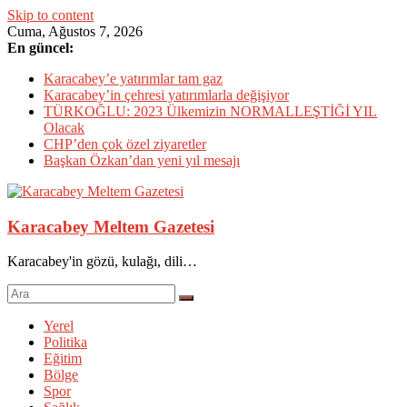
Skip to content
Cuma, Ağustos 7, 2026
En güncel:
Karacabey’e yatırımlar tam gaz
Karacabey’in çehresi yatırımlarla değişiyor
TÜRKOĞLU: 2023 Ülkemizin NORMALLEŞTİĞİ YIL
Olacak
CHP’den çok özel ziyaretler
Başkan Özkan’dan yeni yıl mesajı
Karacabey Meltem Gazetesi
Karacabey'in gözü, kulağı, dili…
Yerel
Politika
Eğitim
Bölge
Spor