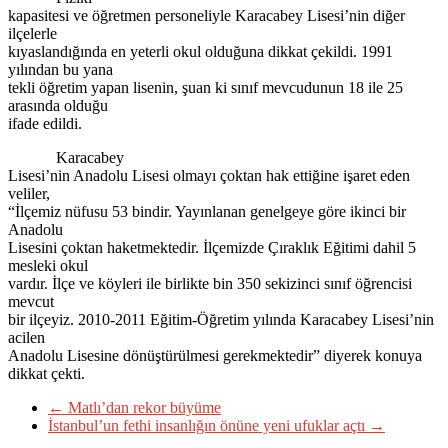
kapasitesi ve öğretmen personeliyle Karacabey Lisesi’nin diğer
ilçelerle
kıyaslandığında en yeterli okul olduğuna dikkat çekildi. 1991
yılından bu yana
tekli öğretim yapan lisenin, şuan ki sınıf mevcudunun 18 ile 25
arasında olduğu
ifade edildi.
Karacabey
Lisesi’nin Anadolu Lisesi olmayı çoktan hak ettiğine işaret eden
veliler,
“İlçemiz nüfusu 53 bindir. Yayınlanan genelgeye göre ikinci bir
Anadolu
Lisesini çoktan haketmektedir. İlçemizde Çıraklık Eğitimi dahil 5
mesleki okul
vardır. İlçe ve köyleri ile birlikte bin 350 sekizinci sınıf öğrencisi
mevcut
bir ilçeyiz. 2010-2011 Eğitim-Öğretim yılında Karacabey Lisesi’nin
acilen
Anadolu Lisesine dönüştürülmesi gerekmektedir” diyerek konuya
dikkat çekti.
←
Matlı’dan rekor büyüme
İstanbul’un fethi insanlığın önüne yeni ufuklar açtı
→