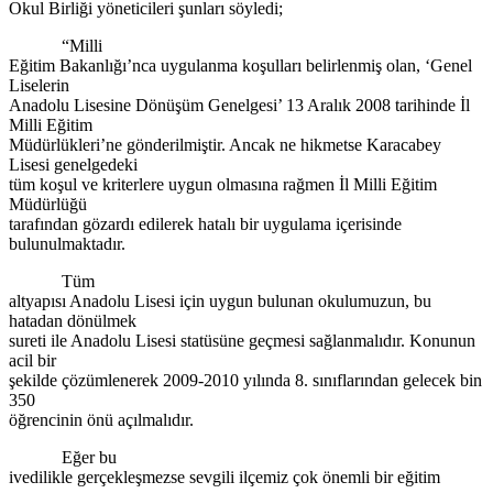
Okul Birliği yöneticileri şunları söyledi;
“Milli
Eğitim Bakanlığı’nca uygulanma koşulları belirlenmiş olan, ‘Genel
Liselerin
Anadolu Lisesine Dönüşüm Genelgesi’ 13 Aralık 2008 tarihinde İl
Milli Eğitim
Müdürlükleri’ne gönderilmiştir. Ancak ne hikmetse Karacabey
Lisesi genelgedeki
tüm koşul ve kriterlere uygun olmasına rağmen İl Milli Eğitim
Müdürlüğü
tarafından gözardı edilerek hatalı bir uygulama içerisinde
bulunulmaktadır.
Tüm
altyapısı Anadolu Lisesi için uygun bulunan okulumuzun, bu
hatadan dönülmek
sureti ile Anadolu Lisesi statüsüne geçmesi sağlanmalıdır. Konunun
acil bir
şekilde çözümlenerek 2009-2010 yılında 8. sınıflarından gelecek bin
350
öğrencinin önü açılmalıdır.
Eğer bu
ivedilikle gerçekleşmezse sevgili ilçemiz çok önemli bir eğitim