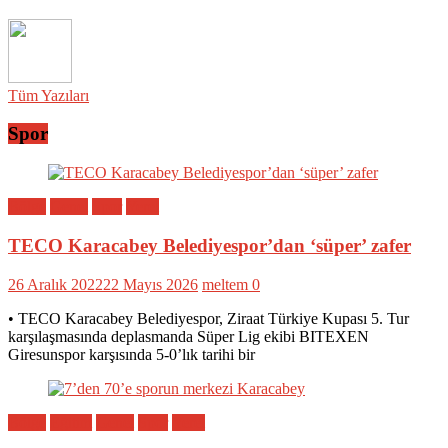
Tüm Yazıları
Spor
Bölge
Genel
Spor
Yerel
TECO Karacabey Belediyespor’dan ‘süper’ zafer
26 Aralık 2022
22 Mayıs 2026
meltem
0
• TECO Karacabey Belediyespor, Ziraat Türkiye Kupası 5. Tur
karşılaşmasında deplasmanda Süper Lig ekibi BITEXEN
Giresunspor karşısında 5-0’lık tarihi bir
Bölge
Eğitim
Genel
Spor
Yerel