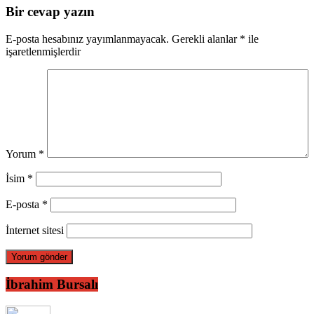
Bir cevap yazın
E-posta hesabınız yayımlanmayacak.
Gerekli alanlar
*
ile
işaretlenmişlerdir
Yorum
*
İsim
*
E-posta
*
İnternet sitesi
İbrahim Bursalı