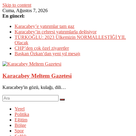
Skip to content
Cuma, Ağustos 7, 2026
En güncel:
Karacabey’e yatırımlar tam gaz
Karacabey’in çehresi yatırımlarla değişiyor
TÜRKOĞLU: 2023 Ülkemizin NORMALLEŞTİĞİ YIL
Olacak
CHP’den çok özel ziyaretler
Başkan Özkan’dan yeni yıl mesajı
Karacabey Meltem Gazetesi
Karacabey'in gözü, kulağı, dili…
Yerel
Politika
Eğitim
Bölge
Spor