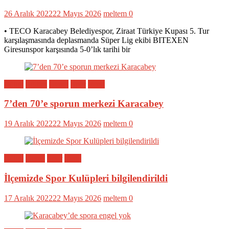
26 Aralık 2022
22 Mayıs 2026
meltem
0
• TECO Karacabey Belediyespor, Ziraat Türkiye Kupası 5. Tur
karşılaşmasında deplasmanda Süper Lig ekibi BITEXEN
Giresunspor karşısında 5-0’lık tarihi bir
Bölge
Eğitim
Genel
Spor
Yerel
7’den 70’e sporun merkezi Karacabey
19 Aralık 2022
22 Mayıs 2026
meltem
0
Bölge
Genel
Spor
Yerel
İlçemizde Spor Kulüpleri bilgilendirildi
17 Aralık 2022
22 Mayıs 2026
meltem
0