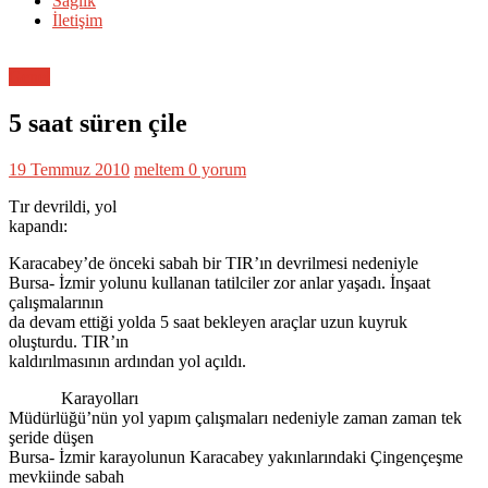
Sağlık
İletişim
Genel
5 saat süren çile
19 Temmuz 2010
meltem
0 yorum
Tır devrildi, yol
kapandı:
Karacabey’de önceki sabah bir TIR’ın devrilmesi nedeniyle
Bursa- İzmir yolunu kullanan tatilciler zor anlar yaşadı. İnşaat
çalışmalarının
da devam ettiği yolda 5 saat bekleyen araçlar uzun kuyruk
oluşturdu. TIR’ın
kaldırılmasının ardından yol açıldı.
Karayolları
Müdürlüğü’nün yol yapım çalışmaları nedeniyle zaman zaman tek
şeride düşen
Bursa- İzmir karayolunun Karacabey yakınlarındaki Çingençeşme
mevkiinde sabah