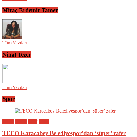
Miraç Erdemir Tamer
Tüm Yazıları
Nihal Tezer
Tüm Yazıları
Spor
Bölge
Genel
Spor
Yerel
TECO Karacabey Belediyespor’dan ‘süper’ zafer