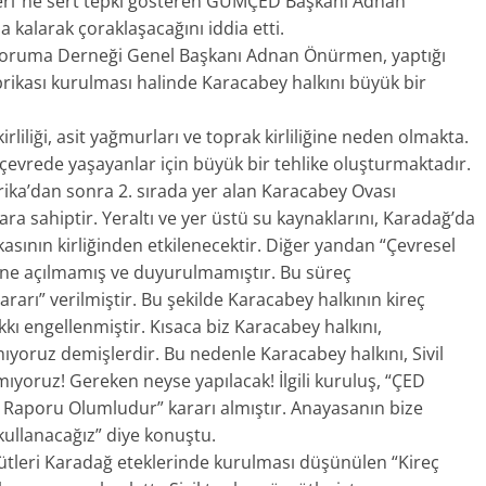
sleri”ne sert tepki gösteren GÜMÇED Başkanı Adnan
kalarak çoraklaşacağını iddia etti.
Koruma Derneği Genel Başkanı Adnan Önürmen, yaptığı
brikası kurulması halinde Karacabey halkını büyük bir
kirliliği, asit yağmurları ve toprak kirliliğine neden olmakta.
ar çevrede yaşayanlar için büyük bir tehlike oluşturmaktadır.
ka’dan sonra 2. sırada yer alan Karacabey Ovası
ra sahiptir. Yeraltı ve yer üstü su kaynaklarını, Karadağ’da
kasının kirliğinden etkilenecektir. Diğer yandan “Çevresel
üne açılmamış ve duyurulmamıştır. Bu süreç
” verilmiştir. Bu şekilde Karacabey halkının kireç
kı engellenmiştir. Kısaca biz Karacabey halkını,
mıyoruz demişlerdir. Bu nedenle Karacabey halkını, Sivil
ıyoruz! Gereken neyse yapılacak! İlgili kuruluş, “ÇED
k Raporu Olumludur” kararı almıştır. Anayasanın bize
ullanacağız” diye konuştu.
ütleri Karadağ eteklerinde kurulması düşünülen “Kireç