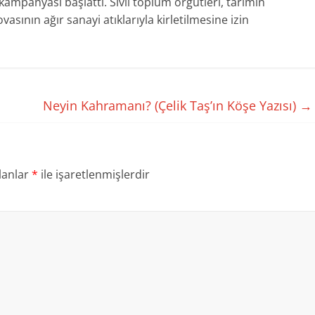
kampanyası başlattı. Sivil toplum örgütleri, tarımın
sının ağır sanayi atıklarıyla kirletilmesine izin
Neyin Kahramanı? (Çelik Taş’ın Köşe Yazısı)
→
lanlar
*
ile işaretlenmişlerdir