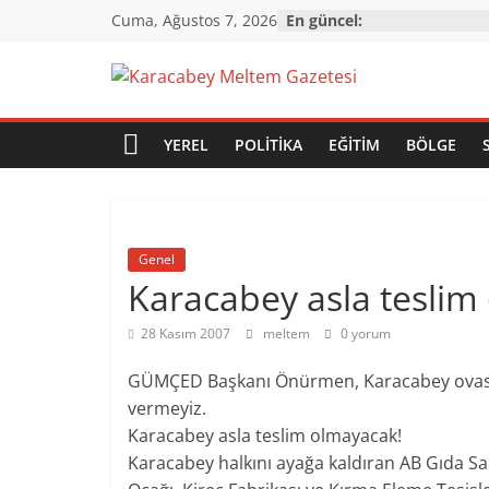
Skip
Cuma, Ağustos 7, 2026
En güncel:
to
content
Karacabey
Meltem
YEREL
POLITIKA
EĞITIM
BÖLGE
Gazetesi
Genel
Karacabey'in
Karacabey asla teslim
gözü,
kulağı,
28 Kasım 2007
meltem
0 yorum
dili…
GÜMÇED Başkanı Önürmen, Karacabey ovasını
vermeyiz.
Karacabey asla teslim olmayacak!
Karacabey halkını ayağa kaldıran AB Gıda San