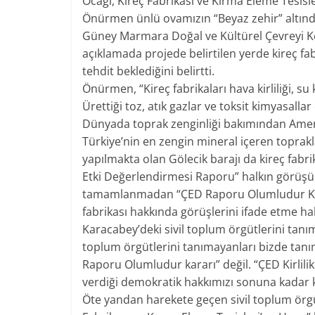
Ocağı, Kireç Fabrikası ve Kırma Eleme Tesi
Önürmen ünlü ovamızın “Beyaz zehir” altında 
Güney Marmara Doğal ve Kültürel Çevreyi 
açıklamada projede belirtilen yerde kireç fa
tehdit beklediğini belirtti.
Önürmen, “Kireç fabrikaları hava kirliliği, su 
Ürettiği toz, atık gazlar ve toksit kimyasall
Dünyada toprak zenginliği bakımından Ameri
Türkiye’nin en zengin mineral içeren toprakla
yapılmakta olan Gölecik barajı da kireç fabri
Etki Değerlendirmesi Raporu” halkın görüş
tamamlanmadan “ÇED Raporu Olumludur Kararı
fabrikası hakkında görüşlerini ifade etme hak
Karacabey’deki sivil toplum örgütlerini tanı
toplum örgütlerini tanımayanları bizde tanım
Raporu Olumludur kararı” değil. “ÇED Kirlili
verdiği demokratik hakkımızı sonuna kadar k
Öte yandan harekete geçen sivil toplum örg