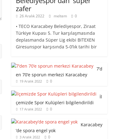
Belediyespor’dan ‘süper’
zafer
26 Aralık 2022
meltem
0
• TECO Karacabey Belediyespor, Ziraat
Türkiye Kupası 5. Tur karşılaşmasında
deplasmanda Süper Lig ekibi BITEXEN
Giresunspor karşısında 5-0’lık tarihi bir
7’d
en 70’e sporun merkezi Karacabey
0
19 Aralık 2022
İl
çemizde Spor Kulüpleri bilgilendirildi
0
17 Aralık 2022
Karacabey
’de spora engel yok
0
3 Aralık 2022