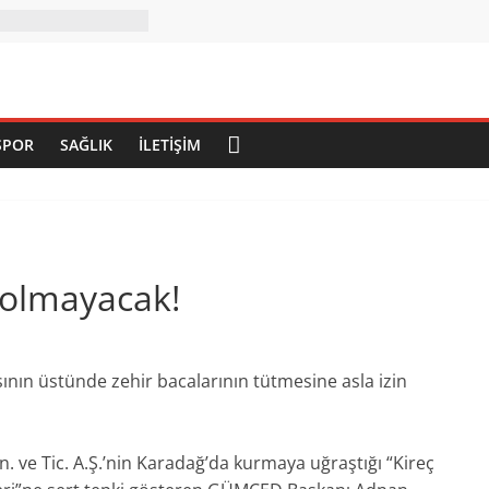
SPOR
SAĞLIK
İLETIŞIM
 olmayacak!
n üstünde zehir bacalarının tütmesine asla izin
. ve Tic. A.Ş.’nin Karadağ’da kurmaya uğraştığı “Kireç