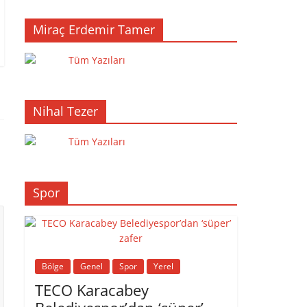
Miraç Erdemir Tamer
Tüm Yazıları
Nihal Tezer
Tüm Yazıları
Spor
Bölge
Genel
Spor
Yerel
TECO Karacabey