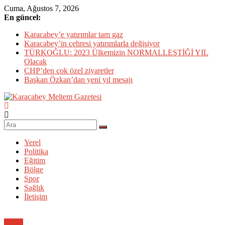
Skip
Cuma, Ağustos 7, 2026
to
En güncel:
content
Karacabey’e yatırımlar tam gaz
Karacabey’in çehresi yatırımlarla değişiyor
TÜRKOĞLU: 2023 Ülkemizin NORMALLEŞTİĞİ YIL
Olacak
CHP’den çok özel ziyaretler
Başkan Özkan’dan yeni yıl mesajı
Karacabey
Meltem
Gazetesi
Yerel
Politika
Karacabey'in
Eğitim
gözü,
Bölge
kulağı,
Spor
dili…
Sağlık
İletişim
Genel