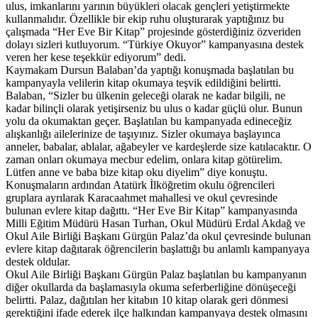
ulus, imkanlarını yarının büyükleri olacak gençleri yetiştirmekte
kullanmalıdır. Özellikle bir ekip ruhu oluşturarak yaptığınız bu
çalışmada “Her Eve Bir Kitap” projesinde gösterdiğiniz özveriden
dolayı sizleri kutluyorum. “Türkiye Okuyor” kampanyasına destek
veren her kese teşekkür ediyorum” dedi.
Kaymakam Dursun Balaban’da yaptığı konuşmada başlatılan bu
kampanyayla velilerin kitap okumaya teşvik edildiğini belirtti.
Balaban, “Sizler bu ülkenin geleceği olarak ne kadar bilgili, ne
kadar bilinçli olarak yetişirseniz bu ulus o kadar güçlü olur. Bunun
yolu da okumaktan geçer. Başlatılan bu kampanyada edineceğiz
alışkanlığı ailelerinize de taşıyınız. Sizler okumaya başlayınca
anneler, babalar, ablalar, ağabeyler ve kardeşlerde size katılacaktır. O
zaman onları okumaya mecbur edelim, onlara kitap götürelim.
Lütfen anne ve baba bize kitap oku diyelim” diye konuştu.
Konuşmaların ardından Atatürk İlköğretim okulu öğrencileri
gruplara ayrılarak Karacaahmet mahallesi ve okul çevresinde
bulunan evlere kitap dağıttı. “Her Eve Bir Kitap” kampanyasında
Milli Eğitim Müdürü Hasan Turhan, Okul Müdürü Erdal Akdağ ve
Okul Aile Birliği Başkanı Gürgün Palaz’da okul çevresinde bulunan
evlere kitap dağıtarak öğrencilerin başlattığı bu anlamlı kampanyaya
destek oldular.
Okul Aile Birliği Başkanı Gürgün Palaz başlatılan bu kampanyanın
diğer okullarda da başlamasıyla okuma seferberliğine dönüşeceği
belirtti. Palaz, dağıtılan her kitabın 10 kitap olarak geri dönmesi
gerektiğini ifade ederek ilçe halkından kampanyaya destek olmasını