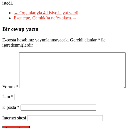
istedi.
←
Organlarıyla 4 kişiye hayat verdi
Esentepe, Çamlık’ta nefes alaca
→
Bir cevap yazın
E-posta hesabınız yayımlanmayacak.
Gerekli alanlar
*
ile
işaretlenmişlerdir
Yorum
*
İsim
*
E-posta
*
İnternet sitesi