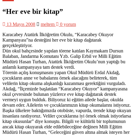
“Her eve bir kitap”
13 Mayıs 2008
meltem
0 yorum
Karacabey Atatürk İlköğretim Okulu, “Karacabey Okuyor
Kampanyası”na desteğini her eve bir kitap dağıtarak
gerçekleştiriyor.
Dün okul bahçesinde yapılan törene katılan Kaymakam Dursun
Balaban, Jandarma Komutanı Yzb. Galip Erbil ve Milli Eğitim
Müdürü Hasan Turhan, Atatürk İlköğretim Okulu’nun yaptığı bu
anlamlı kampanyaya tam destek verdi.
Törenin açılış konuşmasını yapan Okul Müdürü Erdal Akdağ,
çocukların anne ve babalarını örnek alacağını belirterek, tüm
velilerin kitap okuma alışkanlığı kazanması gerektiğini vurguladı.
Akdağ, “İlçemizde başlatılan “Karacabey Okuyor” kampanyasına
okul çevresinde bulunan yüzlerce eve kitap dağıtarak destek
vermeyi uygun bulduk. Biliyoruz ki eğitim ailede başlar, okulda
devam eder. Ailelerin ve çocuklarımızın kitap okumalarını istiyoruz.
Başka ülkelere baktığımızda otobüste, vapurda, trende kitap okuyan
insanlara rastlıyoruz. Veliler çocuklarına iyi örnek olmak istiyorlarsa
kitap okusunlar” diye konuştu. Bilgili ve kültürlü bir toplumunun
ancak kitap okuyarak elde edilebileceğine değinen Milli Eğitim
Müdürü Hasan Turhan, “Geleceğini güven altına almak isteyen her